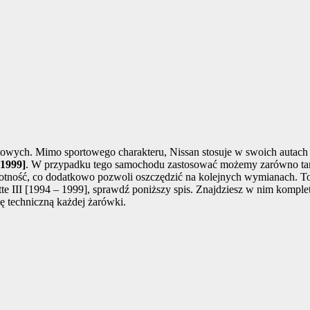
wych. Mimo sportowego charakteru, Nissan stosuje w swoich autach k
 1999]
. W przypadku tego samochodu zastosować możemy zarówno tanie
wotność, co dodatkowo pozwoli oszczędzić na kolejnych wymianach. T
tte III [1994 – 1999], sprawdź poniższy spis. Znajdziesz w nim komple
ę techniczną każdej żarówki.