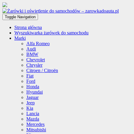
Toggle Navigation
Strona główna
Wyszukiwarka żarówek do samochodu
Marki
Alfa Romeo
Audi
BMW
Chevrolet
Chrysler
Citroen / Citroën
Fiat
Ford
Honda
Hyundai
Jaguar
Jeep
Kia
Lancia
Mazda
Mercedes
Mitsubishi