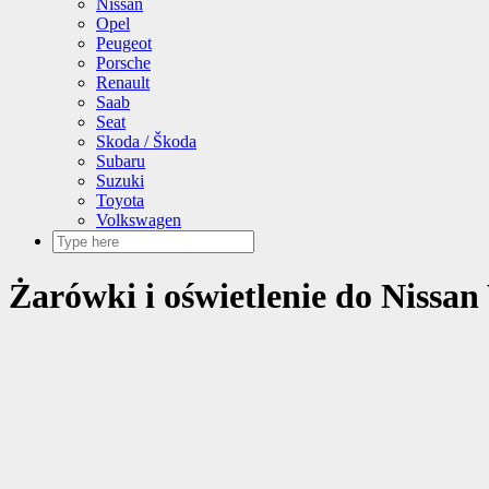
Nissan
Opel
Peugeot
Porsche
Renault
Saab
Seat
Skoda / Škoda
Subaru
Suzuki
Toyota
Volkswagen
Żarówki i oświetlenie do Nissan 