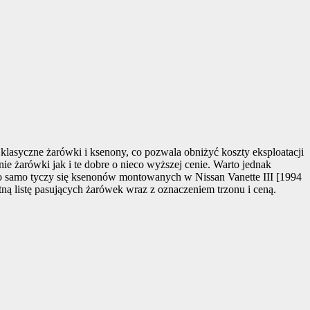
lasyczne żarówki i ksenony, co pozwala obniżyć koszty eksploatacji
 żarówki jak i te dobre o nieco wyższej cenie. Warto jednak
o samo tyczy się ksenonów montowanych w Nissan Vanette III [1994
tną listę pasujących żarówek wraz z oznaczeniem trzonu i ceną.