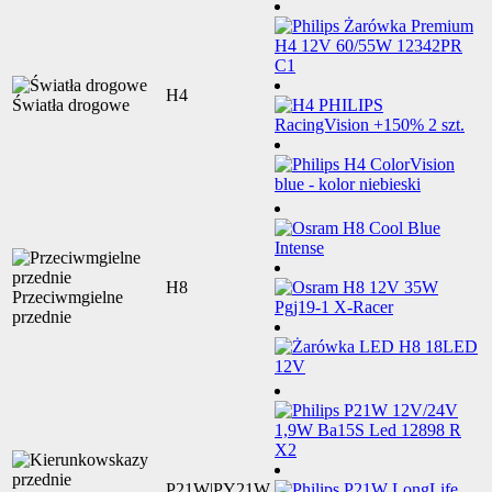
H4
Światła drogowe
H8
Przeciwmgielne
przednie
P21W|PY21W