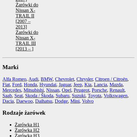
Żarówki do
Nissan X-
TRAIL II
[2007 –
2013]
Żarówki do
Nissan X-
TRAIL III
[2013 – ]
Marki
Alfa Romeo
,
Audi
,
BMW
,
Chevrolet
,
Chrysler
,
Citroen / Citroën
,
Fiat
,
Ford
,
Honda
,
Hyundai
,
Jaguar
,
Jeep
,
Kia
,
Lancia
,
Mazda
,
Mercedes
,
Mitsubishi
,
Nissan
,
Opel
,
Peugeot
,
Porsche
,
Renault
,
Saab
,
Seat
,
Skoda / Škoda
,
Subaru
,
Suzuki
,
Toyota
,
Volkswagen
,
Dacia
,
Daewoo
,
Daihatsu
,
Dodge
,
Mini
,
Volvo
Rodzaje żarówek
Żarówka H1
Żarówka H2
Żarówka H3