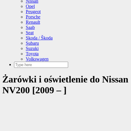
Nissan
Opel
Peugeot
Porsche
Renault
Saab
Seat
Skoda / Škoda
Subaru
Suzuki
Toyota
Volkswagen
Żarówki i oświetlenie do Nissan
NV200 [2009 – ]