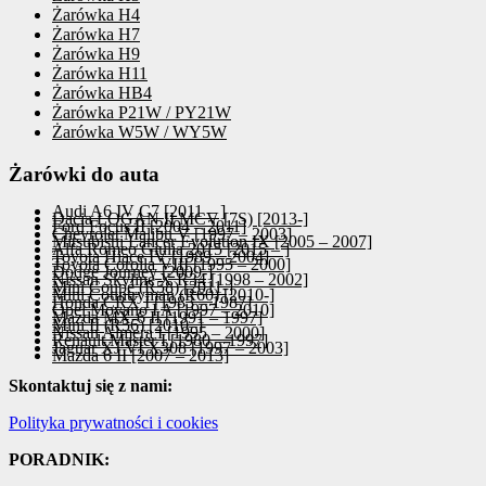
Żarówka H4
Żarówka H7
Żarówka H9
Żarówka H11
Żarówka HB4
Żarówka P21W / PY21W
Żarówka W5W / WY5W
Żarówki do auta
Audi A6 IV C7 [2011 – ]
Dacia LOGAN II MCV [7S) [2013-]
Ford Focus II [2004 – 2011]
Chevrolet Malibu V [1997 – 2003]
Mitsubishi Lancer Evolution IX [2005 – 2007]
Alfa Romeo Giulia 2015 [2015 – ]
Toyota Hiace IV [1989 – 2004]
Toyota Corolla VIII [1995 – 2000]
Dodge Journey [2009-]
Nissan Skyline X R34 [1998 – 2002]
Mini Coupé (R58) [2011-]
Mini Countryman (R60) [2010-]
Honda CRX I [1983 – 1987]
Opel Movano I A [1997 – 2010]
Mazda MX-6 II [1991 – 1997]
Mini II (R56) [2010–]
Nissan Almera I [1995 – 2000]
Renault Master I [1980 – 1997]
Jaguar XJ VI X308 [1997 – 2003]
Mazda 6 II [2007 – 2013]
Skontaktuj się z nami:
Polityka prywatności i cookies
PORADNIK: