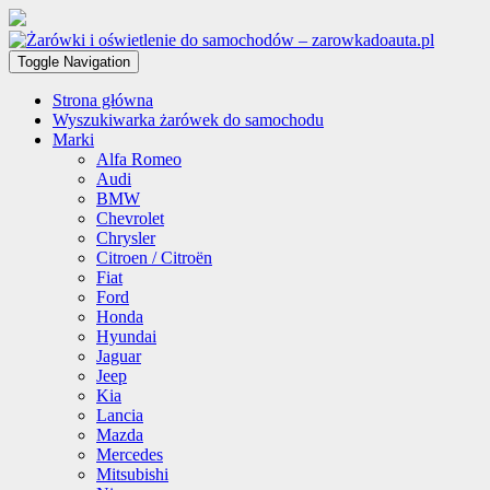
Toggle Navigation
Strona główna
Wyszukiwarka żarówek do samochodu
Marki
Alfa Romeo
Audi
BMW
Chevrolet
Chrysler
Citroen / Citroën
Fiat
Ford
Honda
Hyundai
Jaguar
Jeep
Kia
Lancia
Mazda
Mercedes
Mitsubishi