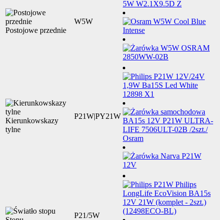
W5W
Postojowe przednie
P21W|PY21W
Kierunkowskazy
tylne
P21/5W
Stopu