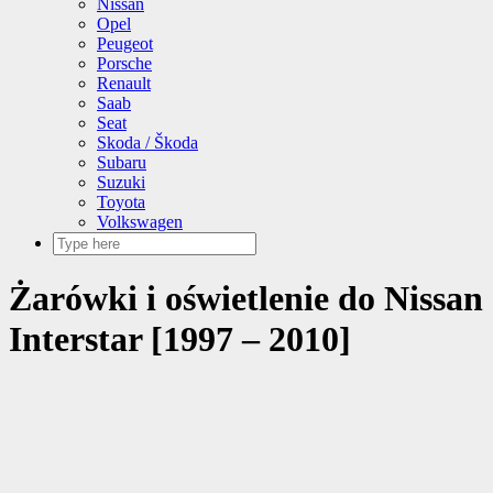
Nissan
Opel
Peugeot
Porsche
Renault
Saab
Seat
Skoda / Škoda
Subaru
Suzuki
Toyota
Volkswagen
Żarówki i oświetlenie do Nissan
Interstar [1997 – 2010]