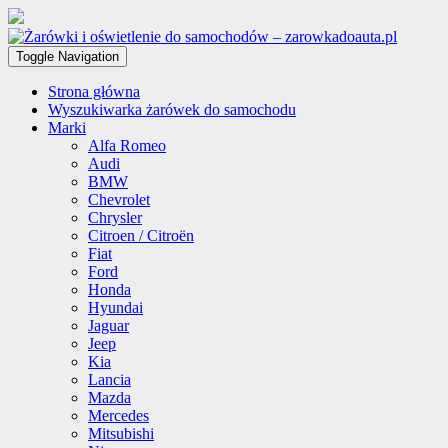
Toggle Navigation
Strona główna
Wyszukiwarka żarówek do samochodu
Marki
Alfa Romeo
Audi
BMW
Chevrolet
Chrysler
Citroen / Citroën
Fiat
Ford
Honda
Hyundai
Jaguar
Jeep
Kia
Lancia
Mazda
Mercedes
Mitsubishi