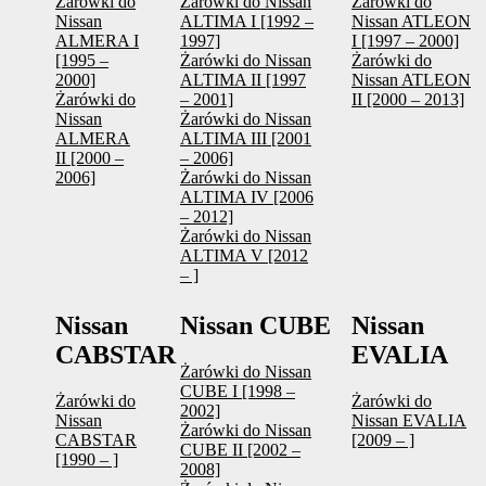
Żarówki do
Żarówki do Nissan
Żarówki do
Nissan
ALTIMA I [1992 –
Nissan ATLEON
ALMERA I
1997]
I [1997 – 2000]
[1995 –
Żarówki do Nissan
Żarówki do
2000]
ALTIMA II [1997
Nissan ATLEON
Żarówki do
– 2001]
II [2000 – 2013]
Nissan
Żarówki do Nissan
ALMERA
ALTIMA III [2001
II [2000 –
– 2006]
2006]
Żarówki do Nissan
ALTIMA IV [2006
– 2012]
Żarówki do Nissan
ALTIMA V [2012
– ]
Nissan
Nissan CUBE
Nissan
CABSTAR
EVALIA
Żarówki do Nissan
CUBE I [1998 –
Żarówki do
Żarówki do
2002]
Nissan
Nissan EVALIA
Żarówki do Nissan
CABSTAR
[2009 – ]
CUBE II [2002 –
[1990 – ]
2008]