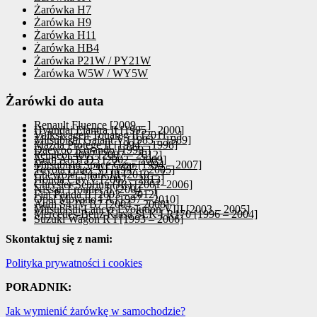
Żarówka H7
Żarówka H9
Żarówka H11
Żarówka HB4
Żarówka P21W / PY21W
Żarówka W5W / WY5W
Żarówki do auta
Renault Fluence [2009 – ]
Hyundai Elantra II [1995 – 2000]
Volkswagen Touareg II [2011 – ]
Mitsubishi Galant V [1983 – 1989]
Mazda Protege II [1994 – 1998]
Daewoo Korando [1999-]
Peugeot 4007 [2007 – 2012]
Audi A8 II D3 [2002 – 2009]
Mitsubishi Space Gear [1994 – 2007]
Toyota Hilux VI [1997 – 2005]
Chevrolet Spark III [2010 – ]
Honda City V [2007 – 2013]
Chrysler Sebring (JR) [2001–2006]
Nissan Frontier II [2004 – ]
Fiat Panda II [2003 – 2012]
Opel Movano I A [1997 – 2010]
Audi S4 IV B7 [2004 – 2008]
Mitsubishi Lancer Evolution VIII [2003 – 2005]
Mercedes-Benz Klasa SLK I R170 [1996 – 2004]
Suzuki Wagon R I [1993 – 2006]
Skontaktuj się z nami:
Polityka prywatności i cookies
PORADNIK:
Jak wymienić żarówkę w samochodzie?