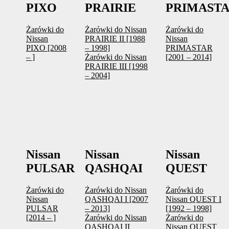
PIXO
PRAIRIE
PRIMAST
Żarówki do
Żarówki do Nissan
Żarówki do
Nissan
PRAIRIE II [1988
Nissan
PIXO [2008
– 1998]
PRIMASTAR
– ]
Żarówki do Nissan
[2001 – 2014]
PRAIRIE III [1998
– 2004]
Nissan
Nissan
Nissan
PULSAR
QASHQAI
QUEST
Żarówki do
Żarówki do Nissan
Żarówki do
Nissan
QASHQAI I [2007
Nissan QUEST I
PULSAR
– 2013]
[1992 – 1998]
[2014 – ]
Żarówki do Nissan
Żarówki do
QASHQAI II
Nissan QUEST