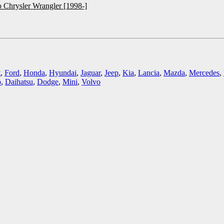
 Chrysler Wrangler [1998-]
t
,
Ford
,
Honda
,
Hyundai
,
Jaguar
,
Jeep
,
Kia
,
Lancia
,
Mazda
,
Mercedes
,
o
,
Daihatsu
,
Dodge
,
Mini
,
Volvo