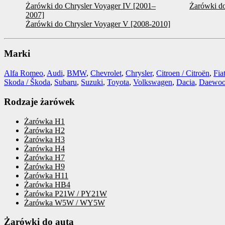
Żarówki do Chrysler Voyager IV [2001–
Żarówki do
2007]
Żarówki do Chrysler Voyager V [2008-2010]
Marki
Alfa Romeo
,
Audi
,
BMW
,
Chevrolet
,
Chrysler
,
Citroen / Citroën
,
Fia
Skoda / Škoda
,
Subaru
,
Suzuki
,
Toyota
,
Volkswagen
,
Dacia
,
Daewo
Rodzaje żarówek
Żarówka H1
Żarówka H2
Żarówka H3
Żarówka H4
Żarówka H7
Żarówka H9
Żarówka H11
Żarówka HB4
Żarówka P21W / PY21W
Żarówka W5W / WY5W
Żarówki do auta