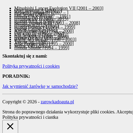
Mitsubishi Lancer Evolution VII [2001 – 2003]
Opel Insignia A [2008 – ]
Renault Laguna III [2007 – ]
Fiat Sedici [2005 – ]
Honda CRX II [1987 – 1991]
Hyundai i20 I [2008 – 2015]
Honda NSX II [2016 – ]
Suzuki Wagon R III [2003 – 2008]
Hyundai ix20 [2010 – ]
Honda Odyssey I [1994 – 1999]
Dodge Caliber [2007-]
Alfa Romeo 145 [1994 – 2000]
Fiat Uno III [1995 – 2002]
Kia Sedona II [2006 – 2014]
Honda NSX I [1990 – 2005]
BMW M5 III E39 [1998 – 2003]
Toyota Sai [2009 – ]
Alfa Romeo 146 [1995 – 2000]
Volvo V40 [2012-]
Honda Shuttle [1994 – 1999]
Skontaktuj się z nami:
Polityka prywatności i cookies
PORADNIK:
Jak wymienić żarówkę w samochodzie?
Copyright © 2026 -
zarowkadoauta.pl
Strona do poprawnego działania wykorzystuje pliki cookies.
Akceptu
Polityka prywatności i ciastka