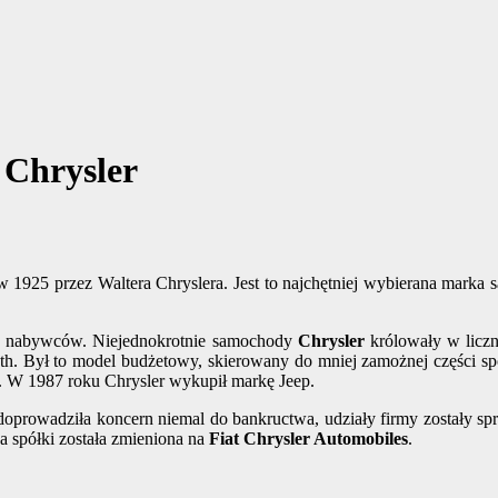
 Chrysler
25 przez Waltera Chryslera. Jest to najchętniej wybierana marka 
d nabywców. Niejednokrotnie samochody
Chrysler
królowały w liczn
Był to model budżetowy, skierowany do mniej zamożnej części spo
y. W 1987 roku Chrysler wykupił markę Jeep.
doprowadziła koncern niemal do bankructwa, udziały firmy zostały sp
a spółki została zmieniona na
Fiat Chrysler Automobiles
.