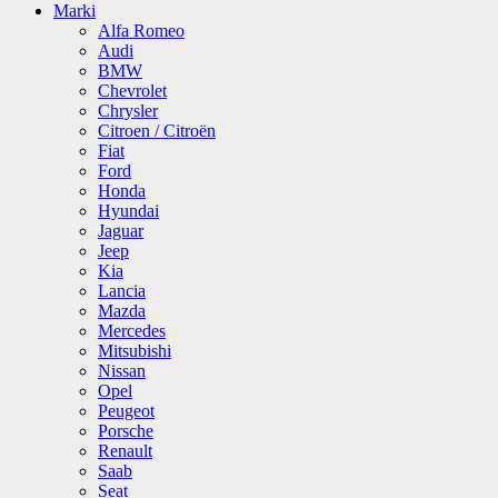
Marki
Alfa Romeo
Audi
BMW
Chevrolet
Chrysler
Citroen / Citroën
Fiat
Ford
Honda
Hyundai
Jaguar
Jeep
Kia
Lancia
Mazda
Mercedes
Mitsubishi
Nissan
Opel
Peugeot
Porsche
Renault
Saab
Seat