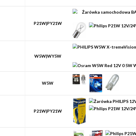
P21W|PY21W
W5W|WY5W
W5W
P21W|PY21W