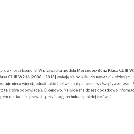
arówki oraz ksenony. W przypadku modelu
Mercedes-Benz Klasa CL III W
sa CL III W216 [2006 – 2013]
wahają się od kilku do nawet kilkudziesięci
tuje nieco więcej, jednak takie żarówki mają znacznie wyższą żywotność niż
rz te, które odpowiadają Ci cenowo. Na liście znajdziesz dodatkowo informac
upem dokładnie sprawdź specyfikację techniczną każdej żarówki.