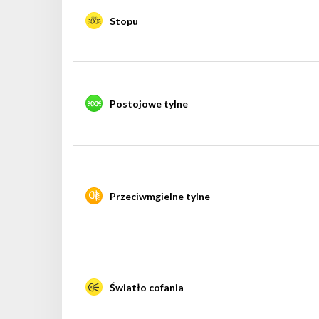
Stopu
Postojowe tylne
Przeciwmgielne tylne
Światło cofania