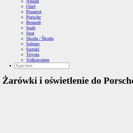
Nissan
Opel
Peugeot
Porsche
Renault
Saab
Seat
Skoda / Škoda
Subaru
Suzuki
Toyota
Volkswagen
Żarówki i oświetlenie do Porsch