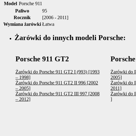
Model
Porsche 911
Paliwo
95
Rocznik
[2006 - 2011]
Wymiana żarówki
Łatwa
Żarówki do innych modeli Porsche:
Porsche 911 GT2
Porsche
Żarówki do Porsche 911 GT2 I (993) [1993
Żarówki do P
– 1998]
2005]
Żarówki do Porsche 911 GT2 II 996 [2002
Żarówki do P
– 2005]
2011]
Żarówki do Porsche 911 GT2 III 997 [2008
Żarówki do P
– 2012]
]