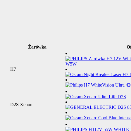
Żarówka
Of
H7
D2S Xenon