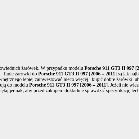
powiednich żarówek. W przypadku modelu
Porsche 911 GT3 II 997 [2
e. Tanie żarówki do
Porsche 911 GT3 II 997 [2006 – 2011]
są jak najb
wnętrznego lepiej zainwestować nieco więcej i kupić dobre żarówki lu
asują do modelu
Porsche 911 GT3 II 997 [2006 – 2011]
. Jeżeli nie wie
ętaj jednak, aby przed zakupem dokładnie sprawdzić specyfikację tec