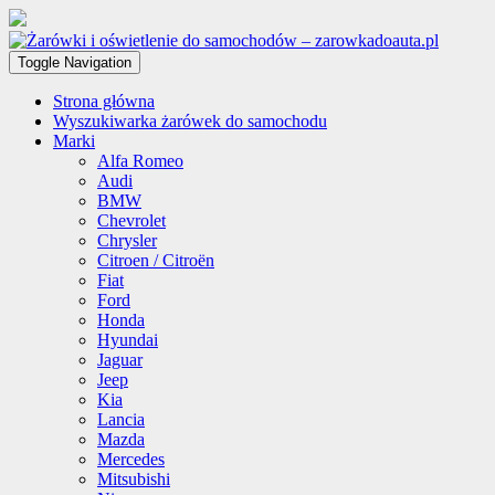
Toggle Navigation
Strona główna
Wyszukiwarka żarówek do samochodu
Marki
Alfa Romeo
Audi
BMW
Chevrolet
Chrysler
Citroen / Citroën
Fiat
Ford
Honda
Hyundai
Jaguar
Jeep
Kia
Lancia
Mazda
Mercedes
Mitsubishi