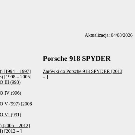
Aktualizacja: 04/08/2026
Porsche 918 SPYDER
3) [1994 – 1997]
Żarówki do Porsche 918 SPYDER [2013
6) [1998 – 2005]
– ]
 III (993)
O IV (996)
O V (997) [2006
O VI (991)
) [2005 – 2012]
) [2012 – ]