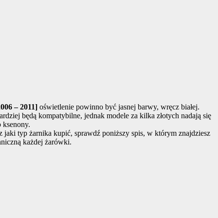
006 – 2011]
oświetlenie powinno być jasnej barwy, wręcz białej.
ardziej będą kompatybilne, jednak modele za kilka złotych nadają się
b ksenony.
sz jaki typ żarnika kupić, sprawdź poniższy spis, w którym znajdziesz
hniczną każdej żarówki.