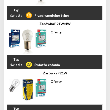
Przeciwmgielne tylne
P21W/4W
Światło cofania
P21W