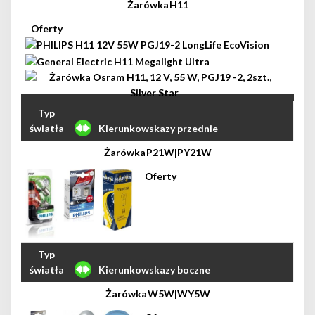
H11
Kierunkowskazy przednie
P21W|PY21W
Kierunkowskazy boczne
W5W|WY5W