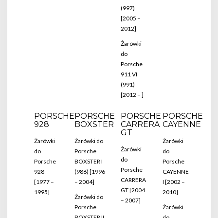
(997)
[2005 –
2012]
Żarówki
do
Porsche
911 VI
(991)
[2012 – ]
PORSCHE
PORSCHE
PORSCHE
PORSCHE
928
BOXSTER
CARRERA
CAYENNE
GT
Żarówki
Żarówki do
Żarówki
Żarówki
do
Porsche
do
do
Porsche
BOXSTER I
Porsche
Porsche
928
(986) [1996
CAYENNE
CARRERA
[1977 –
– 2004]
I [2002 –
GT [2004
1995]
2010]
Żarówki do
– 2007]
Porsche
Żarówki
BOXSTER II
do