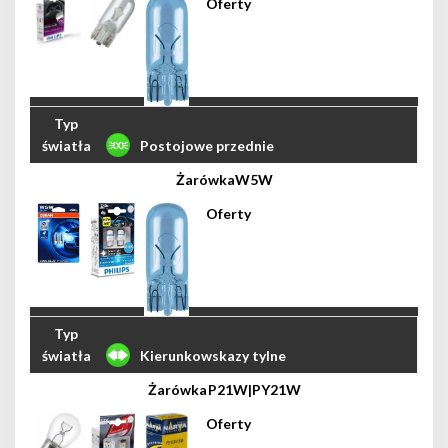
Postojowe przednie
W5W
Kierunkowskazy tylne
P21W|PY21W