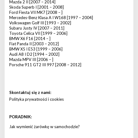
Mazda 2 II [2007 – 2014]
Skoda Superb I [2001 – 2008]
Ford Fiesta VII MK7 [2008 – ]
Mercedes-Benz Klasa A I W168 [1997 – 2004]
Volkswagen Golf III [1993 – 2002]
Subaru Justy IV [2007 – 2011]
Toyota Celica VII [1999 – 2006]
BMW X6 F16 [2014 – ]
Fiat Panda II [2003 – 2012]
BMW X5 I E53 [1999 – 2006]
Audi A8 I D2 [1994 – 2002]
Mazda MPV III [2006 – ]
Porsche 911 GT2 III 997 [2008 – 2012]
Skontaktuj się z nami:
Polityka prywatności i cookies
PORADNIK:
Jak wymienić żarówkę w samochodzie?