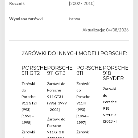
Rocznik
[2002 - 2010]
Wymiana żarówki
Łatwa
Aktualizacja: 04/08/2026
ŻARÓWKI DO INNYCH MODELI PORSCHE:
PORSCHE
PORSCHE
PORSCHE
PORSCHE
911 GT2
911 GT3
911
918
SPYDER
Żarówki
Żarówki do
Żarówki
Żarówki
do
Porsche
do
do
Porsche
911 GT3 I
Porsche
Porsche
911 GT2 I
(996) [1999
911 III
918
(993)
– 2005]
(993)
SPYDER
[1993 –
[1994 –
Żarówki do
[2013 – ]
1998]
1997]
Porsche
Żarówki
911 GT3 II
Żarówki