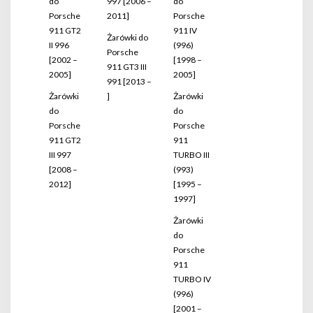
do
997 [2006 –
do
Porsche
2011]
Porsche
911 GT2
911 IV
Żarówki do
II 996
(996)
Porsche
[2002 –
[1998 –
911 GT3 III
2005]
2005]
991 [2013 –
Żarówki
]
Żarówki
do
do
Porsche
Porsche
911 GT2
911
III 997
TURBO III
[2008 –
(993)
2012]
[1995 –
1997]
Żarówki
do
Porsche
911
TURBO IV
(996)
[2001 –