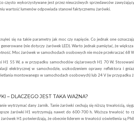
o często wykorzystywane jest przez nieuczciwych sprzedawców zawyżających 
iu wartość lumenów odpowiada stanowi faktycznemu żarówki.
knąłeś się na takie parametry jak moc czy napięcie. Co jednak one oznaczaj
est generowane (nie dotyczy żarówek LED). Warto jednak pamiętać, że więks
żywotność. Moc żarówek w samochodach osobowych nie może przekraczać 68 W
 H1 55 W, a w przypadku samochodów ciężarowych H1 70 W. Stosowanie ż
cji elektrycznej w samochodzie, uszkodzeniem oprawy reflektora i gni
świetlania montowanego w samochodach osobowych) lub 24 V (w przypadku
I – DLACZEGO JEST TAKA WAŻNA?
 stanie wytrzymać dany żarnik. Tanie żarówki cechują się niższą trwałością, 
epsze żarówki H1 wytrzymują nawet do 600-700 h. Wyższa trwałość to rz
 żarówek H1 potwierdzają, że obecnie liderem w trwałości oświetlenia są Phil