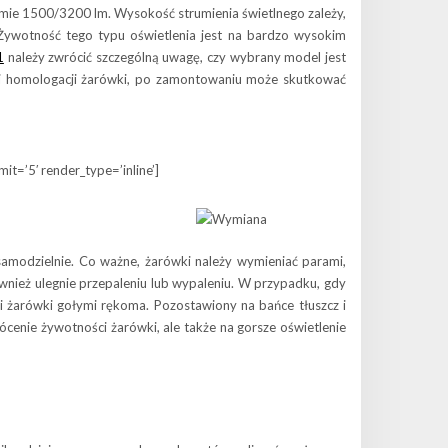
iomie 1500/3200 lm. Wysokość strumienia świetlnego zależy,
 Żywotność tego typu oświetlenia jest na bardzo wysokim
1
należy zwrócić szczególną uwagę, czy wybrany model jest
niej homologacji żarówki, po zamontowaniu może skutkować
=’5′ render_type=’inline’]
modzielnie. Co ważne, żarówki należy wymieniać parami,
ównież ulegnie przepaleniu lub wypaleniu. W przypadku, gdy
 żarówki gołymi rękoma. Pozostawiony na bańce tłuszcz i
cenie żywotności żarówki, ale także na gorsze oświetlenie