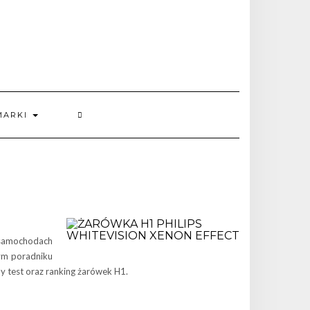
MARKI
w samochodach
ym poradniku
y test oraz ranking żarówek H1.