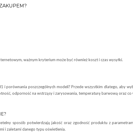
 ZAKUPEM?
ternetowym, ważnym kryterium może być również koszt i czas wysyłki.
 i porównania poszczególnych modeli? Przede wszystkim dlatego, aby wybra
ywotność, odporność na wstrząsy i zarysowania, temperaturę barwową oraz co 
NE?
rzetelny sposób potwierdzają jakość oraz zgodność produktu z parametra
 i zaletami danego typu oświetlenia.