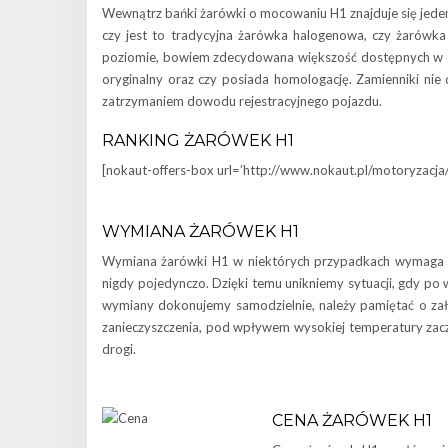
Wewnątrz bańki żarówki o mocowaniu H1 znajduje się jeden 
czy jest to tradycyjna żarówka halogenowa, czy żarówka
poziomie, bowiem zdecydowana większość dostępnych w s
oryginalny oraz czy posiada homologację. Zamienniki nie
zatrzymaniem dowodu rejestracyjnego pojazdu.
RANKING ŻARÓWEK H1
[nokaut-offers-box url=’http://www.nokaut.pl/motoryzacj
WYMIANA ŻARÓWEK H1
Wymiana żarówki H1 w niektórych przypadkach wymaga wj
nigdy pojedynczo. Dzięki temu unikniemy sytuacji, gdy po 
wymiany dokonujemy samodzielnie, należy pamiętać o zał
zanieczyszczenia, pod wpływem wysokiej temperatury zaczn
drogi.
CENA ŻARÓWEK H1