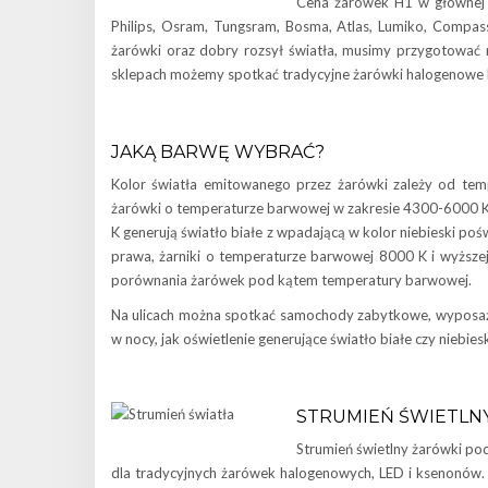
Cena żarówek H1 w głównej 
Philips, Osram, Tungsram, Bosma, Atlas, Lumiko, Compass
żarówki oraz dobry rozsył światła, musimy przygotować naw
sklepach możemy spotkać tradycyjne żarówki halogenowe 
JAKĄ BARWĘ WYBRAĆ?
Kolor światła emitowanego przez żarówki zależy od te
żarówki o temperaturze barwowej w zakresie 4300-6000 K. 
K generują światło białe z wpadającą w kolor niebieski poś
prawa, żarniki o temperaturze barwowej 8000 K i wyższej
porównania żarówek pod kątem temperatury barwowej.
Na ulicach można spotkać samochody zabytkowe, wyposażon
w nocy, jak oświetlenie generujące światło białe czy niebiesk
STRUMIEŃ ŚWIETLN
Strumień świetlny żarówki po
dla tradycyjnych żarówek halogenowych, LED i ksenonów. 