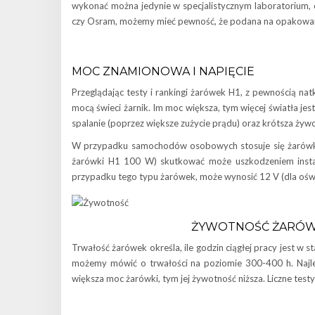
wykonać można jedynie w specjalistycznym laboratorium, c
czy Osram, możemy mieć pewność, że podana na opakowan
MOC ZNAMIONOWA I NAPIĘCIE
Przeglądając testy i rankingi żarówek H1, z pewnością nat
mocą świeci żarnik. Im moc większa, tym więcej światła j
spalanie (poprzez większe zużycie prądu) oraz krótsza 
W przypadku samochodów osobowych stosuje się żarówki
żarówki H1 100 W) skutkować może uszkodzeniem instala
przypadku tego typu żarówek, może wynosić 12 V (dla o
ŻYWOTNOŚĆ ŻARÓWK
Trwałość żarówek określa, ile godzin ciągłej pracy jest w
możemy mówić o trwałości na poziomie 300-400 h. Najl
większa moc żarówki, tym jej żywotność niższa. Liczne testy