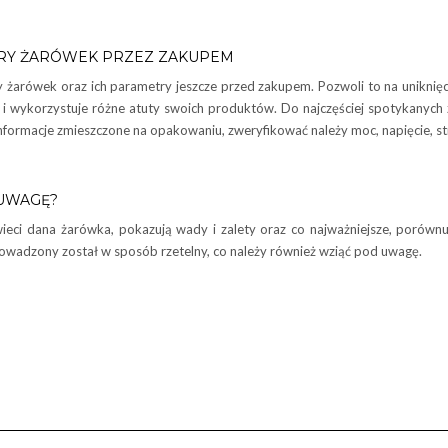
RY ŻARÓWEK PRZEZ ZAKUPEM
 żarówek oraz ich parametry jeszcze przed zakupem. Pozwoli to na uniknię
i wykorzystuje różne atuty swoich produktów. Do najczęściej spotykanych
informacje zmieszczone na opakowaniu, zweryfikować należy moc, napięcie, s
 UWAGĘ?
świeci dana żarówka, pokazują wady i zalety oraz co najważniejsze, porów
rowadzony został w sposób rzetelny, co należy również wziąć pod uwagę.