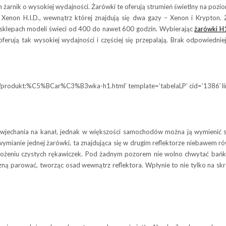
żarnik o wysokiej wydajności. Żarówki te oferują strumień świetlny na poz
 Xenon H.I.D., wewnątrz której znajdują się dwa gazy – Xenon i Krypton.
klepach modeli świeci od 400 do nawet 600 godzin. Wybierając
żarówki H
 oferują tak wysokiej wydajności i częściej się przepalają. Brak odpowied
a/produkt:%C5%BCar%C3%B3wka-h1.html’ template=’tabelaLP’ cid=’1386′ limit
echania na kanał, jednak w większości samochodów można ją wymienić sa
wymianie jednej żarówki, ta znajdująca się w drugim reflektorze niebawem r
ożeniu czystych rękawiczek. Pod żadnym pozorem nie wolno chwytać bańki
ą parować, tworząc osad wewnątrz reflektora. Wpłynie to nie tylko na skró