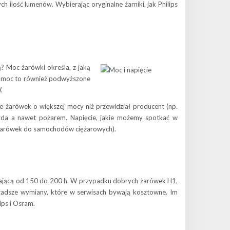
ilość lumenów. Wybierając oryginalne żarniki, jak Philips
ą? Moc żarówki określa, z jaką
za moc to również podwyższone
.
arówek o większej mocy niż przewidział producent (np.
azda a nawet pożarem. Napięcie, jakie możemy spotkać w
 żarówek do samochodów ciężarowych).
sięgającą od 150 do 200 h. W przypadku dobrych żarówek H1,
adsze wymiany, które w serwisach bywają kosztowne. Im
ips i Osram.