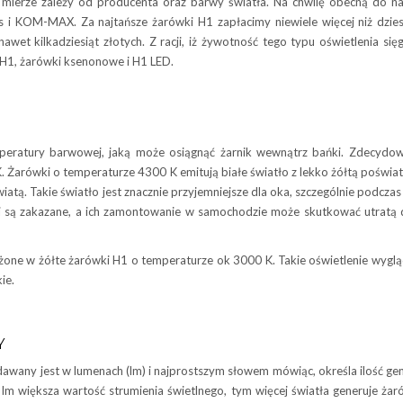
mierze zależy od producenta oraz barwy światła. Na chwilę obecną do n
 i KOM-MAX. Za najtańsze żarówki H1 zapłacimy niewiele więcej niż dziesi
et kilkadziesiąt złotych. Z racji, iż żywotność tego typu oświetlenia się
H1, żarówki ksenonowe i H1 LED.
mperatury barwowej, jaką może osiągnąć żarnik wewnątrz bańki. Zdecydo
Żarówki o temperaturze 4300 K emitują białe światło z lekko żółtą poświat
wiatą. Takie światło jest znacznie przyjemniejsze dla oka, szczególnie podcza
 są zakazane, a ich zamontowanie w samochodzie może skutkować utratą do
e w żółte żarówki H1 o temperaturze ok 3000 K. Takie oświetlenie wygląd
ie.
Y
dawany jest w lumenach (lm) i najprostszym słowem mówiąc, określa ilość ge
Im większa wartość strumienia świetlnego, tym więcej światła generuje ża