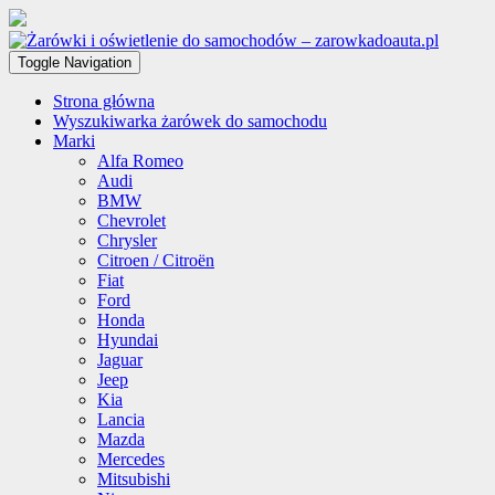
Toggle Navigation
Strona główna
Wyszukiwarka żarówek do samochodu
Marki
Alfa Romeo
Audi
BMW
Chevrolet
Chrysler
Citroen / Citroën
Fiat
Ford
Honda
Hyundai
Jaguar
Jeep
Kia
Lancia
Mazda
Mercedes
Mitsubishi