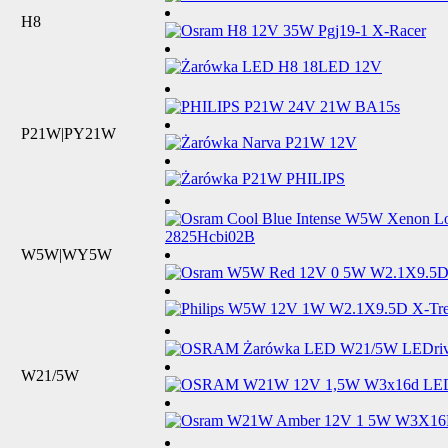
H8
P21W|PY21W
W5W|WY5W
W21/5W