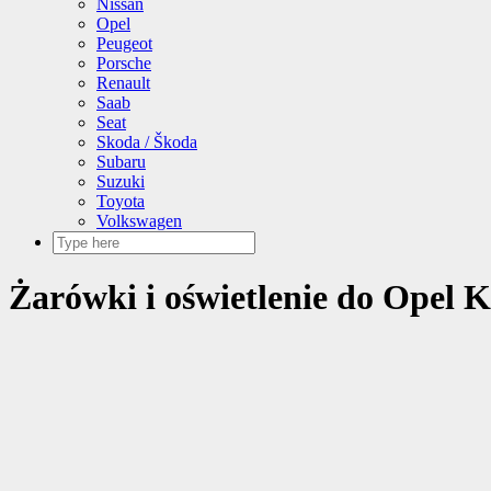
Nissan
Opel
Peugeot
Porsche
Renault
Saab
Seat
Skoda / Škoda
Subaru
Suzuki
Toyota
Volkswagen
Żarówki i oświetlenie do Opel Ka