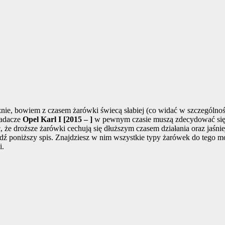
, bowiem z czasem żarówki świecą słabiej (co widać w szczególności 
iadacze
Opel Karl I [2015 – ]
w pewnym czasie muszą zdecydować się
, że droższe żarówki cechują się dłuższym czasem działania oraz jaśni
dź poniższy spis. Znajdziesz w nim wszystkie typy żarówek do tego m
i.