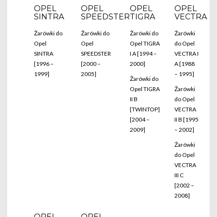
OPEL
OPEL
OPEL
OPEL
SINTRA
SPEEDSTER
TIGRA
VECTRA
Żarówki do
Żarówki do
Żarówki do
Żarówki
Opel
Opel
Opel TIGRA
do Opel
SINTRA
SPEEDSTER
I A [1994 –
VECTRA I
[1996 –
[2000 –
2000]
A [1988
1999]
2005]
– 1995]
Żarówki do
Opel TIGRA
Żarówki
II B
do Opel
[TWINTOP]
VECTRA
[2004 –
II B [1995
2009]
– 2002]
Żarówki
do Opel
VECTRA
III C
[2002 –
2008]
OPEL
OPEL