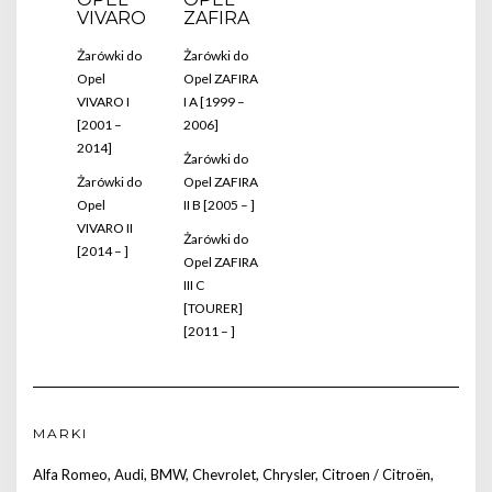
VIVARO
ZAFIRA
Żarówki do
Żarówki do
Opel
Opel ZAFIRA
VIVARO I
I A [1999 –
[2001 –
2006]
2014]
Żarówki do
Żarówki do
Opel ZAFIRA
Opel
II B [2005 – ]
VIVARO II
Żarówki do
[2014 – ]
Opel ZAFIRA
III C
[TOURER]
[2011 – ]
MARKI
Alfa Romeo
,
Audi
,
BMW
,
Chevrolet
,
Chrysler
,
Citroen / Citroën
,