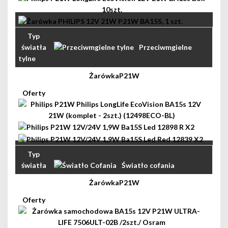
Przeciwmgielne
tylne
P21W
Światło cofania
P21W