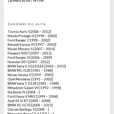
Żarówka W5W / WY5W
ŻARÓWKI DO AUTA
Toyota Auris I [2006 – 2012]
Mazda Protege III [1998 – 2003]
Ford Ranger I [1998 – 2002]
Renault Espace III [1997 – 2003]
Nissan Murano II [2007 – 2014]
Peugeot 4007 [2007 – 2012]
Ford Ranger III [2006 – 2009]
Hyundai i30 I [2007 – 2012]
BMW Seria 6 II E63/E64 [2003 – 2010]
BMW M5 I E28 [1985 – 1988]
Nissan Serena II [1999 – 2005]
Opel Monterey [1991 – 2002]
BMW Seria 5 II E28 [1981 – 1988]
Mitsubishi Galant VII [1992 – 1998]
Kia Besta IV [2004 – ]
Ford Fiesta V MK5 [1999 – 2004]
Audi S4 IV B7 [2004 – 2008]
BMW X5 II E70 [2006 – 2013]
Citroen Berlingo II [2008 – ]
Mercedes-Benz Citan [2012 – ]