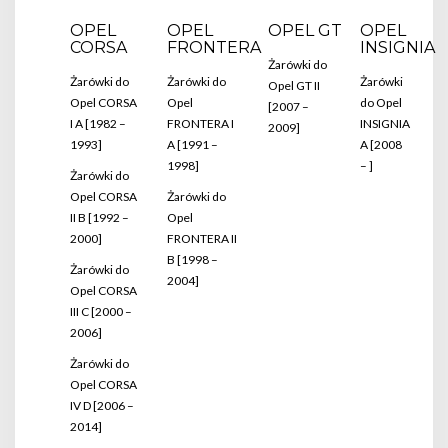
OPEL
OPEL
OPEL GT
OPEL
CORSA
FRONTERA
INSIGNIA
Żarówki do
Żarówki do
Żarówki do
Żarówki
Opel GT II
Opel CORSA
Opel
do Opel
[2007 –
I A [1982 –
FRONTERA I
INSIGNIA
2009]
1993]
A [1991 –
A [2008
1998]
– ]
Żarówki do
Opel CORSA
Żarówki do
II B [1992 –
Opel
2000]
FRONTERA II
B [1998 –
Żarówki do
2004]
Opel CORSA
III C [2000 –
2006]
Żarówki do
Opel CORSA
IV D [2006 –
2014]