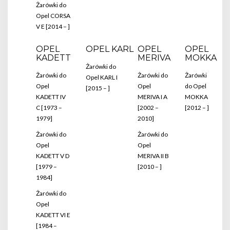
Żarówki do
Opel CORSA
V E [2014 – ]
OPEL
OPEL KARL
OPEL
OPEL
KADETT
MERIVA
MOKKA
Żarówki do
Żarówki do
Żarówki do
Żarówki
Opel KARL I
Opel
Opel
do Opel
[2015 – ]
KADETT IV
MERIVA I A
MOKKA
C [1973 –
[2002 –
[2012 – ]
1979]
2010]
Żarówki do
Żarówki do
Opel
Opel
KADETT V D
MERIVA II B
[1979 –
[2010 – ]
1984]
Żarówki do
Opel
KADETT VI E
[1984 –