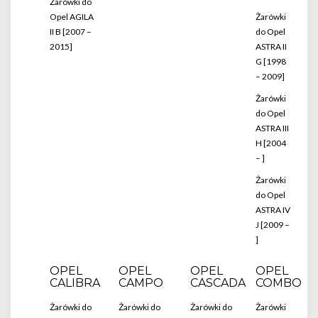
Żarówki do
Opel AGILA
Żarówki
II B [2007 –
do Opel
2015]
ASTRA II
G [1998
– 2009]
Żarówki
do Opel
ASTRA III
H [2004
– ]
Żarówki
do Opel
ASTRA IV
J [2009 –
]
OPEL
OPEL
OPEL
OPEL
CALIBRA
CAMPO
CASCADA
COMBO
Żarówki do
Żarówki do
Żarówki do
Żarówki