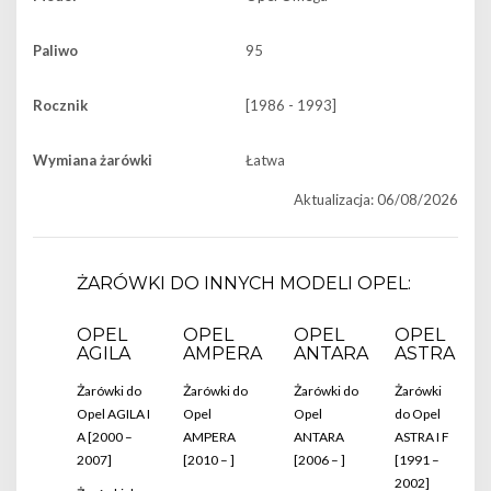
Paliwo
95
Rocznik
[1986 - 1993]
Wymiana żarówki
Łatwa
Aktualizacja: 06/08/2026
ŻARÓWKI DO INNYCH MODELI OPEL:
OPEL
OPEL
OPEL
OPEL
AGILA
AMPERA
ANTARA
ASTRA
Żarówki do
Żarówki do
Żarówki do
Żarówki
Opel AGILA I
Opel
Opel
do Opel
A [2000 –
AMPERA
ANTARA
ASTRA I F
2007]
[2010 – ]
[2006 – ]
[1991 –
2002]