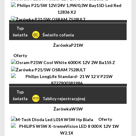
Światło cofania
P21W
Tablicy rejestracyjnej
W5W