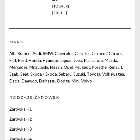
[TOURER]
[2011 – ]
MARKI
Alfa Romeo
,
Audi
,
BMW
,
Chevrolet
,
Chrysler
,
Citroen / Citroën
,
Fiat
,
Ford
,
Honda
,
Hyundai
,
Jaguar
,
Jeep
,
Kia
,
Lancia
,
Mazda
,
Mercedes
,
Mitsubishi
,
Nissan
,
Opel
,
Peugeot
,
Porsche
,
Renault
,
Saab
,
Seat
,
Skoda / Škoda
,
Subaru
,
Suzuki
,
Toyota
,
Volkswagen
,
Dacia
,
Daewoo
,
Daihatsu
,
Dodge
,
Mini
,
Volvo
RODZAJE ŻARÓWEK
Żarówka H1
Żarówka H2
Żarówka H3
Żarówka H4