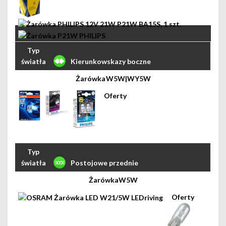
Kierunkowskazy boczne
W5W|WY5W
Postojowe przednie
W5W