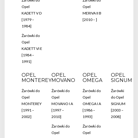
Żarówki do
Żarówki do
Opel
Opel
KADETT V D
MERIVA II B
[1979 –
[2010 – ]
1984]
Żarówki do
Opel
KADETT VI E
[1984 –
1991]
OPEL
OPEL
OPEL
OPEL
MONTEREY
MOVANO
OMEGA
SIGNUM
Żarówki do
Żarówki do
Żarówki do
Żarówki
Opel
Opel
Opel
do Opel
MONTEREY
MOVANO I A
OMEGA I A
SIGNUM
[1991 –
[1997 –
[1986 –
[2003 –
2002]
2010]
1993]
2008]
Żarówki do
Żarówki do
Opel
Opel