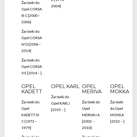
Żarówki do
2004]
Opel CORSA
III C [2000 –
2006]
Żarówki do
Opel CORSA
IV D [2006 –
2014]
Żarówki do
Opel CORSA
V E [2014 – ]
OPEL
OPEL KARL
OPEL
OPEL
KADETT
MERIVA
MOKKA
Żarówki do
Żarówki do
Żarówki do
Żarówki
Opel KARL I
Opel
Opel
do Opel
[2015 – ]
KADETT IV
MERIVA I A
MOKKA
C [1973 –
[2002 –
[2012 – ]
1979]
2010]