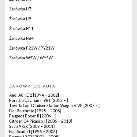
Żarówka H7
Żarówka H9
Żarówka H11
Żarówka HB4
Żarówka P21W / PY21W
Żarówka W5W / WY5W
ŻARÓWKI DO AUTA
Audi A8 I D2 [1994 – 2002]
Porsche Cayman II 981 [2012 – ]
Toyota Land Cruiser Station Wagon V V8 [2007 – ]
Fiat Barchetta [1995 – 2005]
Peugeot Boxer II [2006 – ]
Citroen C4 Picasso I [2006 – 2013]
Saab 9-3X [2009 – 2011]
Fiat Scudo I [1996 – 2006]
Peugeot 307 [2001 – 2008]