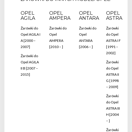
OPEL
OPEL
OPEL
OPEL
AGILA
AMPERA
ANTARA
ASTRA
Żarówki do
Żarówki do
Żarówki do
Żarówki
Opel AGILA I
Opel
Opel
do Opel
A [2000 –
AMPERA
ANTARA
ASTRA I F
2007]
[2010 – ]
[2006 – ]
[1991 –
2002]
Żarówki do
Opel AGILA
Żarówki
II B [2007 –
do Opel
2015]
ASTRA II
G [1998
– 2009]
Żarówki
do Opel
ASTRA III
H [2004
– ]
Żarówki