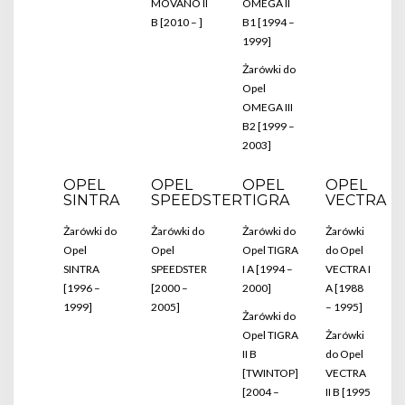
MOVANO II
OMEGA II
B [2010 – ]
B1 [1994 –
1999]
Żarówki do
Opel
OMEGA III
B2 [1999 –
2003]
OPEL
OPEL
OPEL
OPEL
SINTRA
SPEEDSTER
TIGRA
VECTRA
Żarówki do
Żarówki do
Żarówki do
Żarówki
Opel
Opel
Opel TIGRA
do Opel
SINTRA
SPEEDSTER
I A [1994 –
VECTRA I
[1996 –
[2000 –
2000]
A [1988
1999]
2005]
– 1995]
Żarówki do
Opel TIGRA
Żarówki
II B
do Opel
[TWINTOP]
VECTRA
[2004 –
II B [1995