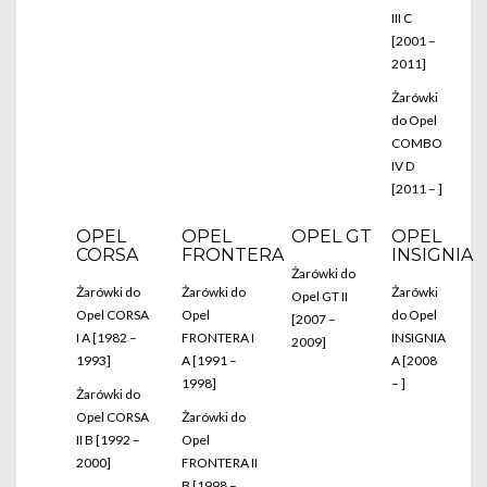
III C
[2001 –
2011]
Żarówki
do Opel
COMBO
IV D
[2011 – ]
OPEL
OPEL
OPEL GT
OPEL
CORSA
FRONTERA
INSIGNIA
Żarówki do
Żarówki do
Żarówki do
Żarówki
Opel GT II
Opel CORSA
Opel
do Opel
[2007 –
I A [1982 –
FRONTERA I
INSIGNIA
2009]
1993]
A [1991 –
A [2008
1998]
– ]
Żarówki do
Opel CORSA
Żarówki do
II B [1992 –
Opel
2000]
FRONTERA II
B [1998 –