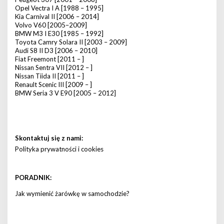
Opel Vectra I A [1988 – 1995]
Kia Carnival II [2006 – 2014]
Volvo V60 [2005–2009]
BMW M3 I E30 [1985 – 1992]
Toyota Camry Solara II [2003 – 2009]
Audi S8 II D3 [2006 – 2010]
Fiat Freemont [2011 – ]
Nissan Sentra VII [2012 – ]
Nissan Tiida II [2011 – ]
Renault Scenic III [2009 – ]
BMW Seria 3 V E90 [2005 – 2012]
Skontaktuj się z nami:
Polityka prywatności i cookies
PORADNIK:
Jak wymienić żarówkę w samochodzie?