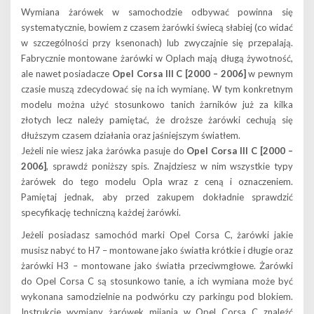
Wymiana żarówek w samochodzie odbywać powinna się
systematycznie, bowiem z czasem żarówki świecą słabiej (co widać
w szczególności przy ksenonach) lub zwyczajnie się przepalają.
Fabrycznie montowane żarówki w Oplach mają długą żywotność,
ale nawet posiadacze
Opel Corsa III C [2000 – 2006]
w pewnym
czasie muszą zdecydować się na ich wymianę. W tym konkretnym
modelu można użyć stosunkowo tanich żarników już za kilka
złotych lecz należy pamiętać, że droższe żarówki cechują się
dłuższym czasem działania oraz jaśniejszym światłem.
Jeżeli nie wiesz jaka żarówka pasuje do
Opel Corsa III C [2000 –
2006]
, sprawdź poniższy spis. Znajdziesz w nim wszystkie typy
żarówek do tego modelu Opla wraz z ceną i oznaczeniem.
Pamiętaj jednak, aby przed zakupem dokładnie sprawdzić
specyfikację techniczną każdej żarówki.
Jeżeli posiadasz samochód marki Opel Corsa C, żarówki jakie
musisz nabyć to H7 – montowane jako światła krótkie i długie oraz
żarówki H3 – montowane jako światła przeciwmgłowe. Żarówki
do Opel Corsa C są stosunkowo tanie, a ich wymiana może być
wykonana samodzielnie na podwórku czy parkingu pod blokiem.
Instrukcje wymiany żarówek mijania w Opel Corsa C znaleźć