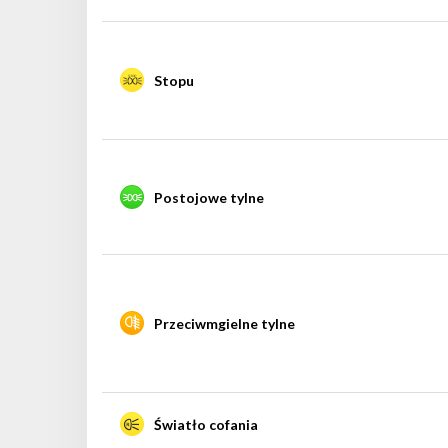
Stopu
Postojowe tylne
Przeciwmgielne tylne
Światło cofania