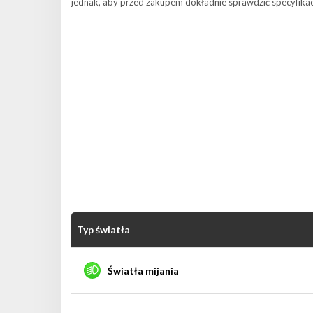
jednak, aby przed zakupem dokładnie sprawdzić specyfikacj
Typ światła
Światła mijania