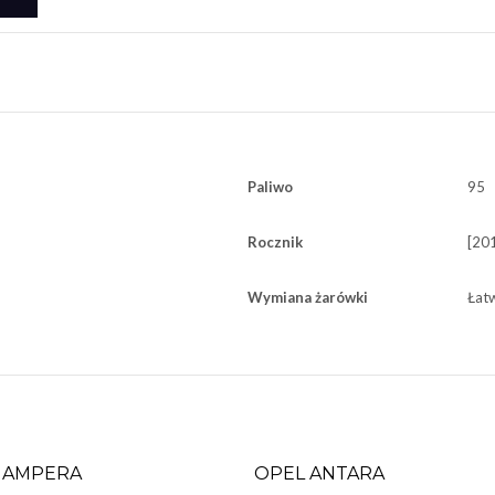
Paliwo
95
Rocznik
[201
Wymiana żarówki
Łat
 AMPERA
OPEL ANTARA