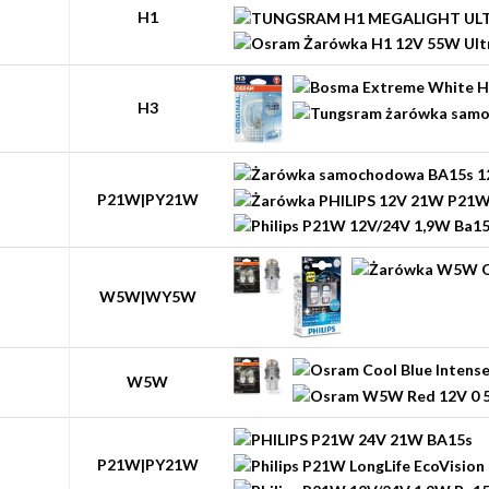
H1
H3
P21W|PY21W
W5W|WY5W
W5W
P21W|PY21W