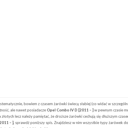
atycznie, bowiem z czasem żarówki świecą słabiej (co widać w szczególnośc
ność, ale nawet posiadacze
Opel Combo IV D [2011 – ]
w pewnym czasie mu
złotych lecz należy pamiętać, że droższe żarówki cechują się dłuższym czase
2011 – ]
, sprawdź poniższy spis. Znajdziesz w nim wszystkie typy żarówek d