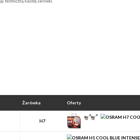
ę techniczną każdej żarówki.
Żarówka
Oferty
H7