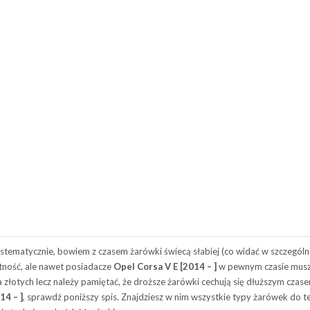
atycznie, bowiem z czasem żarówki świecą słabiej (co widać w szczególnośc
ność, ale nawet posiadacze
Opel Corsa V E [2014 – ]
w pewnym czasie musz
złotych lecz należy pamiętać, że droższe żarówki cechują się dłuższym czase
14 – ]
, sprawdź poniższy spis. Znajdziesz w nim wszystkie typy żarówek do 