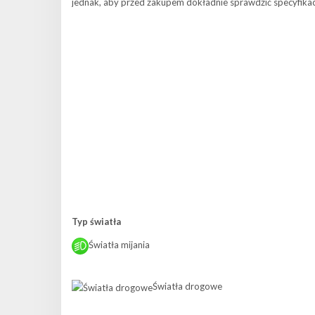
jednak, aby przed zakupem dokładnie sprawdzić specyfikacj
Typ światła
Światła mijania
Światła drogowe