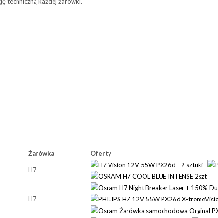
ę techniczną każdej żarówki.
Żarówka
Oferty
H7
H7