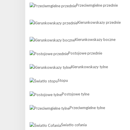
Przeciwmgielne przednie
Kierunkowskazy przednie
Kierunkowskazy boczne
Postojowe przednie
Kierunkowskazy tylne
Stopu
Postojowe tylne
Przeciwmgielne tylne
Światło cofania