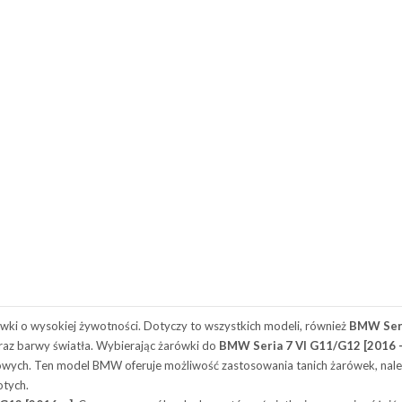
 o wysokiej żywotności. Dotyczy to wszystkich modeli, również
BMW Seri
oraz barwy światła. Wybierając żarówki do
BMW Seria 7 VI G11/G12 [2016 –
ych. Ten model BMW oferuje możliwość zastosowania tanich żarówek, należy
otych.