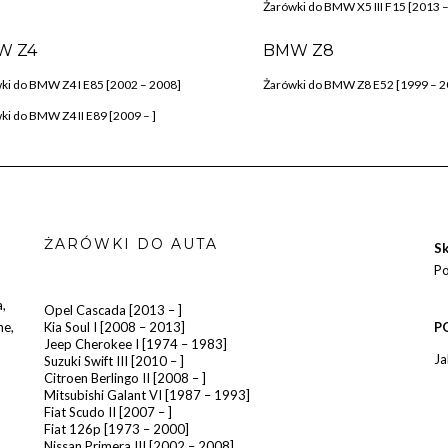
Żarówki do BMW X5 III F15 [2013 –
W Z4
BMW Z8
ki do BMW Z4 I E85 [2002 – 2008]
Żarówki do BMW Z8 E52 [1999 – 2
ki do BMW Z4 II E89 [2009 – ]
ŻARÓWKI DO AUTA
Sk
Po
a
,
Opel Cascada [2013 – ]
he
,
Kia Soul I [2008 – 2013]
P
Jeep Cherokee I [1974 – 1983]
Ja
Suzuki Swift III [2010 – ]
Citroen Berlingo II [2008 – ]
Mitsubishi Galant VI [1987 – 1993]
Fiat Scudo II [2007 – ]
Fiat 126p [1973 – 2000]
Nissan Primera III [2002 – 2008]