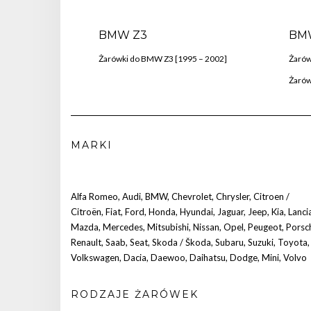
BMW Z3
BM
Żarówki do BMW Z3 [1995 – 2002]
Żarów
Żarów
MARKI
Alfa Romeo
,
Audi
,
BMW
,
Chevrolet
,
Chrysler
,
Citroen /
Citroën
,
Fiat
,
Ford
,
Honda
,
Hyundai
,
Jaguar
,
Jeep
,
Kia
,
Lanci
Mazda
,
Mercedes
,
Mitsubishi
,
Nissan
,
Opel
,
Peugeot
,
Porsc
Renault
,
Saab
,
Seat
,
Skoda / Škoda
,
Subaru
,
Suzuki
,
Toyota
,
Volkswagen
,
Dacia
,
Daewoo
,
Daihatsu
,
Dodge
,
Mini
,
Volvo
RODZAJE ŻARÓWEK