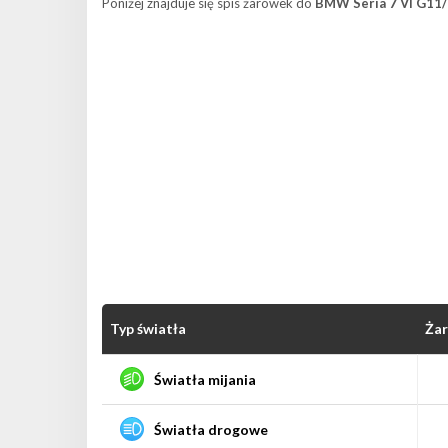
Poniżej znajduje się spis żarówek do
BMW Seria 7 VI G11/
Typ światła
Ża
Światła mijania
Światła drogowe