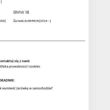
 ]
BMW I8
003]
Żarówki do BMW I8 [2014 – ]
ontaktuj się z nami:
lityka prywatności i cookies
ORADNIK:
k wymienić żarówkę w samochodzie?