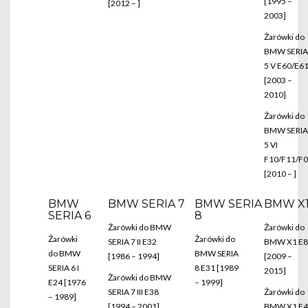
[1995 –
[2012 – ]
2003]
Żarówki do
BMW SERIA
5 V E60/E6
[2003 –
2010]
Żarówki do
BMW SERIA
5 VI
F10/F11/F
[2010 – ]
BMW
BMW SERIA 7
BMW SERIA
BMW X
SERIA 6
8
Żarówki do BMW
Żarówki do
Żarówki
Żarówki do
SERIA 7 II E32
BMW X1 E8
do BMW
BMW SERIA
[1986 – 1994]
[2009 –
SERIA 6 I
8 E31 [1989
2015]
Żarówki do BMW
E24 [1976
– 1999]
SERIA 7 III E38
Żarówki do
– 1989]
[1994 – 2001]
BMW X1 F4