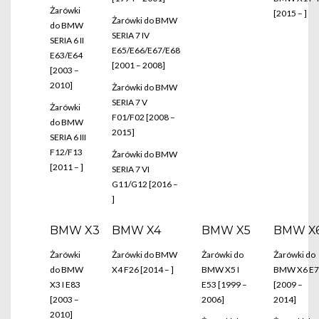
Żarówki
[2015 – ]
Żarówki do BMW
do BMW
SERIA 7 IV
SERIA 6 II
E65/E66/E67/E68
E63/E64
[2001 – 2008]
[2003 –
2010]
Żarówki do BMW
SERIA 7 V
Żarówki
F01/F02 [2008 –
do BMW
2015]
SERIA 6 III
F12/F13
Żarówki do BMW
[2011 – ]
SERIA 7 VI
G11/G12 [2016 –
]
BMW X3
BMW X4
BMW X5
BMW X
Żarówki
Żarówki do BMW
Żarówki do
Żarówki do
do BMW
X4 F26 [2014 – ]
BMW X5 I
BMW X6 E7
X3 I E83
E53 [1999 –
[2009 –
[2003 –
2006]
2014]
2010]