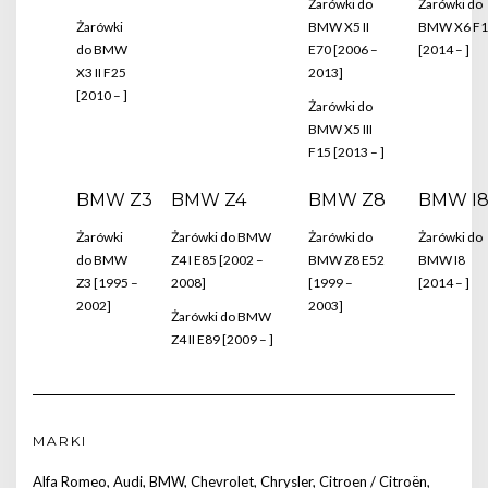
Żarówki do
Żarówki do
Żarówki
BMW X5 II
BMW X6 F1
do BMW
E70 [2006 –
[2014 – ]
X3 II F25
2013]
[2010 – ]
Żarówki do
BMW X5 III
F15 [2013 – ]
BMW Z3
BMW Z4
BMW Z8
BMW I
Żarówki
Żarówki do BMW
Żarówki do
Żarówki do
do BMW
Z4 I E85 [2002 –
BMW Z8 E52
BMW I8
Z3 [1995 –
2008]
[1999 –
[2014 – ]
2002]
2003]
Żarówki do BMW
Z4 II E89 [2009 – ]
MARKI
Alfa Romeo
,
Audi
,
BMW
,
Chevrolet
,
Chrysler
,
Citroen / Citroën
,