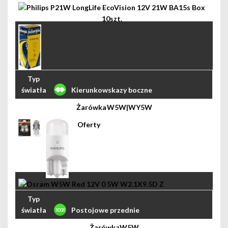
Kierunkowskazy boczne
W5W|WY5W
Postojowe przednie
W5W