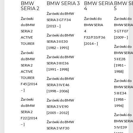
BMW
BMW SERIA 3
BMW SERIA
BMW S
SERIA 2
4
5
Żarówki do BMW
Żarówki
Żarówki do
Żarówki do
SERIA 3 GT F34
do BMW
BMW SERIA
BMW SERIA
[2013 – ]
SERIA 2
4
5 GT F07
Żarówki do BMW
ACTIVE
F32/F33/F36
[2009 – ]
SERIA 3 II E30
TOURER
[2014 – ]
Żarówki do
[1982 – 1991]
Żarówki
BMW SERIA
Żarówki do BMW
do BMW
5 II E28
SERIA 3 III E36
SERIA 2
[1981 –
[1991 – 1998]
ACTIVE
1988]
TOURER
Żarówki do BMW
Żarówki do
F45 [2014
SERIA 3 IV E46
BMW SERIA
– ]
[1998 – 2006]
5 III E34
Żarówki
[1988 –
Żarówki do BMW
do BMW
1996]
SERIA 3 V E90
SERIA 2
[2005 – 2012]
Żarówki do
F22 [2014
BMW SERIA
Żarówki do BMW
– ]
5 IV E39
SERIA 3 VI F30