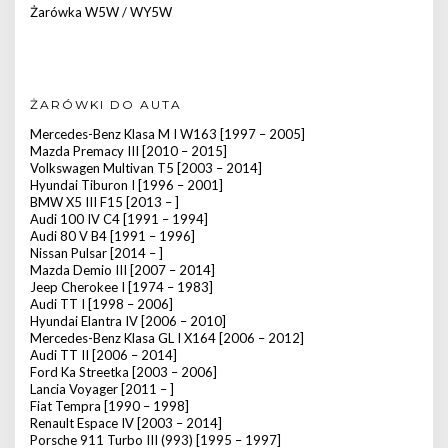
Żarówka W5W / WY5W
ŻARÓWKI DO AUTA
Mercedes-Benz Klasa M I W163 [1997 – 2005]
Mazda Premacy III [2010 – 2015]
Volkswagen Multivan T5 [2003 – 2014]
Hyundai Tiburon I [1996 – 2001]
BMW X5 III F15 [2013 – ]
Audi 100 IV C4 [1991 – 1994]
Audi 80 V B4 [1991 – 1996]
Nissan Pulsar [2014 – ]
Mazda Demio III [2007 – 2014]
Jeep Cherokee I [1974 – 1983]
Audi TT I [1998 – 2006]
Hyundai Elantra IV [2006 – 2010]
Mercedes-Benz Klasa GL I X164 [2006 – 2012]
Audi TT II [2006 – 2014]
Ford Ka Streetka [2003 – 2006]
Lancia Voyager [2011 – ]
Fiat Tempra [1990 – 1998]
Renault Espace IV [2003 – 2014]
Porsche 911 Turbo III (993) [1995 – 1997]