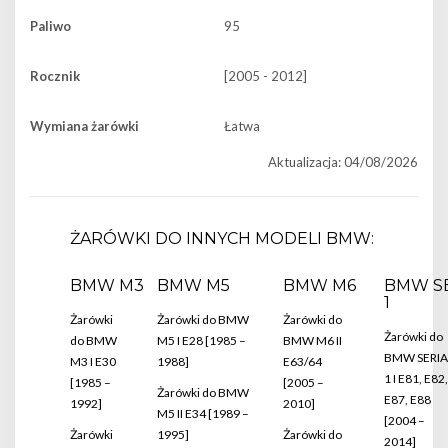
Paliwo
95
Rocznik
[2005 - 2012]
Wymiana żarówki
Łatwa
Aktualizacja: 04/08/2026
ŻARÓWKI DO INNYCH MODELI BMW:
BMW M3
BMW M5
BMW M6
BMW S
1
Żarówki
Żarówki do BMW
Żarówki do
Żarówki do
do BMW
M5 I E28 [1985 –
BMW M6 II
BMW SERIA
M3 I E30
1988]
E63/64
1 I E81, E82,
[1985 –
[2005 –
Żarówki do BMW
E87, E88
1992]
2010]
M5 II E34 [1989 –
[2004 –
Żarówki
1995]
Żarówki do
2014]