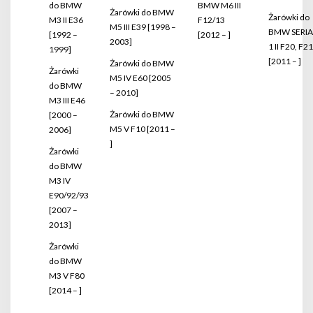
do BMW
BMW M6 III
Żarówki do BMW
Żarówki do
M3 II E36
F12/13
M5 III E39 [1998 –
BMW SERIA
[1992 –
[2012 – ]
2003]
1 II F20, F21
1999]
[2011 – ]
Żarówki do BMW
Żarówki
M5 IV E60 [2005
do BMW
– 2010]
M3 III E46
Żarówki do BMW
[2000 –
M5 V F10 [2011 –
2006]
]
Żarówki
do BMW
M3 IV
E90/92/93
[2007 –
2013]
Żarówki
do BMW
M3 V F80
[2014 – ]