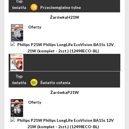
Przeciwmgielne tylne
H21W
Światło cofania
P21W