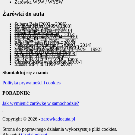
Żarówka W5W / WY5W
Żarówki do auta
Subaru Baja [2002 – 2006]
Hyundai Trajet [1999 – 2008]
Peugeot 406 [1995 – 2004]
Kia Sportage II [2004 – 2010]
Nissan Pulsar [2014 – ]
BMW X5 II E70 [2006 – 2013]
Hyundai Sonata V [2004 – 2010]
Kia Pride III [2011 – ]
Chevrolet Lacetti [2002 – 2008]
Renault Thalia II [2008 – 2013]
Volkswagen Multivan T5 [2003 – 2014]
Chrysler Grand Cherokee [1998-]
Volkswagen Transporter III T3 [1979 – 1992]
Ford Taurus II [1992 – 1995]
Toyota Camry IV [1994 – 1998]
Audi Virage II [2011 – 2012]
Fiat Ritmo [1978 – 1988]
Opel Omega II B1 [1994 – 1999]
Chrysler 300C with Xenon [2010-]
Mazda MPV II [1999 – 2006]
Skontaktuj się z nami:
Polityka prywatności i cookies
PORADNIK:
Jak wymienić żarówkę w samochodzie?
Copyright © 2026 -
zarowkadoauta.pl
Strona do poprawnego działania wykorzystuje pliki cookies.
Akceptuj
Czytaj więcej