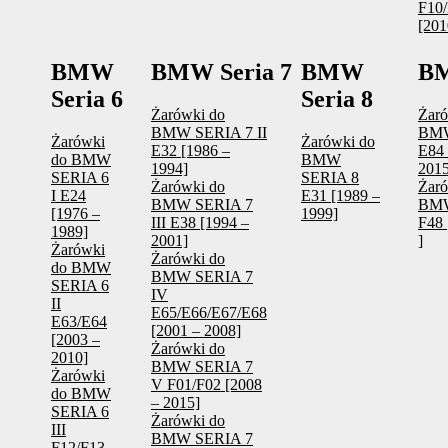
F10/
[201
BMW
BMW Seria 7
BMW
B
Seria 6
Seria 8
Żarówki do
Żaró
BMW SERIA 7 II
BM
Żarówki
Żarówki do
E32 [1986 –
E84 
do BMW
BMW
1994]
2015
SERIA 6
SERIA 8
Żarówki do
Żaró
I E24
E31 [1989 –
BMW SERIA 7
BM
[1976 –
1999]
III E38 [1994 –
F48 
1989]
2001]
]
Żarówki
Żarówki do
do BMW
BMW SERIA 7
SERIA 6
IV
II
E65/E66/E67/E68
E63/E64
[2001 – 2008]
[2003 –
Żarówki do
2010]
BMW SERIA 7
Żarówki
V F01/F02 [2008
do BMW
– 2015]
SERIA 6
Żarówki do
III
BMW SERIA 7
F12/F13