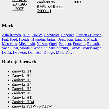
Żarówki do
2003]
Z3 [1995
BMW Z4 II E89
– 2002]
[2009 – ]
Marki
Alfa Romeo
,
Audi
,
BMW
,
Chevrolet
,
Chrysler
,
Citroen / Citroën
,
Fiat
,
Ford
,
Honda
,
Hyundai
,
Jaguar
,
Jeep
,
Kia
,
Lancia
,
Mazda
,
Mercedes
,
Mitsubishi
,
Nissan
,
Opel
,
Peugeot
,
Porsche
,
Renault
,
Saab
,
Seat
,
Skoda / Škoda
,
Subaru
,
Suzuki
,
Toyota
,
Volkswagen
,
Dacia
,
Daewoo
,
Daihatsu
,
Dodge
,
Mini
,
Volvo
Rodzaje żarówek
Żarówka H1
Żarówka H2
Żarówka H3
Żarówka H4
Żarówka H7
Żarówka H9
Żarówka H11
Żarówka HB4
Żarówka P21W / PY21W