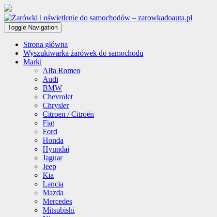
Toggle Navigation
Strona główna
Wyszukiwarka żarówek do samochodu
Marki
Alfa Romeo
Audi
BMW
Chevrolet
Chrysler
Citroen / Citroën
Fiat
Ford
Honda
Hyundai
Jaguar
Jeep
Kia
Lancia
Mazda
Mercedes
Mitsubishi