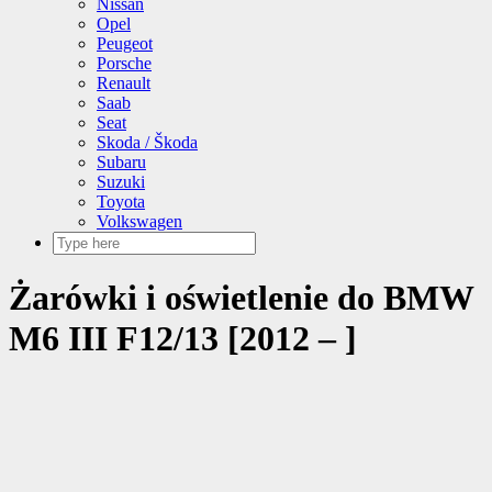
Nissan
Opel
Peugeot
Porsche
Renault
Saab
Seat
Skoda / Škoda
Subaru
Suzuki
Toyota
Volkswagen
Żarówki i oświetlenie do BMW
M6 III F12/13 [2012 – ]