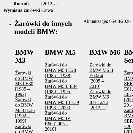
Rocznik
[2012 - ]
Wymiana żarówki
Łatwa
Aktualizacja: 05/08/2026
Żarówki do innych
modeli BMW:
BMW
BMW M5
BMW M6
B
M3
Se
Żarówki do
Żarówki do
BMW M5 I E28
BMW M6 II
Żarówki
Żaró
[1985 – 1988]
E63/64
do BMW
BM
Żarówki do
[2005 –
M3 I E30
SERI
BMW M5 II E34
2010]
[1985 –
E81,
[1989 – 1995]
Żarówki do
1992]
E87,
Żarówki do
BMW M6
Żarówki
[200
BMW M5 III E39
III F12/13
do BMW
2014
[1998 – 2003]
[2012 – ]
M3 II E36
Żaró
Żarówki do
[1992 –
BM
BMW M5 IV
1999]
SERI
E60 [2005 –
Żarówki
F20,
2010]
do BMW
[201