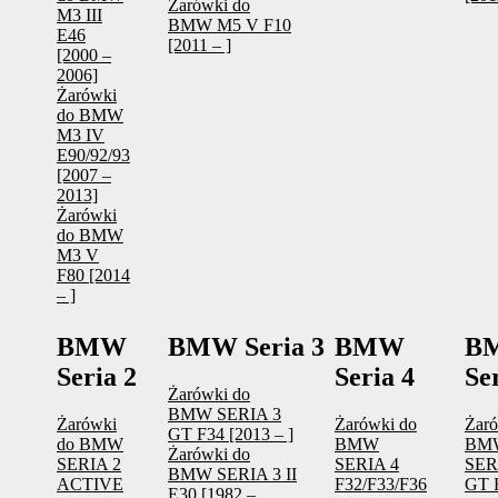
Żarówki do
M3 III
BMW M5 V F10
E46
[2011 – ]
[2000 –
2006]
Żarówki
do BMW
M3 IV
E90/92/93
[2007 –
2013]
Żarówki
do BMW
M3 V
F80 [2014
– ]
BMW
BMW Seria 3
BMW
B
Seria 2
Seria 4
Se
Żarówki do
BMW SERIA 3
Żarówki
Żarówki do
Żaró
GT F34 [2013 – ]
do BMW
BMW
BM
Żarówki do
SERIA 2
SERIA 4
SER
BMW SERIA 3 II
ACTIVE
F32/F33/F36
GT 
E30 [1982 –