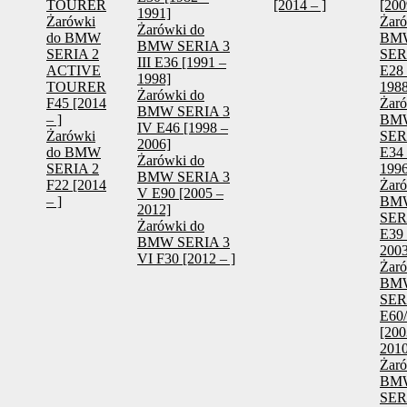
TOURER
[2014 – ]
[200
1991]
Żarówki
Żaró
Żarówki do
do BMW
BM
BMW SERIA 3
SERIA 2
SERI
III E36 [1991 –
ACTIVE
E28 
1998]
TOURER
1988
Żarówki do
F45 [2014
Żaró
BMW SERIA 3
– ]
BM
IV E46 [1998 –
Żarówki
SERI
2006]
do BMW
E34 
Żarówki do
SERIA 2
1996
BMW SERIA 3
F22 [2014
Żaró
V E90 [2005 –
– ]
BM
2012]
SER
Żarówki do
E39 
BMW SERIA 3
2003
VI F30 [2012 – ]
Żaró
BM
SER
E60
[200
2010
Żaró
BM
SER