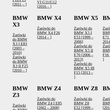
VI G11/G12
[2011 – ]
[2016 – ]
BMW
BMW X4
BMW X5
B
X3
Żarówki do
Żarówki do
Żaró
BMW X4 F26
BMW X5 I
BM
Żarówki
[2014 – ]
E53 [1999 –
E71 
do BMW
2006]
2014
X3 I E83
Żarówki do
Żaró
[2003 –
BMW X5 II
BM
2010]
E70 [2006 –
F16 
Żarówki
2013]
]
do BMW
Żarówki do
X3 II F25
BMW X5 III
[2010 – ]
F15 [2013 –
]
BMW
BMW Z4
BMW Z8
BM
Z3
Żarówki do
Żarówki do
Żaró
BMW Z4 I E85
BMW Z8
BMW
Żarówki
[2002 – 2008]
E52 [1999 –
[201
do BMW