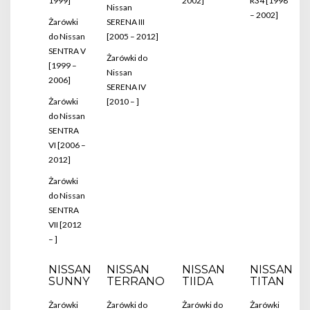
1999]
2002]
R34 [1998
Nissan
– 2002]
Żarówki
SERENA III
do Nissan
[2005 – 2012]
SENTRA V
Żarówki do
[1999 –
Nissan
2006]
SERENA IV
Żarówki
[2010 – ]
do Nissan
SENTRA
VI [2006 –
2012]
Żarówki
do Nissan
SENTRA
VII [2012
– ]
NISSAN
NISSAN
NISSAN
NISSAN
SUNNY
TERRANO
TIIDA
TITAN
Żarówki
Żarówki do
Żarówki do
Żarówki