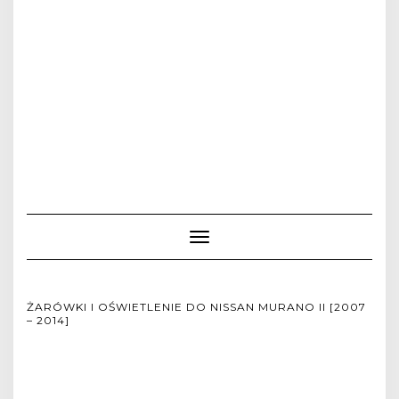
Toggle
Navigation
ŻARÓWKI I OŚWIETLENIE DO NISSAN MURANO II [2007
– 2014]