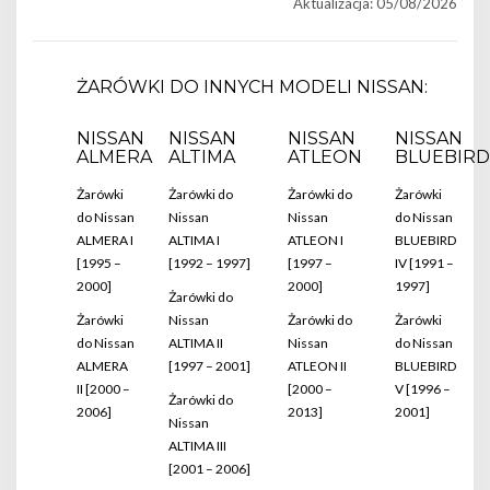
Aktualizacja: 05/08/2026
ŻARÓWKI DO INNYCH MODELI NISSAN:
NISSAN
NISSAN
NISSAN
NISSAN
ALMERA
ALTIMA
ATLEON
BLUEBIRD
Żarówki
Żarówki do
Żarówki do
Żarówki
do Nissan
Nissan
Nissan
do Nissan
ALMERA I
ALTIMA I
ATLEON I
BLUEBIRD
[1995 –
[1992 – 1997]
[1997 –
IV [1991 –
2000]
2000]
1997]
Żarówki do
Żarówki
Nissan
Żarówki do
Żarówki
do Nissan
ALTIMA II
Nissan
do Nissan
ALMERA
[1997 – 2001]
ATLEON II
BLUEBIRD
II [2000 –
[2000 –
V [1996 –
Żarówki do
2006]
2013]
2001]
Nissan
ALTIMA III
[2001 – 2006]