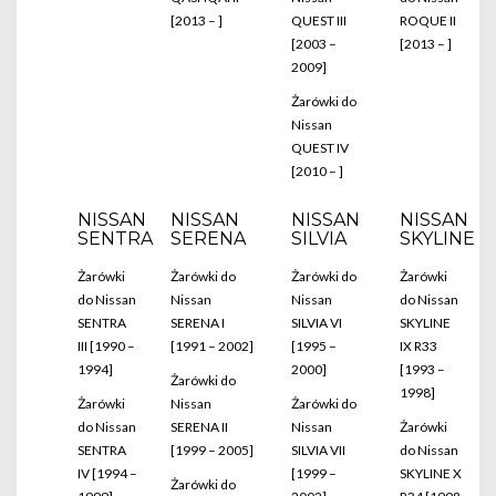
[2013 – ]
QUEST III
ROQUE II
[2003 –
[2013 – ]
2009]
Żarówki do
Nissan
QUEST IV
[2010 – ]
NISSAN
NISSAN
NISSAN
NISSAN
SENTRA
SERENA
SILVIA
SKYLINE
Żarówki
Żarówki do
Żarówki do
Żarówki
do Nissan
Nissan
Nissan
do Nissan
SENTRA
SERENA I
SILVIA VI
SKYLINE
III [1990 –
[1991 – 2002]
[1995 –
IX R33
1994]
2000]
[1993 –
Żarówki do
1998]
Żarówki
Nissan
Żarówki do
do Nissan
SERENA II
Nissan
Żarówki
SENTRA
[1999 – 2005]
SILVIA VII
do Nissan
IV [1994 –
[1999 –
SKYLINE X
Żarówki do