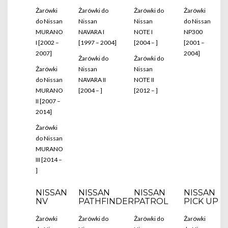
Żarówki
Żarówki do
Żarówki do
Żarówki
do Nissan
Nissan
Nissan
do Nissan
MURANO
NAVARA I
NOTE I
NP300
I [2002 –
[1997 – 2004]
[2004 – ]
[2001 –
2007]
2004]
Żarówki do
Żarówki do
Żarówki
Nissan
Nissan
do Nissan
NAVARA II
NOTE II
MURANO
[2004 – ]
[2012 – ]
II [2007 –
2014]
Żarówki
do Nissan
MURANO
III [2014 –
]
NISSAN
NISSAN
NISSAN
NISSAN
NV
PATHFINDER
PATROL
PICK UP
Żarówki
Żarówki do
Żarówki do
Żarówki