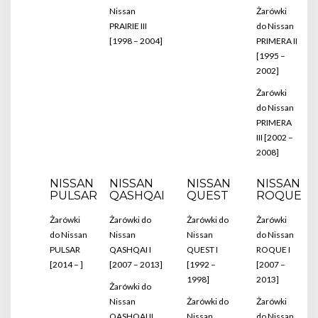
Nissan
Żarówki
PRAIRIE III
do Nissan
[1998 – 2004]
PRIMERA II
[1995 –
2002]
Żarówki
do Nissan
PRIMERA
III [2002 –
2008]
NISSAN
NISSAN
NISSAN
NISSAN
PULSAR
QASHQAI
QUEST
ROQUE
Żarówki
Żarówki do
Żarówki do
Żarówki
do Nissan
Nissan
Nissan
do Nissan
PULSAR
QASHQAI I
QUEST I
ROQUE I
[2014 – ]
[2007 – 2013]
[1992 –
[2007 –
1998]
2013]
Żarówki do
Nissan
Żarówki do
Żarówki
QASHQAI II
Nissan
do Nissan