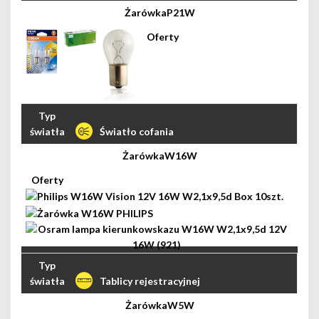
P21W
Światło cofania
W16W
Tablicy rejestracyjnej
W5W