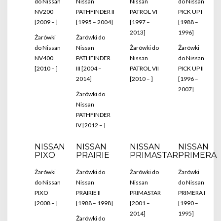
do Nissan
Nissan
Nissan
do Nissan
NV200
PATHFINDER II
PATROL VI
PICK UP I
[2009 – ]
[1995 – 2004]
[1997 –
[1988 –
2013]
1996]
Żarówki
Żarówki do
do Nissan
Nissan
Żarówki do
Żarówki
NV400
PATHFINDER
Nissan
do Nissan
[2010 – ]
III [2004 –
PATROL VII
PICK UP II
2014]
[2010 – ]
[1996 –
2007]
Żarówki do
Nissan
PATHFINDER
IV [2012 – ]
NISSAN
NISSAN
NISSAN
NISSAN
PIXO
PRAIRIE
PRIMASTAR
PRIMERA
Żarówki
Żarówki do
Żarówki do
Żarówki
do Nissan
Nissan
Nissan
do Nissan
PIXO
PRAIRIE II
PRIMASTAR
PRIMERA I
[2008 – ]
[1988 – 1998]
[2001 –
[1990 –
2014]
1995]
Żarówki do