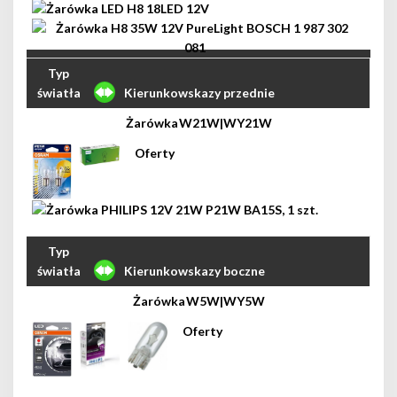
Kierunkowskazy przednie
W21W|WY21W
Kierunkowskazy boczne
W5W|WY5W