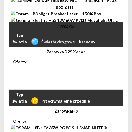
Światła drogowe – ksenony
D2S Xenon
Przeciwmgielne przednie
H8