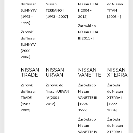
do Nissan
Nissan
Nissan TIIDA
do Nissan
SUNNY IV
TERRANO II
I [2004 –
TITAN
[1995 –
[1993 – 2007]
2012]
[2003 – ]
1999]
Żarówki do
Żarówki
Nissan TIIDA
do Nissan
II [2011 – ]
SUNNY V
[2000 –
2006]
NISSAN
NISSAN
NISSAN
NISSAN
TRADE
URVAN
VANETTE
XTERRA
Żarówki
Żarówki do
Żarówki do
Żarówki
do Nissan
Nissan URVAN
Nissan
do Nissan
TRADE
IV [2001 –
VANETTE III
XTERRA I
[1987 –
2012]
[1994 –
[1999 –
2002]
1999]
2004]
Żarówki do
Żarówki
Nissan
do Nissan
VANETTE IV
XTERRA II