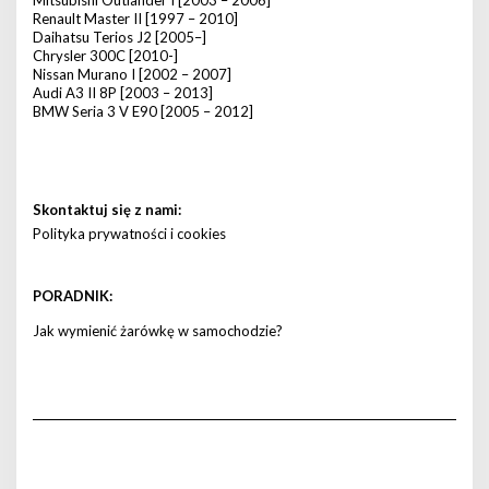
Mitsubishi Outlander I [2003 – 2006]
Renault Master II [1997 – 2010]
Daihatsu Terios J2 [2005–]
Chrysler 300C [2010-]
Nissan Murano I [2002 – 2007]
Audi A3 II 8P [2003 – 2013]
BMW Seria 3 V E90 [2005 – 2012]
Skontaktuj się z nami:
Polityka prywatności i cookies
PORADNIK:
Jak wymienić żarówkę w samochodzie?