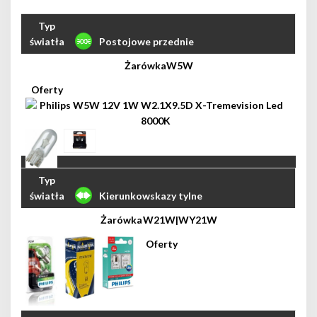
Postojowe przednie
W5W
Kierunkowskazy tylne
W21W|WY21W