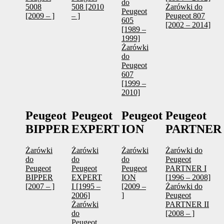
do
5008
508 [2010
Żarówki do
Peugeot
[2009 – ]
– ]
Peugeot 807
605
[2002 – 2014]
[1989 –
1999]
Żarówki
do
Peugeot
607
[1999 –
2010]
Peugeot
Peugeot
Peugeot
Peugeot
BIPPER
EXPERT
ION
PARTNER
Żarówki
Żarówki
Żarówki
Żarówki do
do
do
do
Peugeot
Peugeot
Peugeot
Peugeot
PARTNER I
BIPPER
EXPERT
ION
[1996 – 2008]
[2007 – ]
I [1995 –
[2009 –
Żarówki do
2006]
]
Peugeot
Żarówki
PARTNER II
do
[2008 – ]
Peugeot