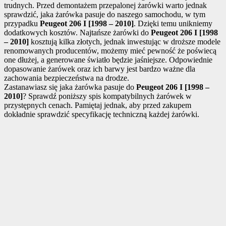
trudnych. Przed demontażem przepalonej żarówki warto jednak
sprawdzić, jaka żarówka pasuje do naszego samochodu, w tym
przypadku
Peugeot 206 I [1998 – 2010]
. Dzięki temu unikniemy
dodatkowych kosztów. Najtańsze żarówki do
Peugeot 206 I [1998
– 2010]
kosztują kilka złotych, jednak inwestując w droższe modele
renomowanych producentów, możemy mieć pewność że poświecą
one dłużej, a generowane światło będzie jaśniejsze. Odpowiednie
dopasowanie żarówek oraz ich barwy jest bardzo ważne dla
zachowania bezpieczeństwa na drodze.
Zastanawiasz się jaka żarówka pasuje do
Peugeot 206 I [1998 –
2010]
? Sprawdź poniższy spis kompatybilnych żarówek w
przystępnych cenach. Pamiętaj jednak, aby przed zakupem
dokładnie sprawdzić specyfikację techniczną każdej żarówki.