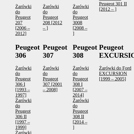
Peugeot 301 II
Żarówki
Żarówki
Żarówki
[2012 – ]
do
do
do
Peugeot
Peugeot
Peugeot
207
208 [2012
3008
[2006 –
– ]
[2008 –
2012]
]
Peugeot
Peugeot
Peugeot
Peugeot
306
307
308
EXCURSI
Żarówki
Żarówki
Żarówki
Żarówki do Ford
do
do
do
EXCURSION
Peugeot
Peugeot
Peugeot
[1999 – 2005]
306 I
307 [2001
308 I
[1993 –
– 2008]
[2007 –
1997]
2014]
Żarówki
Żarówki
do
do
Peugeot
Peugeot
306 II
308 II
[1997 –
[2014 –
1999]
]
Żarówki