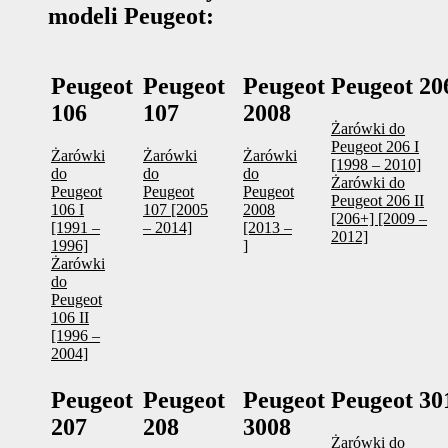
modeli Peugeot:
Peugeot
Peugeot
Peugeot
Peugeot 20
106
107
2008
Żarówki do
Peugeot 206 I
Żarówki
Żarówki
Żarówki
[1998 – 2010]
do
do
do
Żarówki do
Peugeot
Peugeot
Peugeot
Peugeot 206 II
106 I
107 [2005
2008
[206+] [2009 –
[1991 –
– 2014]
[2013 –
2012]
1996]
]
Żarówki
do
Peugeot
106 II
[1996 –
2004]
Peugeot
Peugeot
Peugeot
Peugeot 30
207
208
3008
Żarówki do