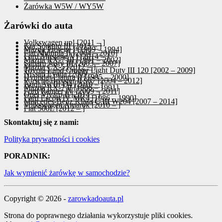
Żarówka W5W / WY5W
Żarówki do auta
Volkswagen up! [2011 – ]
Kia Sorento III [2015 – ]
Mazda Protege I [1989 – 1994]
Fiat Multipla II [2004 – 2010]
Ford Mustang VI [2014 – ]
Mazda RX-7 III [1991 – 2002]
Subaru Justy III [2003 – 2007]
Mazda CX-5 [2012 – ]
Toyota Land Cruiser Light Duty III 120 [2002 – 2009]
Nissan Evalia [2009 – ]
Hyundai Elantra II [1995 – 2000]
Porsche Boxster II 987 [2004 – 2012]
Audi A8 III D4 [2010 – ]
Mazda RX-7 II [1986 – 1991]
Ford Ranger IV [2009 – 2011]
Opel Vivaro II [2014 – ]
Ford Escort IV MK4 [1986 – 1990]
Mercedes-Benz Klasa C III W204 [2007 – 2014]
Volkswagen Amarok [2010 – ]
Fiat 500L [2012 – ]
Skontaktuj się z nami:
Polityka prywatności i cookies
PORADNIK:
Jak wymienić żarówkę w samochodzie?
Copyright © 2026 -
zarowkadoauta.pl
Strona do poprawnego działania wykorzystuje pliki cookies.