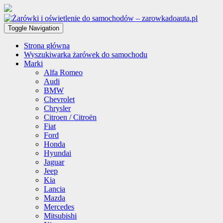
Toggle Navigation
Strona główna
Wyszukiwarka żarówek do samochodu
Marki
Alfa Romeo
Audi
BMW
Chevrolet
Chrysler
Citroen / Citroën
Fiat
Ford
Honda
Hyundai
Jaguar
Jeep
Kia
Lancia
Mazda
Mercedes
Mitsubishi