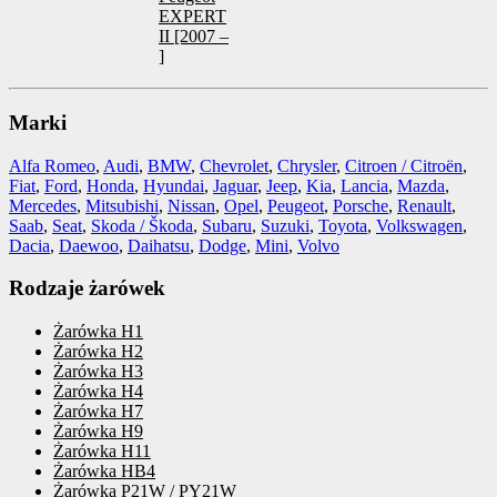
EXPERT
II [2007 –
]
Marki
Alfa Romeo
,
Audi
,
BMW
,
Chevrolet
,
Chrysler
,
Citroen / Citroën
,
Fiat
,
Ford
,
Honda
,
Hyundai
,
Jaguar
,
Jeep
,
Kia
,
Lancia
,
Mazda
,
Mercedes
,
Mitsubishi
,
Nissan
,
Opel
,
Peugeot
,
Porsche
,
Renault
,
Saab
,
Seat
,
Skoda / Škoda
,
Subaru
,
Suzuki
,
Toyota
,
Volkswagen
,
Dacia
,
Daewoo
,
Daihatsu
,
Dodge
,
Mini
,
Volvo
Rodzaje żarówek
Żarówka H1
Żarówka H2
Żarówka H3
Żarówka H4
Żarówka H7
Żarówka H9
Żarówka H11
Żarówka HB4
Żarówka P21W / PY21W