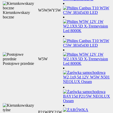
W5W|WY5W
Kierunkowskazy
boczne
W5W
Postojowe przednie
P21W|PY21W