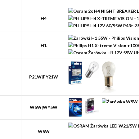
H4
H1
P21W|PY21W
W5W|WY5W
W5W