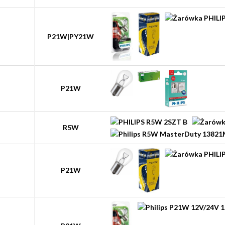
P21W|PY21W
P21W
R5W
P21W