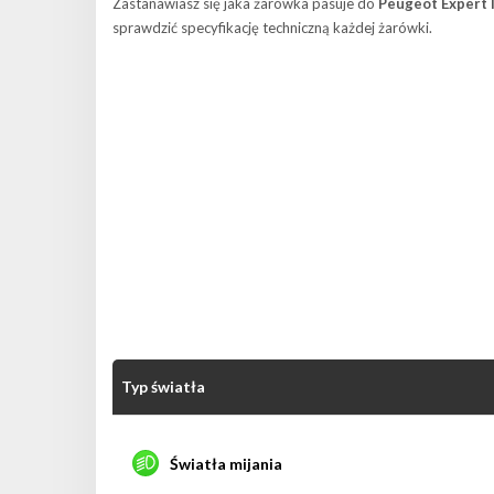
Zastanawiasz się jaka żarówka pasuje do
Peugeot Expert II
sprawdzić specyfikację techniczną każdej żarówki.
Typ światła
Światła mijania