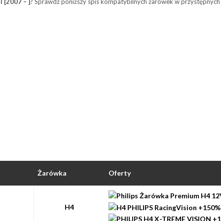
 [2007 – ]
? Sprawdź poniższy spis kompatybilnych żarówek w przystępnych 
Żarówka
Oferty
H4