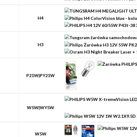
H4
H3
P21W|PY21W
W5W|WY5W
W5W