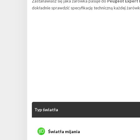
Zastanawiasz się jaka żarówka pasuje do
Peugeot Expert I
dokładnie sprawdzić specyfikację techniczną każdej żarówk
Typ światła
Światła mijania