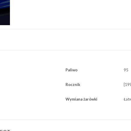
Paliwo
95
Rocznik
[19
Wymiana żarówki
Łat