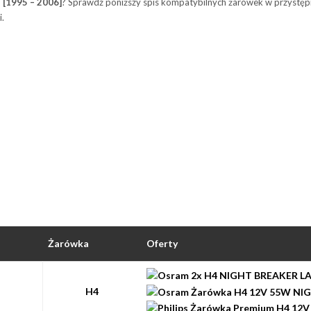
 [1995 – 2006]
? Sprawdź poniższy spis kompatybilnych żarówek w przystęp
i.
Żarówka
Oferty
H4