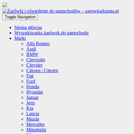
Toggle Navigation
Strona główna
Wyszukiwarka żarówek do samochodu
Marki
Alfa Romeo
Audi
BMW
Chevrolet
Chrysler
Citroen / Citroën
Fiat
Ford
Honda
Hyundai
Jaguar
Jeep
Kia
Lancia
Mazda
Mercedes
Mitsubishi