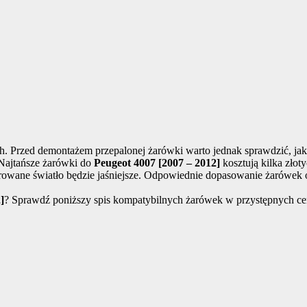
h. Przed demontażem przepalonej żarówki warto jednak sprawdzić, j
Najtańsze żarówki do
Peugeot 4007 [2007 – 2012]
kosztują kilka zło
owane światło będzie jaśniejsze. Odpowiednie dopasowanie żarówek o
]
? Sprawdź poniższy spis kompatybilnych żarówek w przystępnych ce