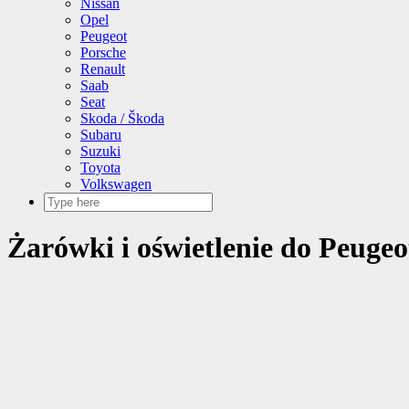
Nissan
Opel
Peugeot
Porsche
Renault
Saab
Seat
Skoda / Škoda
Subaru
Suzuki
Toyota
Volkswagen
Żarówki i oświetlenie do Peugeo