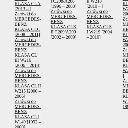
I C208/A208
II W218
KLASA CLA
KL
[1996 – 2003]
[2010 – ]
[2013 – ]
W2
Żarówki do
Żarówki do
Żarówki do
20
MERCEDES-
MERCEDES-
MERCEDES-
Ża
BENZ
BENZ
BENZ
M
KLASA CLK
KLASA CLS
KLASA CLC
B
II C209/A209
I W219 [2004
[2008 – 2011]
KL
[2002 – 2009]
– 2010]
Żarówki do
W2
MERCEDES-
20
BENZ
Ża
KLASA CL
M
III W216
B
[2006 – 2013]
KL
Żarówki do
W2
MERCEDES-
]
BENZ
Ża
KLASA CL II
M
W215 [2000 –
B
2006]
KL
Żarówki do
W1
MERCEDES-
19
BENZ
KLASA CL I
W140 [1992 –
2000]