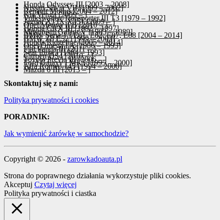
Honda Odyssey III [2003 – 2008]
Nissan Silvia VII [1999 – 2002]
Renault Modus [2004 – 2012]
Kia Venga [2009 – ]
Volkswagen Transporter III T3 [1979 – 1992]
Jaguar XJ IX X351 [2009 – ]
Opel Meriva II B [2010 – ]
Honda CRX III [1992 – 1997]
Mitsubishi Galant V [1983 – 1989]
BMW Seria 1 I E81, E82, E87, E88 [2004 – 2014]
BMW Z8 E52 [1999 – 2003]
Honda Ridgeline [2005 – 2014]
Opel Omega I A [1986 – 1993]
Fiat Panda III [2011 – ]
Seat Ibiza I [1984 – 1993]
Citroen DS4 [2010 – ]
Toyota Previa III [2006 – ]
Ford Galaxy I MK1 [1995 – 2000]
Alfa Romeo 145 [1994 – 2000]
Mazda 6 III [2013 – ]
Skontaktuj się z nami:
Polityka prywatności i cookies
PORADNIK:
Jak wymienić żarówkę w samochodzie?
Copyright © 2026 -
zarowkadoauta.pl
Strona do poprawnego działania wykorzystuje pliki cookies.
Akceptuj
Czytaj więcej
Polityka prywatności i ciastka