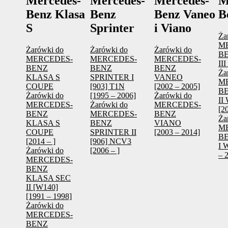
Mercedes-
Mercedes-
Mercedes-
M
Benz Klasa
Benz
Benz Vaneo
B
S
Sprinter
i Viano
Ża
M
Żarówki do
Żarówki do
Żarówki do
B
MERCEDES-
MERCEDES-
MERCEDES-
III
BENZ
BENZ
BENZ
Ża
KLASA S
SPRINTER I
VANEO
M
COUPE
[903] T1N
[2002 – 2005]
B
Żarówki do
[1995 – 2006]
Żarówki do
II
MERCEDES-
Żarówki do
MERCEDES-
[2
BENZ
MERCEDES-
BENZ
Ża
KLASA S
BENZ
VIANO
M
COUPE
SPRINTER II
[2003 – 2014]
B
[2014 – ]
[906] NCV3
I 
Żarówki do
[2006 – ]
– 
MERCEDES-
BENZ
KLASA SEC
II [W140]
[1991 – 1998]
Żarówki do
MERCEDES-
BENZ