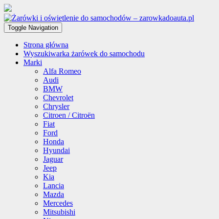
Toggle Navigation
Strona główna
Wyszukiwarka żarówek do samochodu
Marki
Alfa Romeo
Audi
BMW
Chevrolet
Chrysler
Citroen / Citroën
Fiat
Ford
Honda
Hyundai
Jaguar
Jeep
Kia
Lancia
Mazda
Mercedes
Mitsubishi