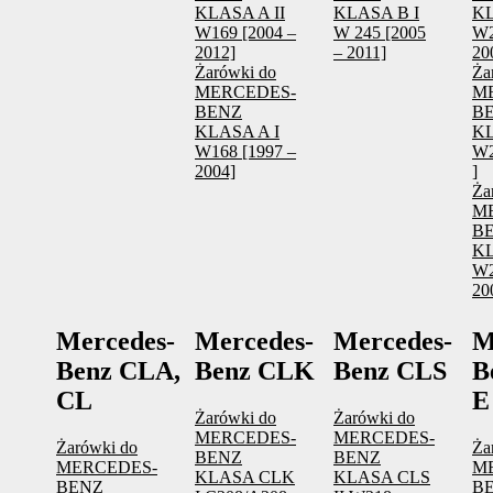
KLASA A II
KLASA B I
KL
W169 [2004 –
W 245 [2005
W2
2012]
– 2011]
20
Żarówki do
Ża
MERCEDES-
M
BENZ
B
KLASA A I
KL
W168 [1997 –
W2
2004]
]
Ża
M
B
KL
W2
20
Mercedes-
Mercedes-
Mercedes-
M
Benz CLA,
Benz CLK
Benz CLS
B
CL
E
Żarówki do
Żarówki do
MERCEDES-
MERCEDES-
Żarówki do
Ża
BENZ
BENZ
MERCEDES-
M
KLASA CLK
KLASA CLS
BENZ
B