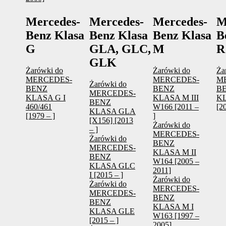
Mercedes-
Mercedes-
Mercedes-
M
Benz Klasa
Benz Klasa
Benz Klasa
B
G
GLA, GLC,
M
R
GLK
Żarówki do
Żarówki do
Ża
MERCEDES-
MERCEDES-
M
Żarówki do
BENZ
BENZ
B
MERCEDES-
KLASA G I
KLASA M III
K
BENZ
460/461
W166 [2011 –
[2
KLASA GLA
[1979 – ]
]
[X156] [2013
Żarówki do
– ]
MERCEDES-
Żarówki do
BENZ
MERCEDES-
KLASA M II
BENZ
W164 [2005 –
KLASA GLC
2011]
I [2015 – ]
Żarówki do
Żarówki do
MERCEDES-
MERCEDES-
BENZ
BENZ
KLASA M I
KLASA GLE
W163 [1997 –
[2015 – ]
2005]