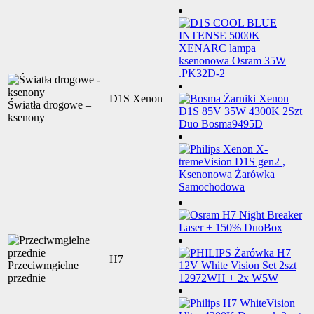
D1S Xenon
Światła drogowe –
ksenony
H7
Przeciwmgielne
przednie