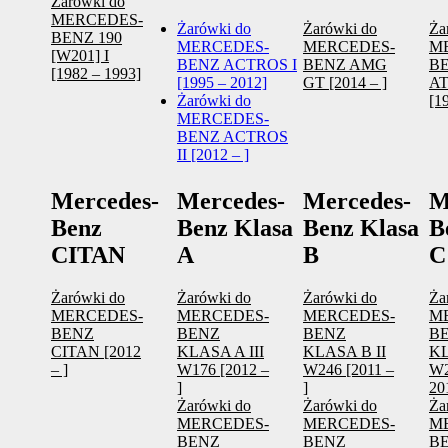
Żarówki do
MERCEDES-
Żarówki do
Żarówki do
Ża
BENZ 190
MERCEDES-
MERCEDES-
M
[W201] I
BENZ ACTROS I
BENZ AMG
B
[1982 – 1993]
[1995 – 2012]
GT [2014 – ]
A
Żarówki do
[1
MERCEDES-
BENZ ACTROS
II [2012 – ]
Mercedes-
Mercedes-
Mercedes-
M
Benz
Benz Klasa
Benz Klasa
B
CITAN
A
B
C
Żarówki do
Żarówki do
Żarówki do
Ża
MERCEDES-
MERCEDES-
MERCEDES-
M
BENZ
BENZ
BENZ
B
CITAN [2012
KLASA A III
KLASA B II
KL
– ]
W176 [2012 –
W246 [2011 –
W2
]
]
20
Żarówki do
Żarówki do
Ża
MERCEDES-
MERCEDES-
M
BENZ
BENZ
B