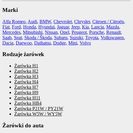
Marki
Alfa Romeo
,
Audi
,
BMW
,
Chevrolet
,
Chrysler
,
Citroen / Citroën
,
Fiat
,
Ford
,
Honda
,
Hyundai
,
Jaguar
,
Jeep
,
Kia
,
Lancia
,
Mazda
,
Mercedes
,
Mitsubishi
,
Nissan
,
Opel
,
Peugeot
,
Porsche
,
Renault
,
Saab
,
Seat
,
Skoda / Škoda
,
Subaru
,
Suzuki
,
Toyota
,
Volkswagen
,
Dacia
,
Daewoo
,
Daihatsu
,
Dodge
,
Mini
,
Volvo
Rodzaje żarówek
Żarówka H1
Żarówka H2
Żarówka H3
Żarówka H4
Żarówka H7
Żarówka H9
Żarówka H11
Żarówka HB4
Żarówka P21W / PY21W
Żarówka W5W / WY5W
Żarówki do auta