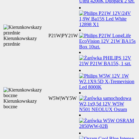
P21W|PY21W
Kierunkowskazy
przednie
W5W|WY5W
Kierunkowskazy
boczne