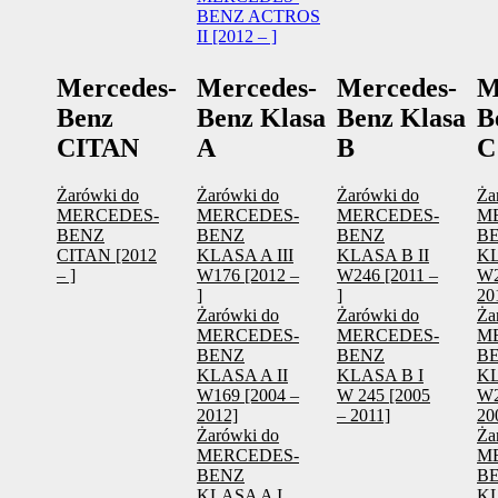
BENZ ACTROS
II [2012 – ]
Mercedes-
Mercedes-
Mercedes-
M
Benz
Benz Klasa
Benz Klasa
B
CITAN
A
B
C
Żarówki do
Żarówki do
Żarówki do
Ża
MERCEDES-
MERCEDES-
MERCEDES-
M
BENZ
BENZ
BENZ
B
CITAN [2012
KLASA A III
KLASA B II
KL
– ]
W176 [2012 –
W246 [2011 –
W2
]
]
20
Żarówki do
Żarówki do
Ża
MERCEDES-
MERCEDES-
M
BENZ
BENZ
B
KLASA A II
KLASA B I
KL
W169 [2004 –
W 245 [2005
W2
2012]
– 2011]
20
Żarówki do
Ża
MERCEDES-
M
BENZ
B
KLASA A I
KL