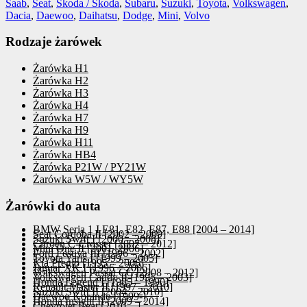
Saab
,
Seat
,
Skoda / Škoda
,
Subaru
,
Suzuki
,
Toyota
,
Volkswagen
,
Dacia
,
Daewoo
,
Daihatsu
,
Dodge
,
Mini
,
Volvo
Rodzaje żarówek
Żarówka H1
Żarówka H2
Żarówka H3
Żarówka H4
Żarówka H7
Żarówka H9
Żarówka H11
Żarówka HB4
Żarówka P21W / PY21W
Żarówka W5W / WY5W
Żarówki do auta
BMW Seria 1 I E81, E82, E87, E88 [2004 – 2014]
Seat Cordoba II [2002 – 2009]
Suzuki Swift I [2000 – 2008]
Citroen C-Crosser [2007 – 2012]
Mini One II [2001–2006]
Ford Festiva III [1996 – 2002]
Toyota Yaris I [1999 – 2005]
Kia Pregio [1995 – 2006]
Jaguar XK I [1996 – 2006]
Volkswagen Passat CC [2008 – 2012]
Volkswagen Caddy II [1995 – 2003]
Honda Legend I [1985 – 1990]
Renault Master II [1997 – 2010]
Suzuki Swift II [2004 – 2010]
Daewoo Korando [1999-]
Honda Insight II [2009 – 2014]
Chevrolet Beat [2010 – ]