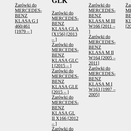
GLK
Żarówki do
Żarówki do
Ża
MERCEDES-
MERCEDES-
M
Żarówki do
BENZ
BENZ
B
MERCEDES-
KLASA G I
KLASA M III
K
BENZ
460/461
W166 [2011 –
[2
KLASA GLA
[1979 – ]
]
[X156] [2013
Żarówki do
– ]
MERCEDES-
Żarówki do
BENZ
MERCEDES-
KLASA M II
BENZ
W164 [2005 –
KLASA GLC
2011]
I [2015 – ]
Żarówki do
Żarówki do
MERCEDES-
MERCEDES-
BENZ
BENZ
KLASA M I
KLASA GLE
W163 [1997 –
[2015 – ]
2005]
Żarówki do
MERCEDES-
BENZ
KLASA GL
II X166 [2012
– ]
Żarówki do