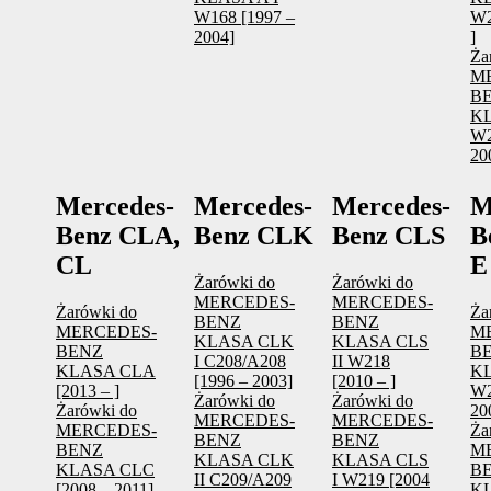
W168 [1997 –
W2
2004]
]
Ża
M
B
KL
W2
20
Mercedes-
Mercedes-
Mercedes-
M
Benz CLA,
Benz CLK
Benz CLS
B
CL
E
Żarówki do
Żarówki do
MERCEDES-
MERCEDES-
Żarówki do
Ża
BENZ
BENZ
MERCEDES-
M
KLASA CLK
KLASA CLS
BENZ
B
I C208/A208
II W218
KLASA CLA
KL
[1996 – 2003]
[2010 – ]
[2013 – ]
W2
Żarówki do
Żarówki do
Żarówki do
20
MERCEDES-
MERCEDES-
MERCEDES-
Ża
BENZ
BENZ
BENZ
M
KLASA CLK
KLASA CLS
KLASA CLC
B
II C209/A209
I W219 [2004
[2008 – 2011]
KL