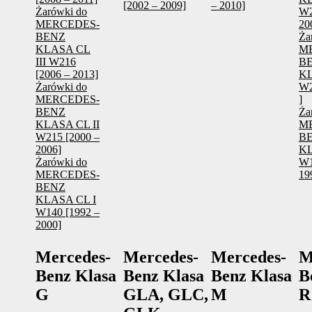
[2002 – 2009]
– 2010]
Żarówki do
W2
MERCEDES-
20
BENZ
Ża
KLASA CL
M
III W216
B
[2006 – 2013]
KL
Żarówki do
W2
MERCEDES-
]
BENZ
Ża
KLASA CL II
M
W215 [2000 –
B
2006]
KL
Żarówki do
W1
MERCEDES-
19
BENZ
KLASA CL I
W140 [1992 –
2000]
Mercedes-
Mercedes-
Mercedes-
M
Benz Klasa
Benz Klasa
Benz Klasa
B
G
GLA, GLC,
M
R