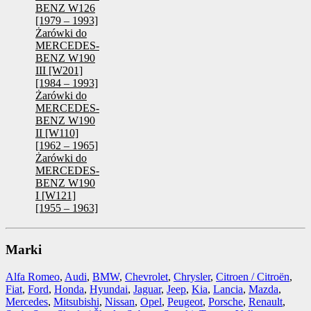
BENZ W126
[1979 – 1993]
Żarówki do
MERCEDES-
BENZ W190
III [W201]
[1984 – 1993]
Żarówki do
MERCEDES-
BENZ W190
II [W110]
[1962 – 1965]
Żarówki do
MERCEDES-
BENZ W190
I [W121]
[1955 – 1963]
Marki
Alfa Romeo
,
Audi
,
BMW
,
Chevrolet
,
Chrysler
,
Citroen / Citroën
,
Fiat
,
Ford
,
Honda
,
Hyundai
,
Jaguar
,
Jeep
,
Kia
,
Lancia
,
Mazda
,
Mercedes
,
Mitsubishi
,
Nissan
,
Opel
,
Peugeot
,
Porsche
,
Renault
,