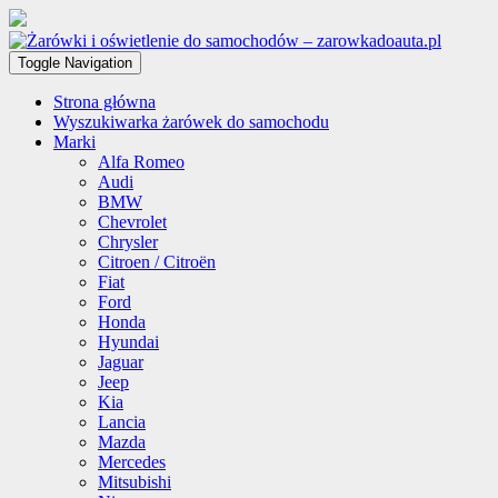
Toggle Navigation
Strona główna
Wyszukiwarka żarówek do samochodu
Marki
Alfa Romeo
Audi
BMW
Chevrolet
Chrysler
Citroen / Citroën
Fiat
Ford
Honda
Hyundai
Jaguar
Jeep
Kia
Lancia
Mazda
Mercedes
Mitsubishi