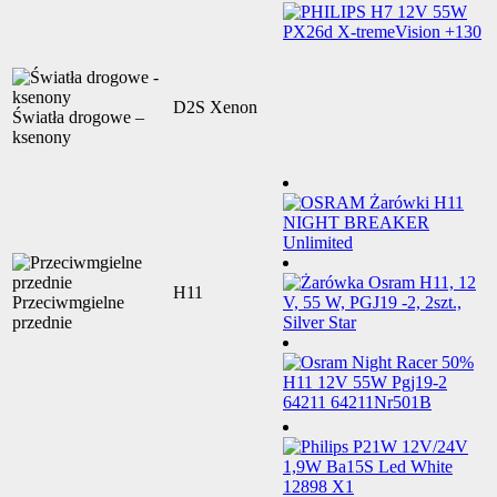
D2S Xenon
Światła drogowe –
ksenony
H11
Przeciwmgielne
przednie