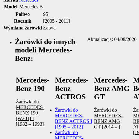
Model
Mercedes B
Paliwo
95
Rocznik
[2005 - 2011]
Wymiana żarówki
Łatwa
Aktualizacja: 04/08/2026
Żarówki do innych
modeli Mercedes-
Benz:
Mercedes-
Mercedes-
Mercedes-
M
Benz 190
Benz
Benz AMG
B
ACTROS
GT
A
Żarówki do
MERCEDES-
Żarówki do
Żarówki do
Ża
BENZ 190
MERCEDES-
MERCEDES-
M
[W201] I
BENZ ACTROS I
BENZ AMG
B
[1982 – 1993]
[1995 – 2012]
GT [2014 – ]
A
Żarówki do
[1
MERCEDES-