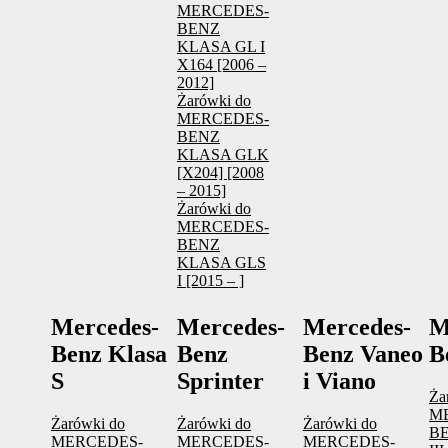
MERCEDES-
BENZ
KLASA GL I
X164 [2006 –
2012]
Żarówki do
MERCEDES-
BENZ
KLASA GLK
[X204] [2008
– 2015]
Żarówki do
MERCEDES-
BENZ
KLASA GLS
I [2015 – ]
Mercedes-
Mercedes-
Mercedes-
M
Benz Klasa
Benz
Benz Vaneo
B
S
Sprinter
i Viano
Ża
M
Żarówki do
Żarówki do
Żarówki do
B
MERCEDES-
MERCEDES-
MERCEDES-