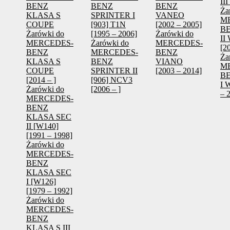
III
BENZ
BENZ
BENZ
Ża
KLASA S
SPRINTER I
VANEO
M
COUPE
[903] T1N
[2002 – 2005]
B
Żarówki do
[1995 – 2006]
Żarówki do
II
MERCEDES-
Żarówki do
MERCEDES-
[2
BENZ
MERCEDES-
BENZ
Ża
KLASA S
BENZ
VIANO
M
COUPE
SPRINTER II
[2003 – 2014]
B
[2014 – ]
[906] NCV3
I 
Żarówki do
[2006 – ]
– 
MERCEDES-
BENZ
KLASA SEC
II [W140]
[1991 – 1998]
Żarówki do
MERCEDES-
BENZ
KLASA SEC
I [W126]
[1979 – 1992]
Żarówki do
MERCEDES-
BENZ
KLASA S III