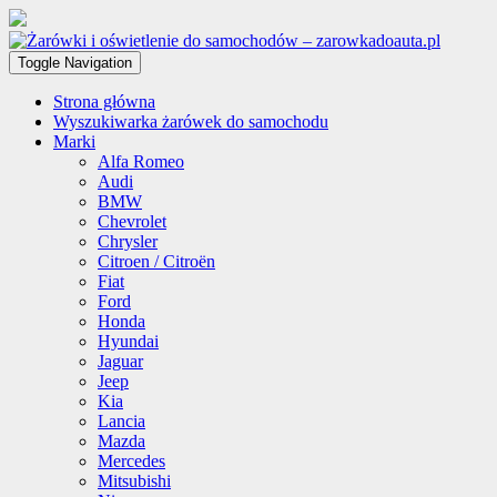
Toggle Navigation
Strona główna
Wyszukiwarka żarówek do samochodu
Marki
Alfa Romeo
Audi
BMW
Chevrolet
Chrysler
Citroen / Citroën
Fiat
Ford
Honda
Hyundai
Jaguar
Jeep
Kia
Lancia
Mazda
Mercedes
Mitsubishi