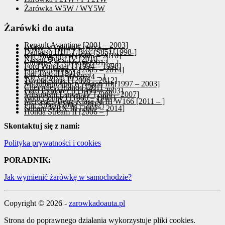
Żarówka W5W / WY5W
Żarówki do auta
Renault Avantime [2001 – 2003]
BMW X5 III F15 [2013 – ]
Daihatsu HIJET Box (S85) [1998-]
Kia Magentis II [2005 – 2010]
Nissan Quest IV [2010 – ]
Citroen C4 Aircross [2012 – ]
Ford Windstar I [1994 – 1998]
Ford Mustang V [2005 – 2014]
Fiat Tipo II [2016 – ]
Kia Carnival III [2014 – ]
Toyota Auris I [2006 – 2012]
Mitsubishi Space Wagon III [1997 – 2003]
Chevrolet Orlando [2011 – ]
Ford Explorer II [1994 – 2003]
Mitsubishi Lancer IV [2000 – 2007]
Audi Coupe I [1980 – 1987]
Mercedes-Benz Klasa M III W166 [2011 – ]
Fiat Albea [2002 – 2012]
Subaru WRX III [2007 – 2014]
Honda Stream II [2006 – ]
Skontaktuj się z nami:
Polityka prywatności i cookies
PORADNIK:
Jak wymienić żarówkę w samochodzie?
Copyright © 2026 -
zarowkadoauta.pl
Strona do poprawnego działania wykorzystuje pliki cookies.