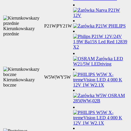
P21W|PY21W
Kierunkowskazy
przednie
W5W|WY5W
Kierunkowskazy
boczne