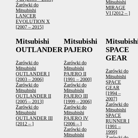
Mitsubishi
Żarówki do
MIRAGE
Mitsubishi
VI [2012 – ]
LANCER
EVOLUTION X
[2007 – 2015]
Mitsubishi
Mitsubishi
Mitsubish
OUTLANDER
PAJERO
SPACE
GEAR
Żarówki do
Żarówki do
Mitsubishi
Mitsubishi
Żarówki do
OUTLANDER I
PAJERO II
Mitsubishi
[2003 – 2006]
[1991 – 2000]
SPACE
Żarówki do
Żarówki do
GEAR
Mitsubishi
Mitsubishi
[1994 –
OUTLANDER II
PAJERO III
2007]
[2005 – 2013]
[1999 – 2006]
Żarówki do
Żarówki do
Żarówki do
Mitsubishi
Mitsubishi
Mitsubishi
SPACE
OUTLANDER III
PAJERO IV
RUNNER I
[2012 – ]
[2006 – ]
[1991 –
Żarówki do
1999]
Mitsubishi
Żarówki do