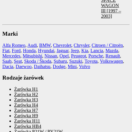
SPACE
WAGON
III [1997 –
2003]
Marki
Alfa Romeo
,
Audi
,
BMW
,
Chevrolet
,
Chrysler
,
Citroen / Citroën
,
Fiat
,
Ford
,
Honda
,
Hyundai
,
Jaguar
,
Jeep
,
Kia
,
Lancia
,
Mazda
,
Mercedes
,
Mitsubishi
,
Nissan
,
Opel
,
Peugeot
,
Porsche
,
Renault
,
Saab
,
Seat
,
Skoda / Škoda
,
Subaru
,
Suzuki
,
Toyota
,
Volkswagen
,
Dacia
,
Daewoo
,
Daihatsu
,
Dodge
,
Mini
,
Volvo
Rodzaje żarówek
Żarówka H1
Żarówka H2
Żarówka H3
Żarówka H4
Żarówka H7
Żarówka H9
Żarówka H11
Żarówka HB4
Żarówka P21W / PY21W