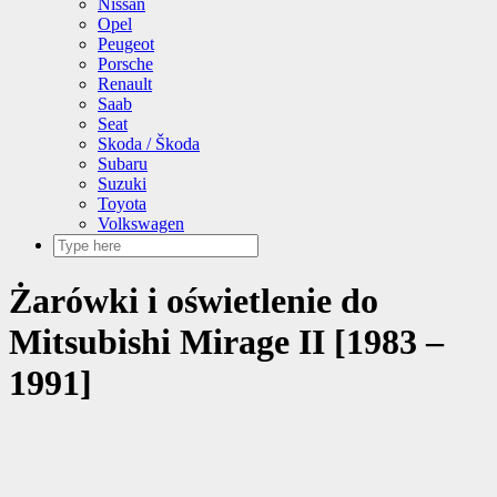
Nissan
Opel
Peugeot
Porsche
Renault
Saab
Seat
Skoda / Škoda
Subaru
Suzuki
Toyota
Volkswagen
Żarówki i oświetlenie do
Mitsubishi Mirage II [1983 –
1991]