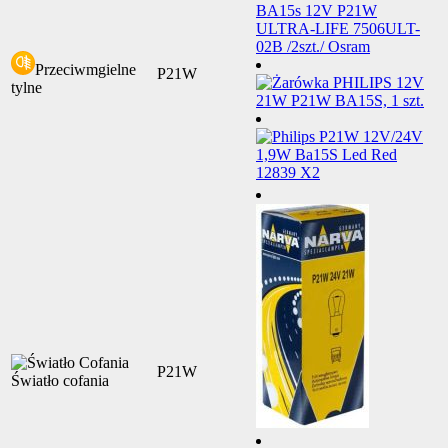
Przeciwmgielne
P21W
tylne
P21W
Światło cofania