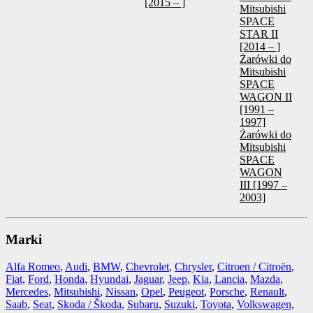
[2015 – ]
Mitsubishi
SPACE
STAR II
[2014 – ]
Żarówki do
Mitsubishi
SPACE
WAGON II
[1991 –
1997]
Żarówki do
Mitsubishi
SPACE
WAGON
III [1997 –
2003]
Marki
Alfa Romeo
,
Audi
,
BMW
,
Chevrolet
,
Chrysler
,
Citroen / Citroën
,
Fiat
,
Ford
,
Honda
,
Hyundai
,
Jaguar
,
Jeep
,
Kia
,
Lancia
,
Mazda
,
Mercedes
,
Mitsubishi
,
Nissan
,
Opel
,
Peugeot
,
Porsche
,
Renault
,
Saab
,
Seat
,
Skoda / Škoda
,
Subaru
,
Suzuki
,
Toyota
,
Volkswagen
,