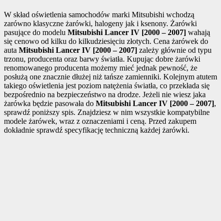
W skład oświetlenia samochodów marki Mitsubishi wchodzą
zarówno klasyczne żarówki, halogeny jak i ksenony. Żarówki
pasujące do modelu
Mitsubishi Lancer IV [2000 – 2007]
wahają
się cenowo od kilku do kilkudziesięciu złotych. Cena żarówek do
auta
Mitsubishi Lancer IV [2000 – 2007]
zależy głównie od typu
trzonu, producenta oraz barwy światła. Kupując dobre żarówki
renomowanego producenta możemy mieć jednak pewność, że
posłużą one znacznie dłużej niż tańsze zamienniki. Kolejnym atutem
takiego oświetlenia jest poziom natężenia światła, co przekłada się
bezpośrednio na bezpieczeństwo na drodze. Jeżeli nie wiesz jaka
żarówka będzie pasowała do
Mitsubishi Lancer IV [2000 – 2007]
,
sprawdź poniższy spis. Znajdziesz w nim wszystkie kompatybilne
modele żarówek, wraz z oznaczeniami i ceną. Przed zakupem
dokładnie sprawdź specyfikację techniczną każdej żarówki.