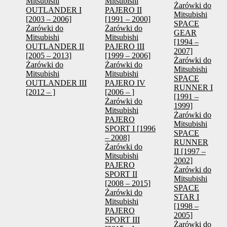
Mitsubishi
Mitsubishi
Żarówki do
OUTLANDER I
PAJERO II
Mitsubishi
[2003 – 2006]
[1991 – 2000]
SPACE
Żarówki do
Żarówki do
GEAR
Mitsubishi
Mitsubishi
[1994 –
OUTLANDER II
PAJERO III
2007]
[2005 – 2013]
[1999 – 2006]
Żarówki do
Żarówki do
Żarówki do
Mitsubishi
Mitsubishi
Mitsubishi
SPACE
OUTLANDER III
PAJERO IV
RUNNER I
[2012 – ]
[2006 – ]
[1991 –
Żarówki do
1999]
Mitsubishi
Żarówki do
PAJERO
Mitsubishi
SPORT I [1996
SPACE
– 2008]
RUNNER
Żarówki do
II [1997 –
Mitsubishi
2002]
PAJERO
Żarówki do
SPORT II
Mitsubishi
[2008 – 2015]
SPACE
Żarówki do
STAR I
Mitsubishi
[1998 –
PAJERO
2005]
SPORT III
Żarówki do