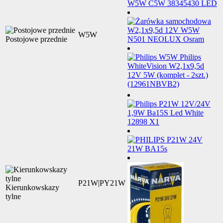
W5W
Postojowe przednie
P21W|PY21W
Kierunkowskazy
tylne