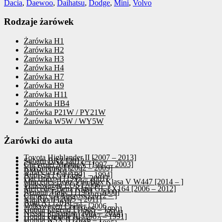
Dacia
,
Daewoo
,
Daihatsu
,
Dodge
,
Mini
,
Volvo
Rodzaje żarówek
Żarówka H1
Żarówka H2
Żarówka H3
Żarówka H4
Żarówka H7
Żarówka H9
Żarówka H11
Żarówka HB4
Żarówka P21W / PY21W
Żarówka W5W / WY5W
Żarówki do auta
Toyota Highlander II [2007 – 2013]
Subaru BRZ [2012 – ]
Chevrolet Malibu V [1997 – 2003]
Kia Sorento I [2002 – 2009]
BMW i3 [2013 – ]
Audi S4 I C4 [1991 – 1994]
Fiat Bravo I [1995 – 2001]
Mercedes-Benz Vito Box Klasa V W447 [2014 – ]
Volkswagen EOS [2006 – ]
Mercedes-Benz Klasa GL I X164 [2006 – 2012]
Renault Trafic I [1981 – 2000]
Citroen C4 Aircross [2012 – ]
Kia Rio II [2005 – 2011]
Audi A1 [2010 – ]
Volkswagen Crafter [2006 – ]
Honda Legend I [1985 – 1990]
Nissan Primastar [2001 – 2014]
Honda Prelude III [1987 – 1991]
Honda NSX II [2016 – ]