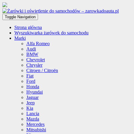
Toggle Navigation
Strona główna
Wyszukiwarka żarówek do samochodu
Marki
Alfa Romeo
Audi
BMW
Chevrolet
Chrysler
Citroen / Citroën
Fiat
Ford
Honda
Hyundai
Jaguar
Jeep
Kia
Lancia
Mazda
Mercedes
Mitsubishi