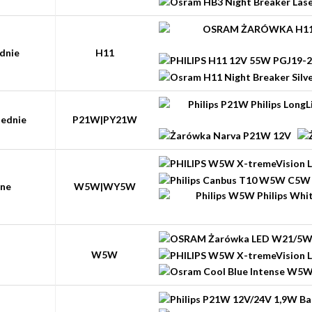
dnie
H11
zednie
P21W|PY21W
zne
W5W|WY5W
W5W