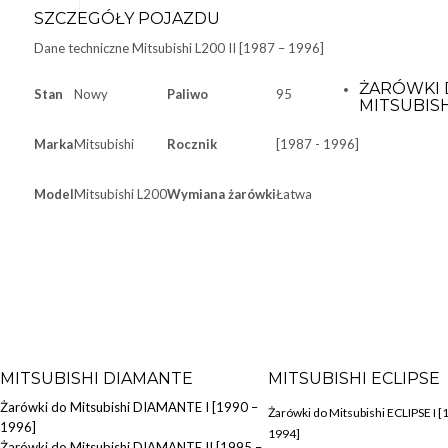
SZCZEGÓŁY POJAZDU
Dane techniczne
Mitsubishi L200 II [1987 – 1996]
ŻARÓWKI 
Stan
Nowy
Paliwo
95
MITSUBISH
Marka
Mitsubishi
Rocznik
[1987 - 1996]
Model
Mitsubishi L200
Wymiana żarówki
Łatwa
MITSUBISHI DIAMANTE
MITSUBISHI ECLIPSE
Żarówki do Mitsubishi DIAMANTE I [1990 –
Żarówki do Mitsubishi ECLIPSE I [
1996]
1994]
Żarówki do Mitsubishi DIAMANTE II [1995 –