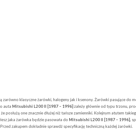
 zarówno klasyczne żarówki, halogeny jak i ksenony. Żarówki pasujące do 
do auta
Mitsubishi L200 II [1987 – 1996]
zależy głównie od typu trzonu, pr
osłużą one znacznie dłużej niż tańsze zamienniki. Kolejnym atutem takiego 
 wiesz jaka żarówka będzie pasowała do
Mitsubishi L200 II [1987 – 1996]
, s
 Przed zakupem dokładnie sprawdź specyfikację techniczną każdej żarówki.