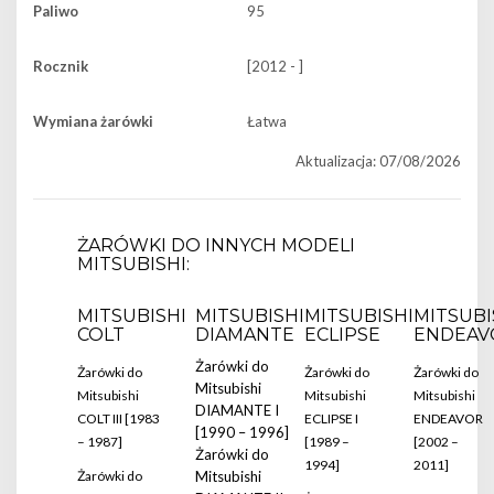
Paliwo
95
Rocznik
[2012 - ]
Wymiana żarówki
Łatwa
Aktualizacja: 07/08/2026
ŻARÓWKI DO INNYCH MODELI
MITSUBISHI:
MITSUBISHI
MITSUBISHI
MITSUBISHI
MITSUBI
COLT
DIAMANTE
ECLIPSE
ENDEAV
Żarówki do
Żarówki do
Żarówki do
Żarówki do
Mitsubishi
Mitsubishi
Mitsubishi
Mitsubishi
DIAMANTE I
COLT III [1983
ECLIPSE I
ENDEAVOR
[1990 – 1996]
– 1987]
[1989 –
[2002 –
Żarówki do
1994]
2011]
Żarówki do
Mitsubishi