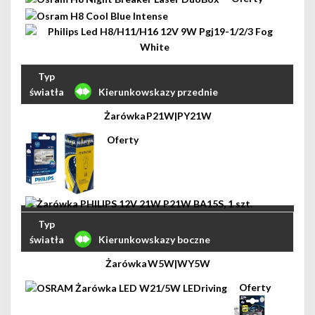
Kierunkowskazy przednie
P21W|PY21W
Kierunkowskazy boczne
W5W|WY5W