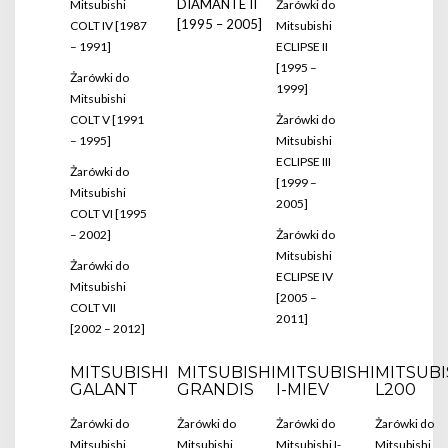
DIAMANTE II
Mitsubishi
Żarówki do
[1995 – 2005]
COLT IV [1987
Mitsubishi
– 1991]
ECLIPSE II
[1995 –
Żarówki do
1999]
Mitsubishi
COLT V [1991
Żarówki do
– 1995]
Mitsubishi
ECLIPSE III
Żarówki do
[1999 –
Mitsubishi
2005]
COLT VI [1995
– 2002]
Żarówki do
Mitsubishi
Żarówki do
ECLIPSE IV
Mitsubishi
[2005 –
COLT VII
2011]
[2002 – 2012]
MITSUBISHI
MITSUBISHI
MITSUBISHI
MITSUBI
GALANT
GRANDIS
I-MIEV
L200
Żarówki do
Żarówki do
Żarówki do
Żarówki do
Mitsubishi
Mitsubishi
Mitsubishi I-
Mitsubishi