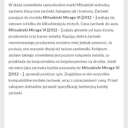
W skład oświetlenia samochodów marki Mitsubishi wchodzą
zarówno klasyczne żarówki, halogeny jak i ksenony. Żarówki
pasujące do modelu
Mitsubishi Mirage VI [2012 – ]
wahają się
cenowo od kilku do kilkudziesięciu złotych. Cena żarówek do auta
Mitsubishi Mirage VI [2012 – ]
zależy głównie od typu trzonu,
producenta oraz barwy światła. Kupując dobre żarówki
renomowanego producenta możemy mieć jednak pewność, że
posłużą one znacznie dłużej niż tańsze zamienniki. Kolejnym
atutem takiego oświetlenia jest poziom natężenia światła, co
przekłada się bezpośrednio na bezpieczeństwo na drodze. Jeżeli
nie wiesz jaka żarówka będzie pasowała do
Mitsubishi Mirage VI
[2012 – ]
, sprawdź poniższy spis. Znajdziesz w nim wszystkie
kompatybilne modele żarówek, wraz z oznaczeniami i ceną. Przed
zakupem dokładnie sprawdź specyfikację techniczną każdej
żarówki.