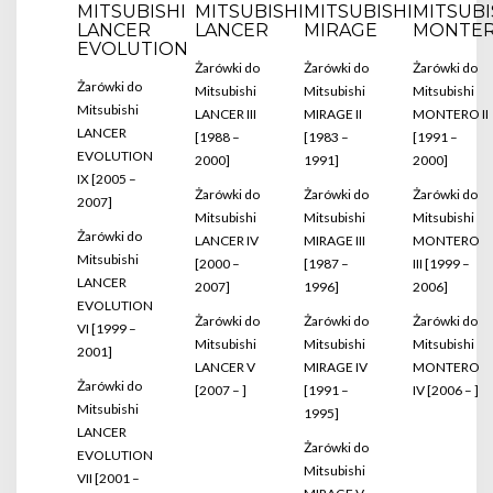
MITSUBISHI
MITSUBISHI
MITSUBISHI
MITSUBI
LANCER
LANCER
MIRAGE
MONTE
EVOLUTION
Żarówki do
Żarówki do
Żarówki do
Żarówki do
Mitsubishi
Mitsubishi
Mitsubishi
Mitsubishi
LANCER III
MIRAGE II
MONTERO II
LANCER
[1988 –
[1983 –
[1991 –
EVOLUTION
2000]
1991]
2000]
IX [2005 –
Żarówki do
Żarówki do
Żarówki do
2007]
Mitsubishi
Mitsubishi
Mitsubishi
Żarówki do
LANCER IV
MIRAGE III
MONTERO
Mitsubishi
[2000 –
[1987 –
III [1999 –
LANCER
2007]
1996]
2006]
EVOLUTION
Żarówki do
Żarówki do
Żarówki do
VI [1999 –
Mitsubishi
Mitsubishi
Mitsubishi
2001]
LANCER V
MIRAGE IV
MONTERO
Żarówki do
[2007 – ]
[1991 –
IV [2006 – ]
Mitsubishi
1995]
LANCER
Żarówki do
EVOLUTION
Mitsubishi
VII [2001 –