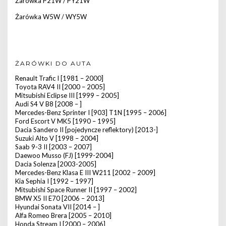
Żarówka P21W / PY21W
Żarówka W5W / WY5W
ŻARÓWKI DO AUTA
Renault Trafic I [1981 – 2000]
Toyota RAV4 II [2000 – 2005]
Mitsubishi Eclipse III [1999 – 2005]
Audi S4 V B8 [2008 – ]
Mercedes-Benz Sprinter I [903] T1N [1995 – 2006]
Ford Escort V MK5 [1990 – 1995]
Dacia Sandero II [pojedyncze reflektory) [2013-]
Suzuki Alto V [1998 – 2004]
Saab 9-3 II [2003 – 2007]
Daewoo Musso (FJ) [1999-2004]
Dacia Solenza [2003-2005]
Mercedes-Benz Klasa E III W211 [2002 – 2009]
Kia Sephia I [1992 – 1997]
Mitsubishi Space Runner II [1997 – 2002]
BMW X5 II E70 [2006 – 2013]
Hyundai Sonata VII [2014 – ]
Alfa Romeo Brera [2005 – 2010]
Honda Stream I [2000 – 2006]