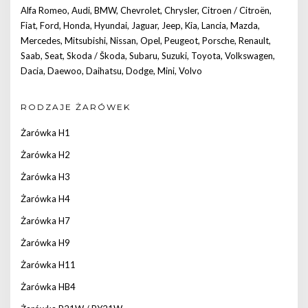
Alfa Romeo
,
Audi
,
BMW
,
Chevrolet
,
Chrysler
,
Citroen / Citroën
,
Fiat
,
Ford
,
Honda
,
Hyundai
,
Jaguar
,
Jeep
,
Kia
,
Lancia
,
Mazda
,
Mercedes
,
Mitsubishi
,
Nissan
,
Opel
,
Peugeot
,
Porsche
,
Renault
,
Saab
,
Seat
,
Skoda / Škoda
,
Subaru
,
Suzuki
,
Toyota
,
Volkswagen
,
Dacia
,
Daewoo
,
Daihatsu
,
Dodge
,
Mini
,
Volvo
RODZAJE ŻARÓWEK
Żarówka H1
Żarówka H2
Żarówka H3
Żarówka H4
Żarówka H7
Żarówka H9
Żarówka H11
Żarówka HB4