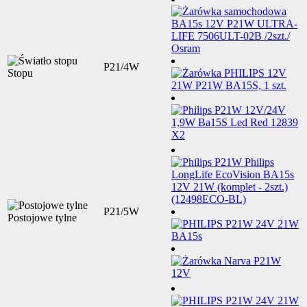
P21/4W
Stopu
P21/5W
Postojowe tylne