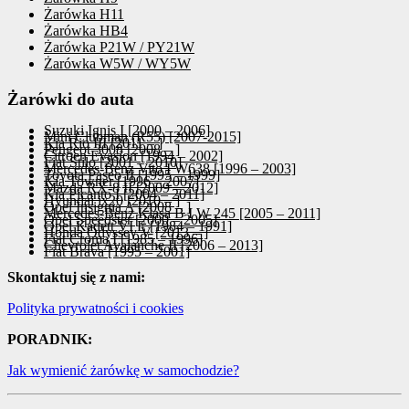
Żarówka H11
Żarówka HB4
Żarówka P21W / PY21W
Żarówka W5W / WY5W
Żarówki do auta
Suzuki Ignis I [2000 – 2006]
Mini Clubman (R55) [2007-2015]
Kia Rio III [2011 – ]
Peugeot 3008 [2008 – ]
Citroen Evasion [1994 – 2002]
Fiat Stilo [2001 – 2010]
Mercedes-Benz Vito I W638 [1996 – 2003]
Toyota Paseo II [1995 – 1999]
Kia Towner [1996 – 2007]
Mazda RX-8 II [2009 – 2012]
Kia Picanto I [2004 – 2011]
Hyundai ix20 [2010 – ]
Opel Insignia A [2008 – ]
Mercedes-Benz Klasa B I W 245 [2005 – 2011]
Opel Speedster [2000 – 2005]
Opel Kadett VI E [1984 – 1991]
Honda Odyssey V [2013 – ]
Fiat Croma I [1985 – 1996]
Chevrolet Avalanche II [2006 – 2013]
Fiat Brava [1995 – 2001]
Skontaktuj się z nami:
Polityka prywatności i cookies
PORADNIK:
Jak wymienić żarówkę w samochodzie?