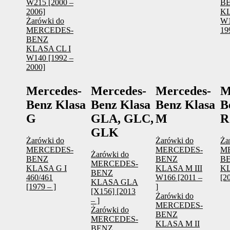
W215 [2000 –
B
2006]
KL
Żarówki do
W1
MERCEDES-
19
BENZ
KLASA CL I
W140 [1992 –
2000]
Mercedes-
Mercedes-
Mercedes-
M
Benz Klasa
Benz Klasa
Benz Klasa
B
G
GLA, GLC,
M
R
GLK
Żarówki do
Żarówki do
Ża
MERCEDES-
MERCEDES-
M
Żarówki do
BENZ
BENZ
B
MERCEDES-
KLASA G I
KLASA M III
K
BENZ
460/461
W166 [2011 –
[2
KLASA GLA
[1979 – ]
]
[X156] [2013
Żarówki do
– ]
MERCEDES-
Żarówki do
BENZ
MERCEDES-
KLASA M II
BENZ