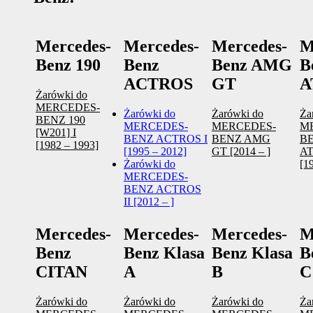
Mercedes-
Mercedes-
Mercedes-
M
Benz 190
Benz
Benz AMG
B
ACTROS
GT
A
Żarówki do
MERCEDES-
Żarówki do
Żarówki do
Ża
BENZ 190
MERCEDES-
MERCEDES-
M
[W201] I
BENZ ACTROS I
BENZ AMG
B
[1982 – 1993]
[1995 – 2012]
GT [2014 – ]
A
Żarówki do
[1
MERCEDES-
BENZ ACTROS
II [2012 – ]
Mercedes-
Mercedes-
Mercedes-
M
Benz
Benz Klasa
Benz Klasa
B
CITAN
A
B
C
Żarówki do
Żarówki do
Żarówki do
Ża