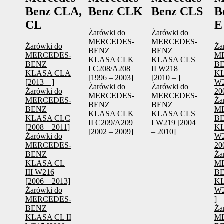
Benz CLA,
Benz CLK
Benz CLS
B
CL
E
Żarówki do
Żarówki do
MERCEDES-
MERCEDES-
Żarówki do
Ża
BENZ
BENZ
MERCEDES-
M
KLASA CLK
KLASA CLS
BENZ
B
I C208/A208
II W218
KLASA CLA
KL
[1996 – 2003]
[2010 – ]
[2013 – ]
W2
Żarówki do
Żarówki do
Żarówki do
20
MERCEDES-
MERCEDES-
MERCEDES-
Ża
BENZ
BENZ
BENZ
M
KLASA CLK
KLASA CLS
KLASA CLC
B
II C209/A209
I W219 [2004
[2008 – 2011]
KL
[2002 – 2009]
– 2010]
Żarówki do
W2
MERCEDES-
20
BENZ
Ża
KLASA CL
M
III W216
B
[2006 – 2013]
KL
Żarówki do
W2
MERCEDES-
]
BENZ
Ża
KLASA CL II
M