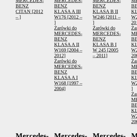
MERCEDES-
MERCEDES-
MERCEDES-
M
BENZ
BENZ
BENZ
B
CITAN [2012
KLASA A III
KLASA B II
KL
– ]
W176 [2012 –
W246 [2011 –
W2
]
]
20
Żarówki do
Żarówki do
Ża
MERCEDES-
MERCEDES-
M
BENZ
BENZ
B
KLASA A II
KLASA B I
KL
W169 [2004 –
W 245 [2005
W2
2012]
– 2011]
20
Żarówki do
Ża
MERCEDES-
M
BENZ
B
KLASA A I
KL
W168 [1997 –
W2
2004]
]
Ża
M
B
KL
W2
20
Mercedes-
Mercedes-
Mercedes-
M