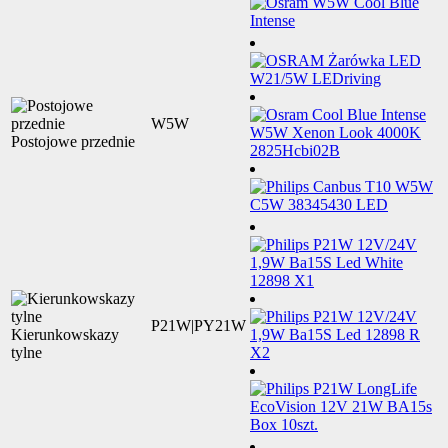
W5W
Postojowe przednie
P21W|PY21W
Kierunkowskazy
tylne