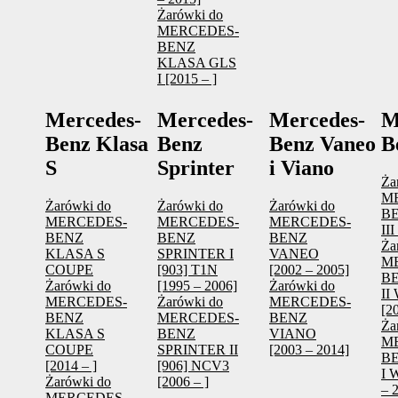
Żarówki do
MERCEDES-
BENZ
KLASA GLS
I [2015 – ]
Mercedes-
Mercedes-
Mercedes-
M
Benz Klasa
Benz
Benz Vaneo
B
S
Sprinter
i Viano
Ża
M
Żarówki do
Żarówki do
Żarówki do
B
MERCEDES-
MERCEDES-
MERCEDES-
III
BENZ
BENZ
BENZ
Ża
KLASA S
SPRINTER I
VANEO
M
COUPE
[903] T1N
[2002 – 2005]
B
Żarówki do
[1995 – 2006]
Żarówki do
II
MERCEDES-
Żarówki do
MERCEDES-
[2
BENZ
MERCEDES-
BENZ
Ża
KLASA S
BENZ
VIANO
M
COUPE
SPRINTER II
[2003 – 2014]
B
[2014 – ]
[906] NCV3
I 
Żarówki do
[2006 – ]
– 
MERCEDES-