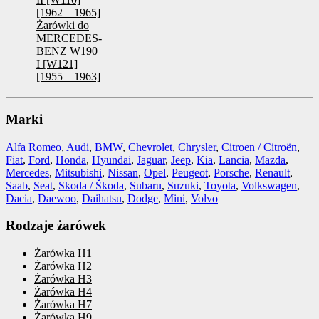
[1962 – 1965]
Żarówki do
MERCEDES-
BENZ W190
I [W121]
[1955 – 1963]
Marki
Alfa Romeo
,
Audi
,
BMW
,
Chevrolet
,
Chrysler
,
Citroen / Citroën
,
Fiat
,
Ford
,
Honda
,
Hyundai
,
Jaguar
,
Jeep
,
Kia
,
Lancia
,
Mazda
,
Mercedes
,
Mitsubishi
,
Nissan
,
Opel
,
Peugeot
,
Porsche
,
Renault
,
Saab
,
Seat
,
Skoda / Škoda
,
Subaru
,
Suzuki
,
Toyota
,
Volkswagen
,
Dacia
,
Daewoo
,
Daihatsu
,
Dodge
,
Mini
,
Volvo
Rodzaje żarówek
Żarówka H1
Żarówka H2
Żarówka H3
Żarówka H4
Żarówka H7
Żarówka H9