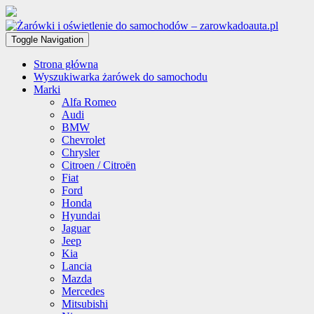
Toggle Navigation
Strona główna
Wyszukiwarka żarówek do samochodu
Marki
Alfa Romeo
Audi
BMW
Chevrolet
Chrysler
Citroen / Citroën
Fiat
Ford
Honda
Hyundai
Jaguar
Jeep
Kia
Lancia
Mazda
Mercedes
Mitsubishi