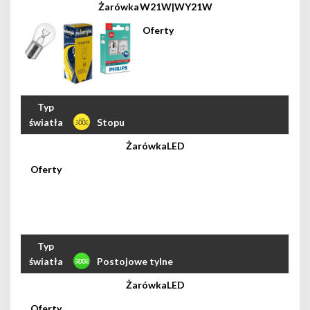
W21W|WY21W
Stopu
LED
Postojowe tylne
LED