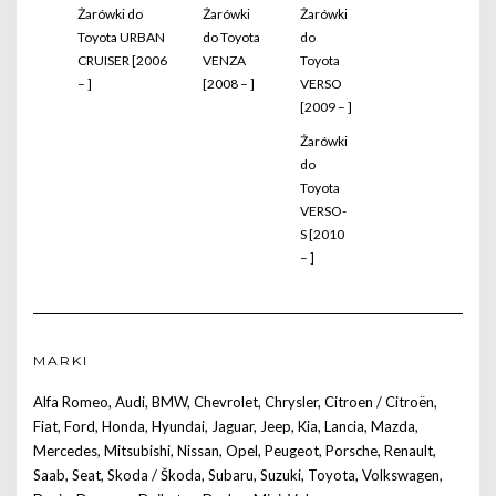
Żarówki do
Żarówki
Żarówki
Toyota URBAN
do Toyota
do
CRUISER [2006
VENZA
Toyota
– ]
[2008 – ]
VERSO
[2009 – ]
Żarówki
do
Toyota
VERSO-
S [2010
– ]
MARKI
Alfa Romeo
,
Audi
,
BMW
,
Chevrolet
,
Chrysler
,
Citroen / Citroën
,
Fiat
,
Ford
,
Honda
,
Hyundai
,
Jaguar
,
Jeep
,
Kia
,
Lancia
,
Mazda
,
Mercedes
,
Mitsubishi
,
Nissan
,
Opel
,
Peugeot
,
Porsche
,
Renault
,
Saab
,
Seat
,
Skoda / Škoda
,
Subaru
,
Suzuki
,
Toyota
,
Volkswagen
,