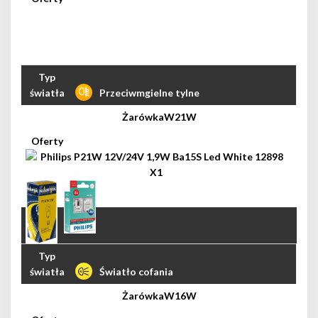
Przeciwmgielne tylne
W21W
Światło cofania
W16W