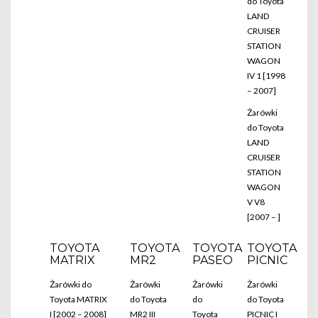
do Toyota
LAND
CRUISER
STATION
WAGON
IV 1 [1998
– 2007]
Żarówki
do Toyota
LAND
CRUISER
STATION
WAGON
V V8
[2007 – ]
TOYOTA
TOYOTA
TOYOTA
TOYOTA
MATRIX
MR2
PASEO
PICNIC
Żarówki do
Żarówki
Żarówki
Żarówki
Toyota MATRIX
do Toyota
do
do Toyota
I [2002 – 2008]
MR2 III
Toyota
PICNIC I