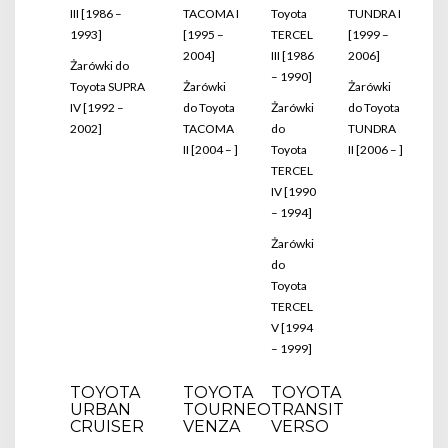
III [1986 –
TACOMA I
Toyota
TUNDRA I
1993]
[1995 –
TERCEL
[1999 –
2004]
III [1986
2006]
Żarówki do
– 1990]
Toyota SUPRA
Żarówki
Żarówki
IV [1992 –
do Toyota
Żarówki
do Toyota
2002]
TACOMA
do
TUNDRA
II [2004 – ]
Toyota
II [2006 – ]
TERCEL
IV [1990
– 1994]
Żarówki
do
Toyota
TERCEL
V [1994
– 1999]
TOYOTA
TOYOTA
TOYOTA
URBAN
TOURNEO
TRANSIT
CRUISER
VENZA
VERSO