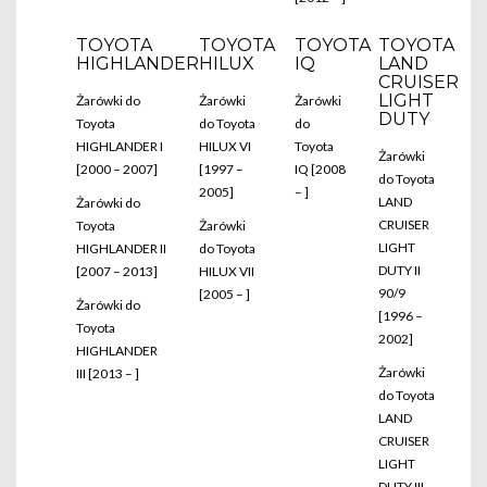
TOYOTA
TOYOTA
TOYOTA
TOYOTA
HIGHLANDER
HILUX
IQ
LAND
CRUISER
LIGHT
Żarówki do
Żarówki
Żarówki
DUTY
Toyota
do Toyota
do
HIGHLANDER I
HILUX VI
Toyota
Żarówki
[2000 – 2007]
[1997 –
IQ [2008
do Toyota
2005]
– ]
LAND
Żarówki do
CRUISER
Toyota
Żarówki
LIGHT
HIGHLANDER II
do Toyota
DUTY II
[2007 – 2013]
HILUX VII
90/9
[2005 – ]
Żarówki do
[1996 –
Toyota
2002]
HIGHLANDER
Żarówki
III [2013 – ]
do Toyota
LAND
CRUISER
LIGHT
DUTY III