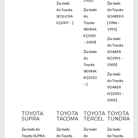
2002]
Żarówki
Żarówki
do Toyota
Żarówki
do Toyota
SEQUOIA
do
SOARER II
II [2007 – ]
Toyota
[1986 –
SIENNA
1991]
II [2003
Żarówki
– 2009]
do Toyota
Żarówki
SOARER
do
III [1991 –
Toyota
2000]
SIENNA
Żarówki
III [2010
do Toyota
– ]
SOARER
IV [2001 –
2005]
TOYOTA
TOYOTA
TOYOTA
TOYOTA
SUPRA
TACOMA
TERCEL
TUNDRA
Żarówki do
Żarówki
Żarówki
Żarówki
Toyota SUPRA
do Toyota
do
do Toyota