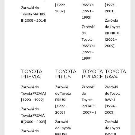
[1999 –
PASEO I
[1995 –
Żarówki do
2007]
[1991 –
2001]
Toyota MATRIX
1995]
II [2008 – 2014]
Żarówki
Żarówki
do Toyota
do
PICNIC II
Toyota
[2001 –
PASEO II
2009]
[1995 –
1999]
TOYOTA
TOYOTA
TOYOTA
TOYOTA
PREVIA
PRIUS
PROACE
RAV4
Żarówki do
Żarówki
Żarówki
Żarówki
Toyota PREVIA I
do Toyota
do
do Toyota
[1990 – 1999]
PRIUS I
Toyota
RAV4 I
[1997 –
PROACE
[1994 –
Żarówki do
2003]
[2007 – ]
2003]
Toyota PREVIA
II [2000 – 2005]
Żarówki
Żarówki
do Toyota
do Toyota
Żarówki do
PRIUS II
RAV4 II