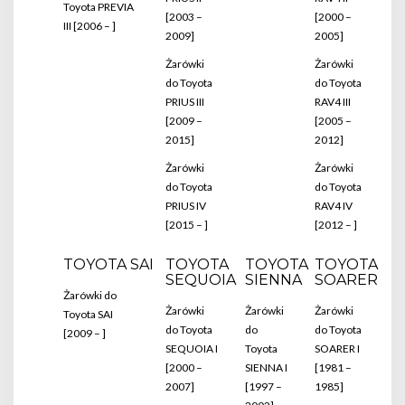
Toyota PREVIA
[2003 –
[2000 –
III [2006 – ]
2009]
2005]
Żarówki
Żarówki
do Toyota
do Toyota
PRIUS III
RAV4 III
[2009 –
[2005 –
2015]
2012]
Żarówki
Żarówki
do Toyota
do Toyota
PRIUS IV
RAV4 IV
[2015 – ]
[2012 – ]
TOYOTA SAI
TOYOTA
TOYOTA
TOYOTA
SEQUOIA
SIENNA
SOARER
Żarówki do
Żarówki
Żarówki
Żarówki
Toyota SAI
do Toyota
do
do Toyota
[2009 – ]
SEQUOIA I
Toyota
SOARER I
[2000 –
SIENNA I
[1981 –
2007]
[1997 –
1985]