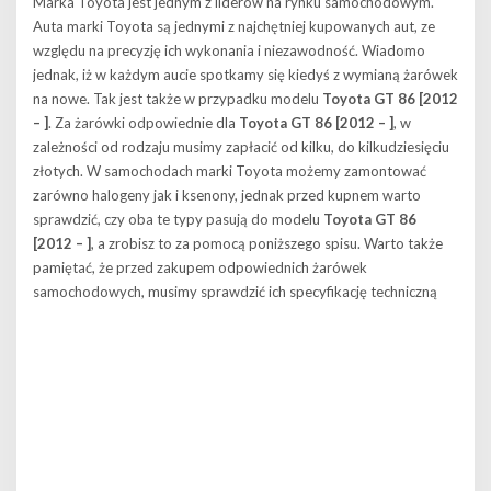
Marka Toyota jest jednym z liderów na rynku samochodowym.
Auta marki Toyota są jednymi z najchętniej kupowanych aut, ze
względu na precyzję ich wykonania i niezawodność. Wiadomo
jednak, iż w każdym aucie spotkamy się kiedyś z wymianą żarówek
na nowe. Tak jest także w przypadku modelu
Toyota GT 86 [2012
– ]
. Za żarówki odpowiednie dla
Toyota GT 86 [2012 – ]
, w
zależności od rodzaju musimy zapłacić od kilku, do kilkudziesięciu
złotych. W samochodach marki Toyota możemy zamontować
zarówno halogeny jak i ksenony, jednak przed kupnem warto
sprawdzić, czy oba te typy pasują do modelu
Toyota GT 86
[2012 – ]
, a zrobisz to za pomocą poniższego spisu. Warto także
pamiętać, że przed zakupem odpowiednich żarówek
samochodowych, musimy sprawdzić ich specyfikację techniczną