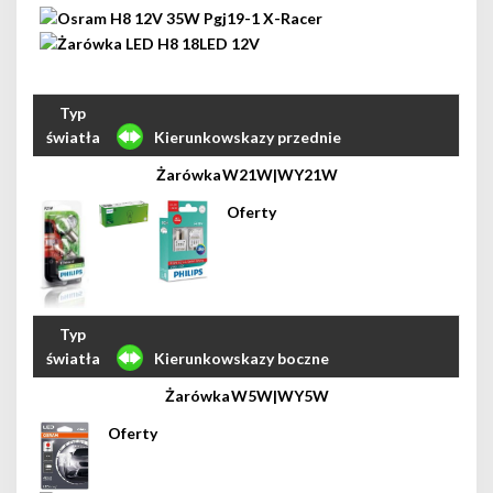
Kierunkowskazy przednie
W21W|WY21W
Kierunkowskazy boczne
W5W|WY5W