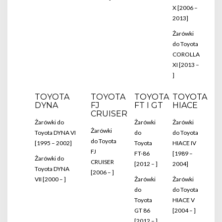
X [2006 –
2013]
Żarówki
do Toyota
COROLLA
XI [2013 –
]
TOYOTA
TOYOTA
TOYOTA
TOYOTA
DYNA
FJ
FT I GT
HIACE
CRUISER
Żarówki do
Żarówki
Żarówki
Żarówki
Toyota DYNA VI
do
do Toyota
do Toyota
[1995 – 2002]
Toyota
HIACE IV
FJ
FT-86
[1989 –
Żarówki do
CRUISER
[2012 – ]
2004]
Toyota DYNA
[2006 – ]
VII [2000 – ]
Żarówki
Żarówki
do
do Toyota
Toyota
HIACE V
GT 86
[2004 – ]
[2012 – ]