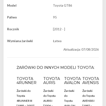
Model
Toyota GT86
Paliwo
95
Rocznik
[2012 - ]
Wymiana żarówki
Łatwa
Aktualizacja: 07/08/2026
ŻARÓWKI DO INNYCH MODELI TOYOTA:
TOYOTA
TOYOTA
TOYOTA
TOYOTA
4RUNNER
AURIS
AVALON
AVENSIS
Żarówki do
Żarówki
Żarówki
Żarówki
Toyota
do Toyota
do
do Toyota
4RUNNER III
AURIS I
Toyota
AVENSIS I
[1995 – 2002]
[2006 –
AVALON
[1997 –