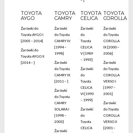
– ]
TOYOTA
TOYOTA
TOYOTA
TOYOTA
AYGO
CAMRY
CELICA
COROLLA
Żarówki do
Żarówki
Żarówki
Żarówki
Toyota AYGO I
do Toyota
do
do Toyota
[2005 – 2014]
CAMRY IV
Toyota
COROLLA
[1994 –
CELICA
IX [2000 –
Żarówki do
1998]
V [1989
2006]
Toyota AYGO II
– 1993]
[2014 – ]
Żarówki
Żarówki
do Toyota
Żarówki
do Toyota
CAMRY IX
do
COROLLA
[2011 – ]
Toyota
VERSO I
CELICA
[1997 –
Żarówki
VI [1993
2001]
do Toyota
– 1999]
CAMRY
Żarówki
SOLARA I
Żarówki
do Toyota
[1998 –
do
COROLLA
2003]
Toyota
VERSO II
CELICA
[2001 –
Żarówki