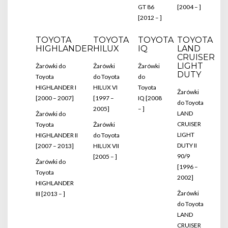
GT 86
[2004 – ]
[2012 – ]
TOYOTA
TOYOTA
TOYOTA
TOYOTA
HIGHLANDER
HILUX
IQ
LAND
CRUISER
LIGHT
Żarówki do
Żarówki
Żarówki
DUTY
Toyota
do Toyota
do
HIGHLANDER I
HILUX VI
Toyota
Żarówki
[2000 – 2007]
[1997 –
IQ [2008
do Toyota
2005]
– ]
LAND
Żarówki do
CRUISER
Toyota
Żarówki
LIGHT
HIGHLANDER II
do Toyota
DUTY II
[2007 – 2013]
HILUX VII
90/9
[2005 – ]
Żarówki do
[1996 –
Toyota
2002]
HIGHLANDER
Żarówki
III [2013 – ]
do Toyota
LAND
CRUISER