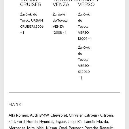
CRUISER
VENZA
VERSO
Żarówki do
Żarówki
Żarówki
Toyota URBAN
do Toyota
do
CRUISER [2006
VENZA
Toyota
– ]
[2008 – ]
VERSO
[2009 – ]
Żarówki
do
Toyota
VERSO-
S [2010
– ]
MARKI
Alfa Romeo
,
Audi
,
BMW
,
Chevrolet
,
Chrysler
,
Citroen / Citroën
,
Fiat
,
Ford
,
Honda
,
Hyundai
,
Jaguar
,
Jeep
,
Kia
,
Lancia
,
Mazda
,
Mercedes
,
Mitsubishi
,
Nissan
,
Opel
,
Peugeot
,
Porsche
,
Renault
,