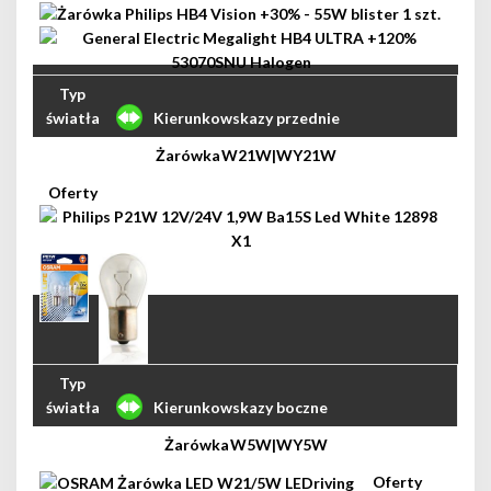
Kierunkowskazy przednie
W21W|WY21W
Kierunkowskazy boczne
W5W|WY5W