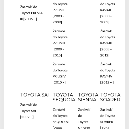
do Toyota
do Toyota
Żarówki do
PRIUS II
RAV4 II
Toyota PREVIA
[2003 –
[2000 –
III [2006 – ]
2009]
2005]
Żarówki
Żarówki
do Toyota
do Toyota
PRIUS III
RAV4 III
[2009 –
[2005 –
2015]
2012]
Żarówki
Żarówki
do Toyota
do Toyota
PRIUS IV
RAV4 IV
[2015 – ]
[2012 – ]
TOYOTA SAI
TOYOTA
TOYOTA
TOYOTA
SEQUOIA
SIENNA
SOARER
Żarówki do
Żarówki
Żarówki
Żarówki
Toyota SAI
do Toyota
do
do Toyota
[2009 – ]
SEQUOIA I
Toyota
SOARER I
[2000 –
SIENNA I
[1981 –