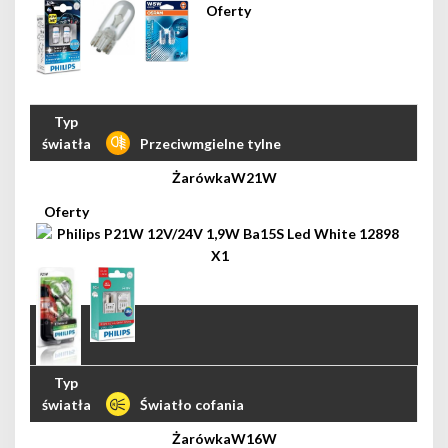
Przeciwmgielne tylne
W21W
Światło cofania
W16W