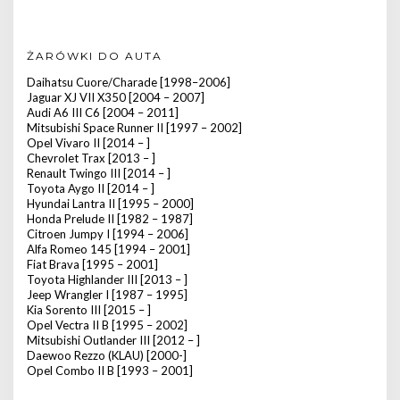
ŻARÓWKI DO AUTA
Daihatsu Cuore/Charade [1998–2006]
Jaguar XJ VII X350 [2004 – 2007]
Audi A6 III C6 [2004 – 2011]
Mitsubishi Space Runner II [1997 – 2002]
Opel Vivaro II [2014 – ]
Chevrolet Trax [2013 – ]
Renault Twingo III [2014 – ]
Toyota Aygo II [2014 – ]
Hyundai Lantra II [1995 – 2000]
Honda Prelude II [1982 – 1987]
Citroen Jumpy I [1994 – 2006]
Alfa Romeo 145 [1994 – 2001]
Fiat Brava [1995 – 2001]
Toyota Highlander III [2013 – ]
Jeep Wrangler I [1987 – 1995]
Kia Sorento III [2015 – ]
Opel Vectra II B [1995 – 2002]
Mitsubishi Outlander III [2012 – ]
Daewoo Rezzo (KLAU) [2000-]
Opel Combo II B [1993 – 2001]