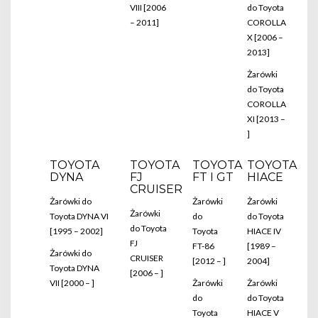
VIII [2006
do Toyota
– 2011]
COROLLA
X [2006 –
2013]
Żarówki
do Toyota
COROLLA
XI [2013 –
]
TOYOTA
TOYOTA
TOYOTA
TOYOTA
DYNA
FJ
FT I GT
HIACE
CRUISER
Żarówki do
Żarówki
Żarówki
Żarówki
Toyota DYNA VI
do
do Toyota
do Toyota
[1995 – 2002]
Toyota
HIACE IV
FJ
FT-86
[1989 –
Żarówki do
CRUISER
[2012 – ]
2004]
Toyota DYNA
[2006 – ]
VII [2000 – ]
Żarówki
Żarówki
do
do Toyota
Toyota
HIACE V