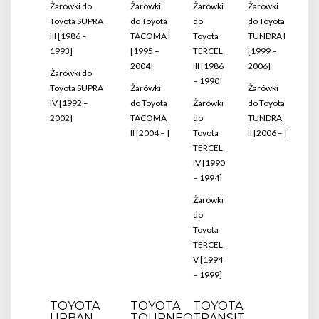
Żarówki do
Żarówki
Żarówki
Żarówki
Toyota SUPRA
do Toyota
do
do Toyota
III [1986 –
TACOMA I
Toyota
TUNDRA I
1993]
[1995 –
TERCEL
[1999 –
2004]
III [1986
2006]
Żarówki do
– 1990]
Toyota SUPRA
Żarówki
Żarówki
IV [1992 –
do Toyota
Żarówki
do Toyota
2002]
TACOMA
do
TUNDRA
II [2004 – ]
Toyota
II [2006 – ]
TERCEL
IV [1990
– 1994]
Żarówki
do
Toyota
TERCEL
V [1994
– 1999]
TOYOTA
TOYOTA
TOYOTA
URBAN
TOURNEO
TRANSIT