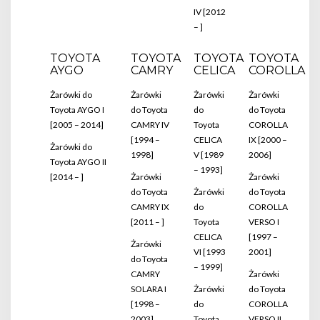
IV [2012
– ]
TOYOTA
TOYOTA
TOYOTA
TOYOTA
AYGO
CAMRY
CELICA
COROLLA
Żarówki do
Żarówki
Żarówki
Żarówki
Toyota AYGO I
do Toyota
do
do Toyota
[2005 – 2014]
CAMRY IV
Toyota
COROLLA
[1994 –
CELICA
IX [2000 –
Żarówki do
1998]
V [1989
2006]
Toyota AYGO II
– 1993]
[2014 – ]
Żarówki
Żarówki
do Toyota
Żarówki
do Toyota
CAMRY IX
do
COROLLA
[2011 – ]
Toyota
VERSO I
CELICA
[1997 –
Żarówki
VI [1993
2001]
do Toyota
– 1999]
CAMRY
Żarówki
SOLARA I
Żarówki
do Toyota
[1998 –
do
COROLLA
2003]
Toyota
VERSO II