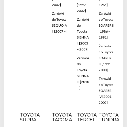
2007]
[1997 –
1985]
2002]
Żarówki
Żarówki
do Toyota
Żarówki
do Toyota
SEQUOIA
do
SOARER II
II [2007 – ]
Toyota
[1986 –
SIENNA
1991]
II [2003
Żarówki
– 2009]
do Toyota
Żarówki
SOARER
do
III [1991 –
Toyota
2000]
SIENNA
Żarówki
III [2010
do Toyota
– ]
SOARER
IV [2001 –
2005]
TOYOTA
TOYOTA
TOYOTA
TOYOTA
SUPRA
TACOMA
TERCEL
TUNDRA