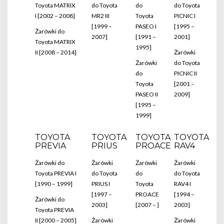
Toyota MATRIX
do Toyota
do
do Toyota
I [2002 – 2008]
MR2 III
Toyota
PICNIC I
[1999 –
PASEO I
[1995 –
Żarówki do
2007]
[1991 –
2001]
Toyota MATRIX
1995]
II [2008 – 2014]
Żarówki
Żarówki
do Toyota
do
PICNIC II
Toyota
[2001 –
PASEO II
2009]
[1995 –
1999]
TOYOTA
TOYOTA
TOYOTA
TOYOTA
PREVIA
PRIUS
PROACE
RAV4
Żarówki do
Żarówki
Żarówki
Żarówki
Toyota PREVIA I
do Toyota
do
do Toyota
[1990 – 1999]
PRIUS I
Toyota
RAV4 I
[1997 –
PROACE
[1994 –
Żarówki do
2003]
[2007 – ]
2003]
Toyota PREVIA
II [2000 – 2005]
Żarówki
Żarówki