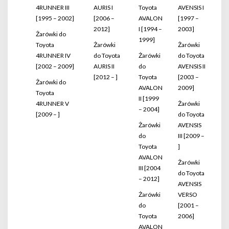
4RUNNER III
AURIS I
Toyota
AVENSIS I
[1995 – 2002]
[2006 –
AVALON
[1997 –
2012]
I [1994 –
2003]
Żarówki do
1999]
Toyota
Żarówki
Żarówki
4RUNNER IV
do Toyota
Żarówki
do Toyota
[2002 – 2009]
AURIS II
do
AVENSIS II
[2012 – ]
Toyota
[2003 –
Żarówki do
AVALON
2009]
Toyota
II [1999
4RUNNER V
Żarówki
– 2004]
[2009 – ]
do Toyota
Żarówki
AVENSIS
do
III [2009 –
Toyota
]
AVALON
Żarówki
III [2004
do Toyota
– 2012]
AVENSIS
Żarówki
VERSO
do
[2001 –
Toyota
2006]
AVALON