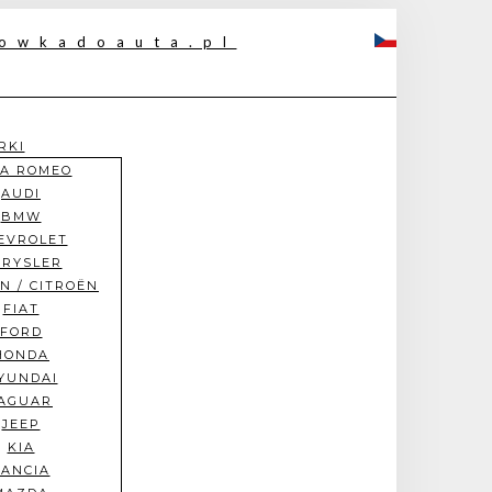
RKI
FA ROMEO
AUDI
BMW
EVROLET
HRYSLER
N / CITROËN
FIAT
FORD
HONDA
YUNDAI
AGUAR
JEEP
KIA
LANCIA