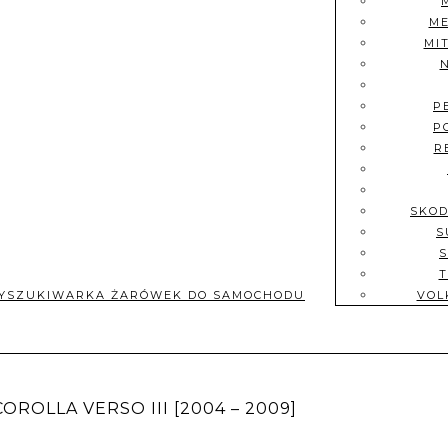
ME
MI
P
P
R
SKOD
S
T
YSZUKIWARKA ŻARÓWEK DO SAMOCHODU
VOL
ROLLA VERSO III [2004 – 2009]