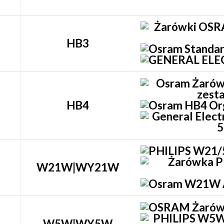
HB3
HB4
W21W|WY21W
W5W|WY5W