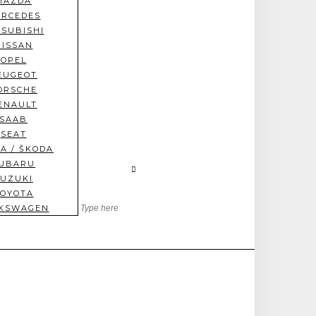
MAZDA
RCEDES
TSUBISHI
NISSAN
OPEL
EUGEOT
ORSCHE
ENAULT
SAAB
SEAT
A / ŠKODA
UBARU
SUZUKI
OYOTA
KSWAGEN