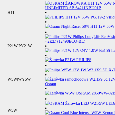
H11
P21W|PY21W
W5W|WY5W
W5W