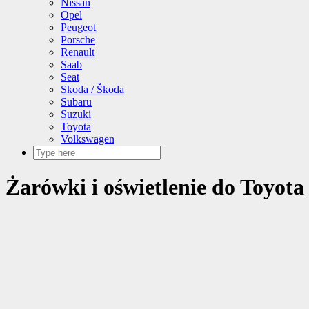
Nissan
Opel
Peugeot
Porsche
Renault
Saab
Seat
Skoda / Škoda
Subaru
Suzuki
Toyota
Volkswagen
Żarówki i oświetlenie do Toyota 