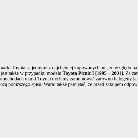
arki Toyota są jednymi z najchętniej kupowanych aut, ze względu na
 jest także w przypadku modelu
Toyota Picnic I [1995 – 2001]
. Za ża
W samochodach marki Toyota możemy zamontować zarówno halogeny jak 
pomocą poniższego spisu. Warto także pamiętać, że przed zakupem od