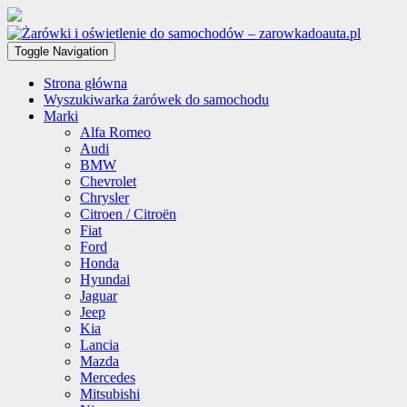
Toggle Navigation
Strona główna
Wyszukiwarka żarówek do samochodu
Marki
Alfa Romeo
Audi
BMW
Chevrolet
Chrysler
Citroen / Citroën
Fiat
Ford
Honda
Hyundai
Jaguar
Jeep
Kia
Lancia
Mazda
Mercedes
Mitsubishi