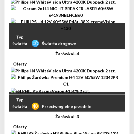
Światła drogowe
H4
Przeciwmgielne przednie
H3