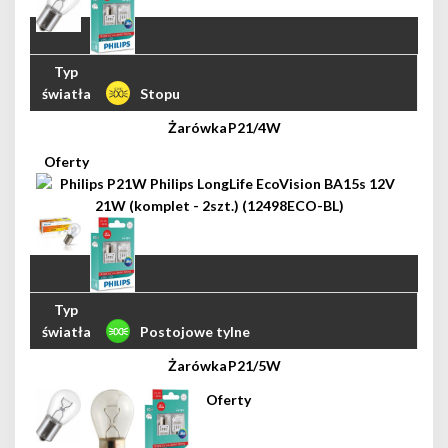
Stopu
P21/4W
Postojowe tylne
P21/5W