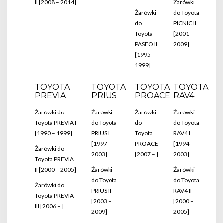
II [2008 – 2014]
Żarówki
Żarówki
do Toyota
do
PICNIC II
Toyota
[2001 –
PASEO II
2009]
[1995 –
1999]
TOYOTA
TOYOTA
TOYOTA
TOYOTA
PREVIA
PRIUS
PROACE
RAV4
Żarówki do
Żarówki
Żarówki
Żarówki
Toyota PREVIA I
do Toyota
do
do Toyota
[1990 – 1999]
PRIUS I
Toyota
RAV4 I
[1997 –
PROACE
[1994 –
Żarówki do
2003]
[2007 – ]
2003]
Toyota PREVIA
II [2000 – 2005]
Żarówki
Żarówki
do Toyota
do Toyota
Żarówki do
PRIUS II
RAV4 II
Toyota PREVIA
[2003 –
[2000 –
III [2006 – ]
2009]
2005]