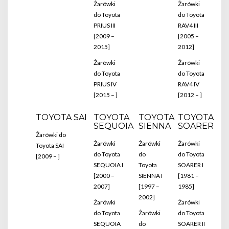
Żarówki
Żarówki
do Toyota
do Toyota
PRIUS III
RAV4 III
[2009 –
[2005 –
2015]
2012]
Żarówki
Żarówki
do Toyota
do Toyota
PRIUS IV
RAV4 IV
[2015 – ]
[2012 – ]
TOYOTA SAI
TOYOTA
TOYOTA
TOYOTA
SEQUOIA
SIENNA
SOARER
Żarówki do
Żarówki
Żarówki
Żarówki
Toyota SAI
do Toyota
do
do Toyota
[2009 – ]
SEQUOIA I
Toyota
SOARER I
[2000 –
SIENNA I
[1981 –
2007]
[1997 –
1985]
2002]
Żarówki
Żarówki
do Toyota
Żarówki
do Toyota
SEQUOIA
do
SOARER II