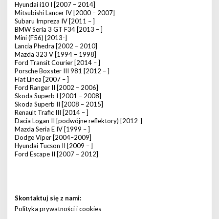
Hyundai i10 I [2007 – 2014]
Mitsubishi Lancer IV [2000 – 2007]
Subaru Impreza IV [2011 – ]
BMW Seria 3 GT F34 [2013 – ]
Mini (F56) [2013-]
Lancia Phedra [2002 – 2010]
Mazda 323 V [1994 – 1998]
Ford Transit Courier [2014 – ]
Porsche Boxster III 981 [2012 – ]
Fiat Linea [2007 – ]
Ford Ranger II [2002 – 2006]
Skoda Superb I [2001 – 2008]
Skoda Superb II [2008 – 2015]
Renault Trafic III [2014 – ]
Dacia Logan II [podwójne reflektory) [2012-]
Mazda Seria E IV [1999 – ]
Dodge Viper [2004–2009]
Hyundai Tucson II [2009 – ]
Ford Escape II [2007 – 2012]
Skontaktuj się z nami:
Polityka prywatności i cookies