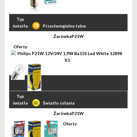
Przeciwmgielne tylne
P21W
Światło cofania
P21W