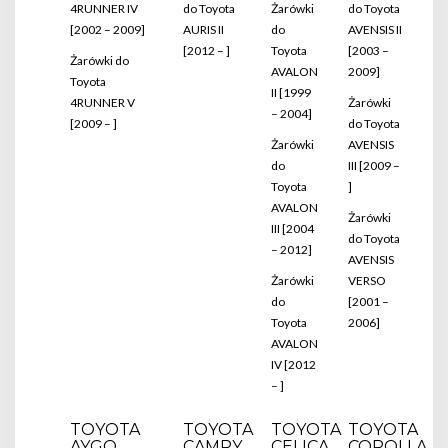
4RUNNER IV
do Toyota
Żarówki
do Toyota
[2002 – 2009]
AURIS II
do
AVENSIS II
[2012 – ]
Toyota
[2003 –
Żarówki do
AVALON
2009]
Toyota
II [1999
4RUNNER V
Żarówki
– 2004]
[2009 – ]
do Toyota
Żarówki
AVENSIS
do
III [2009 –
Toyota
]
AVALON
Żarówki
III [2004
do Toyota
– 2012]
AVENSIS
Żarówki
VERSO
do
[2001 –
Toyota
2006]
AVALON
IV [2012
– ]
TOYOTA
TOYOTA
TOYOTA
TOYOTA
AYGO
CAMRY
CELICA
COROLLA