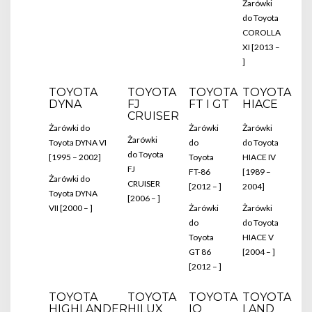
Żarówki
do Toyota
COROLLA
XI [2013 –
]
TOYOTA
TOYOTA
TOYOTA
TOYOTA
DYNA
FJ
FT I GT
HIACE
CRUISER
Żarówki do
Żarówki
Żarówki
Żarówki
Toyota DYNA VI
do
do Toyota
do Toyota
[1995 – 2002]
Toyota
HIACE IV
FJ
FT-86
[1989 –
Żarówki do
CRUISER
[2012 – ]
2004]
Toyota DYNA
[2006 – ]
VII [2000 – ]
Żarówki
Żarówki
do
do Toyota
Toyota
HIACE V
GT 86
[2004 – ]
[2012 – ]
TOYOTA
TOYOTA
TOYOTA
TOYOTA
HIGHLANDER
HILUX
IQ
LAND