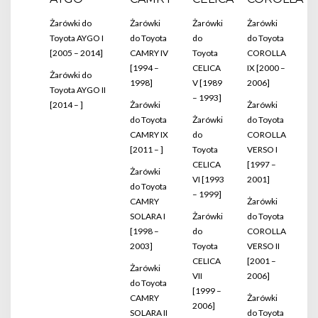
Żarówki do
Żarówki
Żarówki
Żarówki
Toyota AYGO I
do Toyota
do
do Toyota
[2005 – 2014]
CAMRY IV
Toyota
COROLLA
[1994 –
CELICA
IX [2000 –
Żarówki do
1998]
V [1989
2006]
Toyota AYGO II
– 1993]
[2014 – ]
Żarówki
Żarówki
do Toyota
Żarówki
do Toyota
CAMRY IX
do
COROLLA
[2011 – ]
Toyota
VERSO I
CELICA
[1997 –
Żarówki
VI [1993
2001]
do Toyota
– 1999]
CAMRY
Żarówki
SOLARA I
Żarówki
do Toyota
[1998 –
do
COROLLA
2003]
Toyota
VERSO II
CELICA
[2001 –
Żarówki
VII
2006]
do Toyota
[1999 –
CAMRY
Żarówki
2006]
SOLARA II
do Toyota