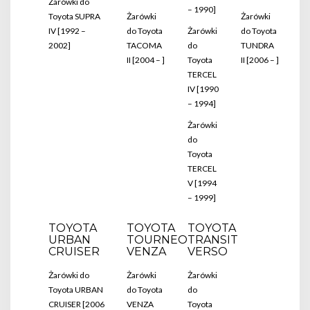
Żarówki do
– 1990]
Toyota SUPRA
Żarówki
Żarówki
IV [1992 –
do Toyota
Żarówki
do Toyota
2002]
TACOMA
do
TUNDRA
II [2004 – ]
Toyota
II [2006 – ]
TERCEL
IV [1990
– 1994]
Żarówki
do
Toyota
TERCEL
V [1994
– 1999]
TOYOTA
TOYOTA
TOYOTA
URBAN
TOURNEO
TRANSIT
CRUISER
VENZA
VERSO
Żarówki do
Żarówki
Żarówki
Toyota URBAN
do Toyota
do
CRUISER [2006
VENZA
Toyota