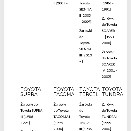
II [2007 – ]
Toyota
[1986 –
SIENNA
1991]
II [2003
Żarówki
– 2009]
do Toyota
Żarówki
SOARER
do
III [1991 –
Toyota
2000]
SIENNA
Żarówki
III [2010
do Toyota
– ]
SOARER
IV [2001 –
2005]
TOYOTA
TOYOTA
TOYOTA
TOYOTA
SUPRA
TACOMA
TERCEL
TUNDRA
Żarówki do
Żarówki
Żarówki
Żarówki
Toyota SUPRA
do Toyota
do
do Toyota
III [1986 –
TACOMA I
Toyota
TUNDRA I
1993]
[1995 –
TERCEL
[1999 –
2004]
III [1986
2006]