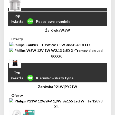
Postojowe przednie
W5W
Kierunkowskazy tylne
P21W|PY21W