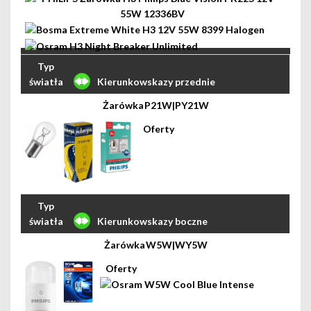
Kierunkowskazy przednie
P21W|PY21W
Kierunkowskazy boczne
W5W|WY5W