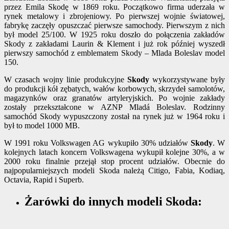
przez Emila Skodę w 1869 roku. Początkowo firma uderzała w
rynek metalowy i zbrojeniowy. Po pierwszej wojnie światowej,
fabrykę zaczęły opuszczać pierwsze samochody. Pierwszym z nich
był model 25/100. W 1925 roku doszło do połączenia zakładów
Skody z zakładami Laurin & Klement i już rok później wyszedł
pierwszy samochód z emblematem Skody – Mlada Boleslav model
150.
W czasach wojny linie produkcyjne
Skody
wykorzystywane były
do produkcji kół zębatych, wałów korbowych, skrzydeł samolotów,
magazynków oraz granatów artyleryjskich. Po wojnie zakłady
zostały przekształcone w AZNP Mladá Boleslav. Rodzinny
samochód Skody wypuszczony został na rynek już w 1964 roku i
był to model 1000 MB.
W 1991 roku Volkswagen AG wykupiło 30% udziałów
Skody
. W
kolejnych latach koncern Volkswagena wykupił kolejne 30%, a w
2000 roku finalnie przejął stop procent udziałów. Obecnie do
najpopularniejszych modeli Skoda należą Citigo, Fabia, Kodiaq,
Octavia, Rapid i Superb.
Żarówki do innych modeli Skoda: