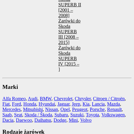
SUPERB II
[2001 –
2008]
Żarówki do
Skoda
SUPERB
III [2008 –
2015]
Żarówki do
Skoda
SUPERB
IV [2015 –
]
Marki
Alfa Romeo
,
Audi
,
BMW
,
Chevrolet
,
Chrysler
,
Citroen / Citroën
,
Fiat
,
Ford
,
Honda
,
Hyundai
,
Jaguar
,
Jeep
,
Kia
,
Lancia
,
Mazda
,
Mercedes
,
Mitsubishi
,
Nissan
,
Opel
,
Peugeot
,
Porsche
,
Renault
,
Saab
,
Seat
,
Skoda / Škoda
,
Subaru
,
Suzuki
,
Toyota
,
Volkswagen
,
Dacia
,
Daewoo
,
Daihatsu
,
Dodge
,
Mini
,
Volvo
Rodzaje żarówek