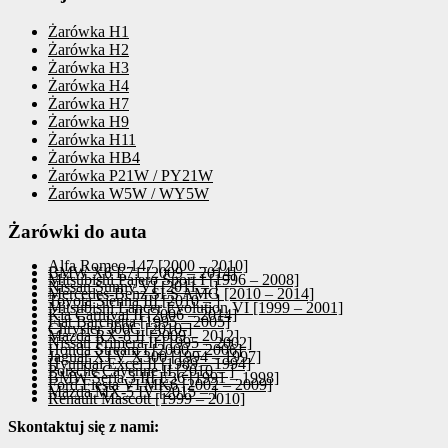
Żarówka H1
Żarówka H2
Żarówka H3
Żarówka H4
Żarówka H7
Żarówka H9
Żarówka H11
Żarówka HB4
Żarówka P21W / PY21W
Żarówka W5W / WY5W
Żarówki do auta
Alfa Romeo 147 [2000 – 2010]
BMW X6 E71 [2009 – 2014]
Mitsubishi Pajero Sport I [1996 – 2008]
Nissan Sunny VI [2011 – ]
Mercedes-Benz SLS AMG [2010 – 2014]
Toyota Sienna III [2010 – ]
Mitsubishi Lancer Evolution VI [1999 – 2001]
Kia Carnival II [2006 – 2014]
Fiat Barchetta [1995 – 2005]
Chrysler 300C [2010-]
Mazda RX-8 II [2009 – 2012]
Nissan Primera II [1995 – 2002]
Honda Stream I [2000 – 2006]
Jaguar XJ V X300 [1994 – 1997]
Hyundai Excel II [1989 – 1994]
Porsche Cayenne II [2010 – ]
BMW Seria 3 III E36 [1991 – 1998]
Ford Fiesta VI MK6 [2002 – 2009]
Mazda MX-5 IV [2015 – ]
Renault Mascott [1999 – 2010]
Skontaktuj się z nami: