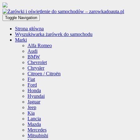
Toggle Navigation
Strona główna
Wyszukiwarka żarówek do samochodu
Marki
Alfa Romeo
Audi
BMW
Chevrolet
Chrysler
Citroen / Citroën
Fiat
Ford
Honda
Hyundai
Jaguar
Jeep
Kia
Lancia
Mazda
Mercedes
Mitsubishi