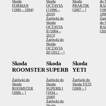
Skoda
Skoda
Skoda
do 
FORMAN
OCTAVIA
PRAKTIK
RAP
[1990 – 1994]
I [1996 –
[2007 – ]
[19
2010]
199
Żarówki do
Żar
Skoda
do 
OCTAVIA
RAP
II [2004 –
[201
2013]
Żarówki do
Skoda
OCTAVIA
III [2012 – ]
Skoda
Skoda
Skoda
ROOMSTER
SUPERB
YETI
Żarówki do
Żarówki do
Żarówki do
Skoda
Skoda
Skoda YETI
ROOMSTER
SUPERB I
[2009 – ]
[2006 – ]
[1934 –
1949]
Żarówki do
Skoda