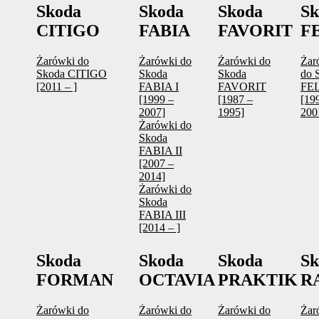
Skoda
Skoda
Skoda
Sk
CITIGO
FABIA
FAVORIT
F
Żarówki do
Żarówki do
Żarówki do
Żar
Skoda CITIGO
Skoda
Skoda
do 
[2011 – ]
FABIA I
FAVORIT
FE
[1999 –
[1987 –
[19
2007]
1995]
200
Żarówki do
Skoda
FABIA II
[2007 –
2014]
Żarówki do
Skoda
FABIA III
[2014 – ]
Skoda
Skoda
Skoda
Sk
FORMAN
OCTAVIA
PRAKTIK
R
Żarówki do
Żarówki do
Żarówki do
Żar