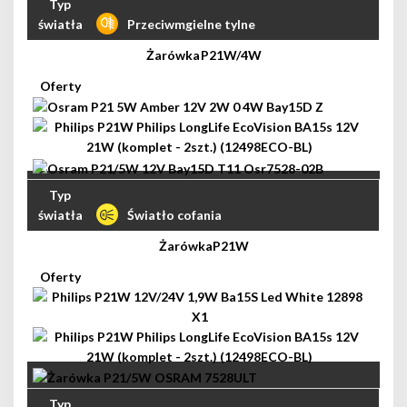
Przeciwmgielne tylne
P21W/4W
Światło cofania
P21W