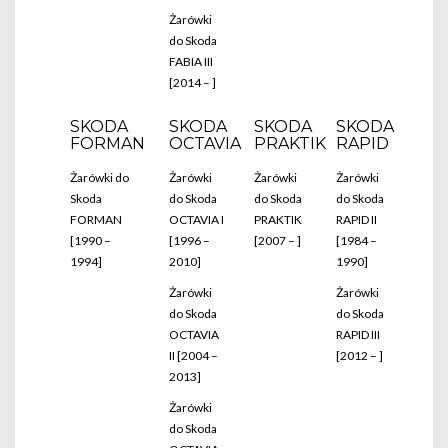
Żarówki
do Skoda
FABIA III
[2014 – ]
SKODA
SKODA
SKODA
SKODA
FORMAN
OCTAVIA
PRAKTIK
RAPID
Żarówki do
Żarówki
Żarówki
Żarówki
Skoda
do Skoda
do Skoda
do Skoda
FORMAN
OCTAVIA I
PRAKTIK
RAPID II
[1990 –
[1996 –
[2007 – ]
[1984 –
1994]
2010]
1990]
Żarówki
Żarówki
do Skoda
do Skoda
OCTAVIA
RAPID III
II [2004 –
[2012 – ]
2013]
Żarówki
do Skoda