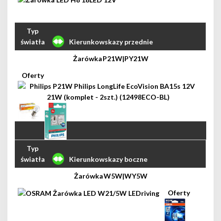
Kierunkowskazy przednie
P21W|PY21W
Kierunkowskazy boczne
W5W|WY5W