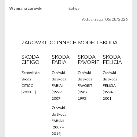
Wymiana żarówki
Łatwa
Aktualizacja: 05/08/2026
ŻARÓWKI DO INNYCH MODELI SKODA:
SKODA
SKODA
SKODA
SKODA
CITIGO
FABIA
FAVORIT
FELICIA
Żarówki do
Żarówki
Żarówki
Żarówki
Skoda
do Skoda
do Skoda
do Skoda
CITIGO
FABIA I
FAVORIT
FELICIA
[2011 – ]
[1999 –
[1987 –
[1994 –
2007]
1995]
2001]
Żarówki
do Skoda
FABIA II
[2007 –
2014]