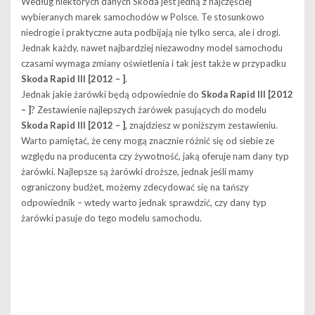
Według niektórych danych Skoda jest jedną z najczęściej
wybieranych marek samochodów w Polsce. Te stosunkowo
niedrogie i praktyczne auta podbijają nie tylko serca, ale i drogi.
Jednak każdy, nawet najbardziej niezawodny model samochodu
czasami wymaga zmiany oświetlenia i tak jest także w przypadku
Skoda Rapid III [2012 – ]
.
Jednak jakie żarówki będą odpowiednie do
Skoda Rapid III [2012
– ]
? Zestawienie najlepszych żarówek pasujących do modelu
Skoda Rapid III [2012 – ]
, znajdziesz w poniższym zestawieniu.
Warto pamiętać, że ceny mogą znacznie różnić się od siebie ze
względu na producenta czy żywotność, jaką oferuje nam dany typ
żarówki. Najlepsze są żarówki droższe, jednak jeśli mamy
ograniczony budżet, możemy zdecydować się na tańszy
odpowiednik – wtedy warto jednak sprawdzić, czy dany typ
żarówki pasuje do tego modelu samochodu.