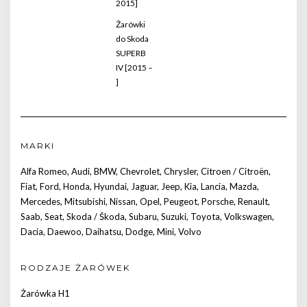
2015]
Żarówki
do Skoda
SUPERB
IV [2015 –
]
MARKI
Alfa Romeo
,
Audi
,
BMW
,
Chevrolet
,
Chrysler
,
Citroen / Citroën
,
Fiat
,
Ford
,
Honda
,
Hyundai
,
Jaguar
,
Jeep
,
Kia
,
Lancia
,
Mazda
,
Mercedes
,
Mitsubishi
,
Nissan
,
Opel
,
Peugeot
,
Porsche
,
Renault
,
Saab
,
Seat
,
Skoda / Škoda
,
Subaru
,
Suzuki
,
Toyota
,
Volkswagen
,
Dacia
,
Daewoo
,
Daihatsu
,
Dodge
,
Mini
,
Volvo
RODZAJE ŻARÓWEK
Żarówka H1