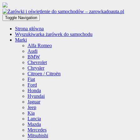
Toggle Navigation
Strona główna
Wyszukiwarka żarówek do samochodu
Marki
Alfa Romeo
Audi
BMW
Chevrolet
Chrysler
Citroen / Citroën
Fiat
Ford
Honda
Hyundai
Jaguar
Jeep
Kia
Lancia
Mazda
Mercedes
Mitsubishi