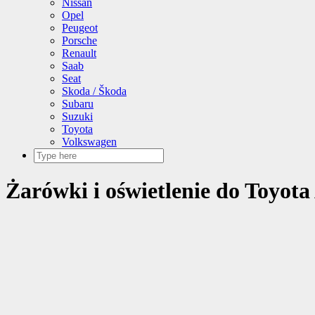
Nissan
Opel
Peugeot
Porsche
Renault
Saab
Seat
Skoda / Škoda
Subaru
Suzuki
Toyota
Volkswagen
Żarówki i oświetlenie do Toyota 