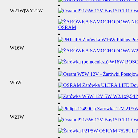
W21W|WY21W
W16W
W5W
W21W