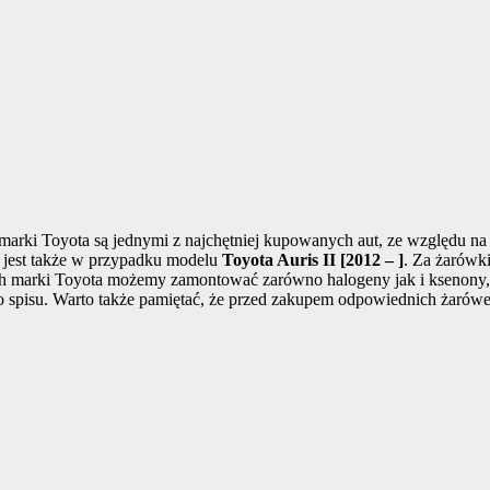
arki Toyota są jednymi z najchętniej kupowanych aut, ze względu na
 jest także w przypadku modelu
Toyota Auris II [2012 – ]
. Za żarówk
ch marki Toyota możemy zamontować zarówno halogeny jak i ksenony, 
go spisu. Warto także pamiętać, że przed zakupem odpowiednich żaró