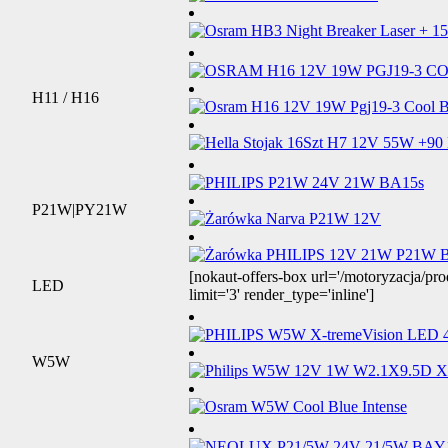
H11 / H16
P21W|PY21W
[nokaut-offers-box url='/motoryzacja/pro
LED
limit='3' render_type='inline']
W5W