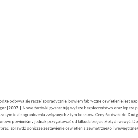
e odbywa się raczej sporadycznie, bowiem fabryczne oświetlenie jest na
er [2007-]
. Nowe żarówki gwarantują wyższe bezpieczeństwo oraz lepsze p
o za tym idzie ograniczenia związanych z tym kosztów. Ceny żarówek do
Dodg
ksenonowe powinniśmy jednak przygotować od kilkudziesięciu złotych wzwyż.
wybrać, sprawdź poniższe zestawienie oświetlenia zewnętrznego i wewnętrzne