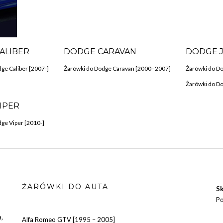
ALIBER
DODGE CARAVAN
DODGE 
ge Caliber [2007-]
Żarówki do Dodge Caravan [2000–2007]
Żarówki do Do
Żarówki do D
IPER
ge Viper [2010-]
ŻARÓWKI DO AUTA
Sk
Po
a
,
Alfa Romeo GTV [1995 – 2005]