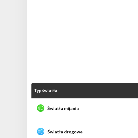
Typ światła
Światła mijania
Światła drogowe