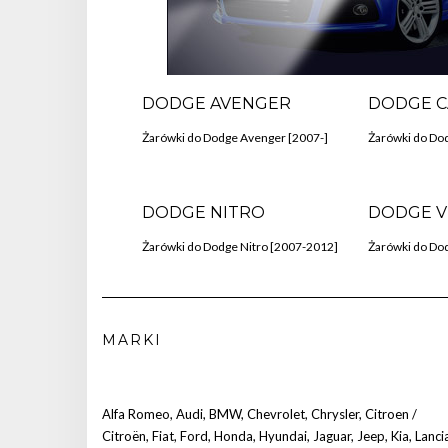
DODGE AVENGER
DODGE C
Żarówki do Dodge Avenger [2007-]
Żarówki do Dod
DODGE NITRO
DODGE V
Żarówki do Dodge Nitro [2007-2012]
Żarówki do Dod
MARKI
Alfa Romeo
,
Audi
,
BMW
,
Chevrolet
,
Chrysler
,
Citroen /
Citroën
,
Fiat
,
Ford
,
Honda
,
Hyundai
,
Jaguar
,
Jeep
,
Kia
,
Lanci