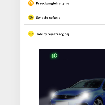
Przeciwmgielne tylne
Światło cofania
Tablicy rejestracyjnej