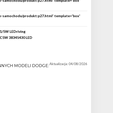
nie-samochodu/produkt:p27.html' template='box'
nie-samochodu/produkt:p27.html' template='box'
Aktualizacja: 04/08/2026
NNYCH MODELI DODGE: