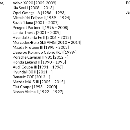
he
,
Volvo XC90 [2005-2009]
P
Kia Soul I [2008 – 2013]
Ja
Opel Omega I A [1986 – 1993]
Mitsubishi Eclipse I [1989 – 1994]
Suzuki Liana [2001 – 2007]
Peugeot Partner I [1996 – 2008]
Lancia Thesis [2001 – 2009]
Hyundai Santa Fe II [2006 – 2012]
Mercedes-Benz SLS AMG [2010 – 2014]
Mazda Protege III [1998 – 2003]
Daewoo Korando Cabrio (KJ) [1999-]
Porsche Cayman II 981 [2012 – ]
Honda Legend II [1990 – 1995]
Audi Coupe III [1991 – 1996]
Hyundai i30 II [2011 – ]
Renault ZOE [2012 – ]
Mazda MX-5 III [2005 – 2015]
Fiat Coupe [1993 – 2000]
Nissan Altima I [1992 – 1997]