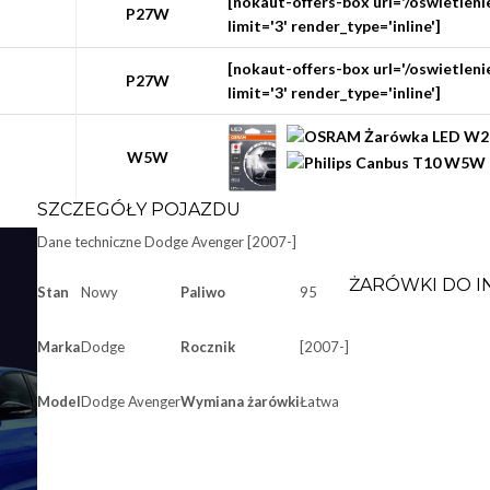
[nokaut-offers-box url='/oswietle
P27W
limit='3' render_type='inline']
[nokaut-offers-box url='/oswietle
P27W
limit='3' render_type='inline']
W5W
SZCZEGÓŁY POJAZDU
Dane techniczne
Dodge Avenger [2007-]
ŻARÓWKI DO I
Stan
Nowy
Paliwo
95
Marka
Dodge
Rocznik
[2007-]
Model
Dodge Avenger
Wymiana żarówki
Łatwa