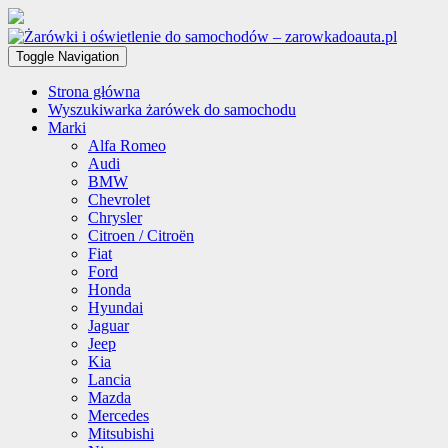
Toggle Navigation
Strona główna
Wyszukiwarka żarówek do samochodu
Marki
Alfa Romeo
Audi
BMW
Chevrolet
Chrysler
Citroen / Citroën
Fiat
Ford
Honda
Hyundai
Jaguar
Jeep
Kia
Lancia
Mazda
Mercedes
Mitsubishi