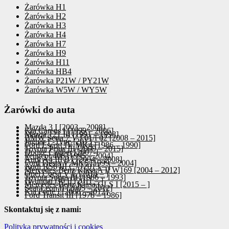
Żarówka H1
Żarówka H2
Żarówka H3
Żarówka H4
Żarówka H7
Żarówka H9
Żarówka H11
Żarówka HB4
Żarówka P21W / PY21W
Żarówka W5W / WY5W
Żarówki do auta
Mazda 3 I [2003 – 2008]
Kia Carens I [1999 – 2006]
Mazda 121 III [1991 – 1998]
BMW Seria 7 V F01/F02 [2008 – 2015]
Jaguar F-Type [2013 – ]
Ford Escort IV MK4 [1986 – 1990]
Toyota Prius III [2009 – 2015]
Dodge Caliber [2007-]
Peugeot 406 [1995 – 2004]
Audi A4 III B7 [2004 – 2008]
Ford Fiesta V MK5 [1999 – 2004]
Audi RS6 III C7 [2013 – ]
Mercedes-Benz Klasa A II W169 [2004 – 2012]
Opel Corsa V E [2014 – ]
Toyota Supra III [1986 – 1993]
Hyundai i30 II [2011 – ]
Mercedes-Benz Klasa GLS I [2015 – ]
Seat Leon II [2005 – 2012]
Kia Forte I [2008 – 2012]
Ford Transit III [1978 – 1986]
Skontaktuj się z nami:
Polityka prywatności i cookies