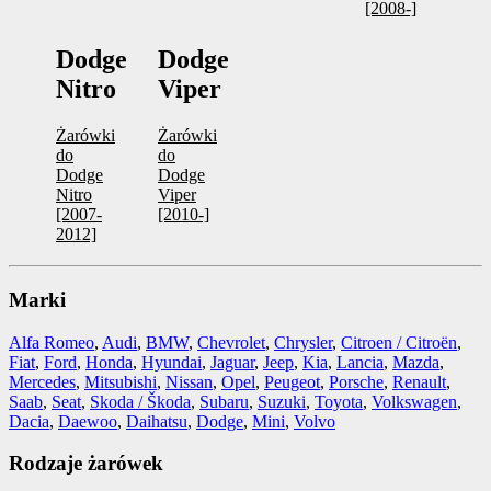
[2008-]
Dodge
Dodge
Nitro
Viper
Żarówki
Żarówki
do
do
Dodge
Dodge
Nitro
Viper
[2007-
[2010-]
2012]
Marki
Alfa Romeo
,
Audi
,
BMW
,
Chevrolet
,
Chrysler
,
Citroen / Citroën
,
Fiat
,
Ford
,
Honda
,
Hyundai
,
Jaguar
,
Jeep
,
Kia
,
Lancia
,
Mazda
,
Mercedes
,
Mitsubishi
,
Nissan
,
Opel
,
Peugeot
,
Porsche
,
Renault
,
Saab
,
Seat
,
Skoda / Škoda
,
Subaru
,
Suzuki
,
Toyota
,
Volkswagen
,
Dacia
,
Daewoo
,
Daihatsu
,
Dodge
,
Mini
,
Volvo
Rodzaje żarówek