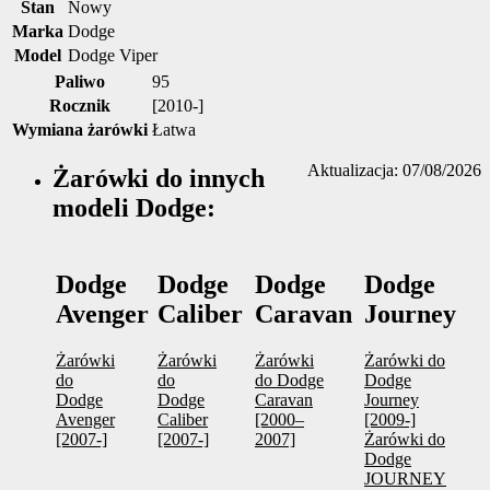
Stan
Nowy
Marka
Dodge
Model
Dodge Viper
Paliwo
95
Rocznik
[2010-]
Wymiana żarówki
Łatwa
Aktualizacja: 07/08/2026
Żarówki do innych
modeli Dodge:
Dodge
Dodge
Dodge
Dodge
Avenger
Caliber
Caravan
Journey
Żarówki
Żarówki
Żarówki
Żarówki do
do
do
do Dodge
Dodge
Dodge
Dodge
Caravan
Journey
Avenger
Caliber
[2000–
[2009-]
[2007-]
[2007-]
2007]
Żarówki do
Dodge
JOURNEY