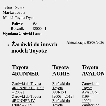
Stan
Nowy
Marka
Toyota
Model
Toyota Dyna
Paliwo
95
Rocznik
[2000 - ]
Wymiana żarówki
Łatwa
Aktualizacja: 05/08/2026
Żarówki do innych
modeli Toyota:
Toyota
Toyota
Toyota
4RUNNER
AURIS
AVALON
Żarówki do Toyota
Żarówki do
Żarówki do
4RUNNER III [1995
Toyota
Toyota
– 2002]
AURIS I
AVALON I
Żarówki do Toyota
[2006 – 2012]
[1994 –
4RUNNER IV
Żarówki do
1999]
[2002 – 2009]
Toyota
Żarówki do