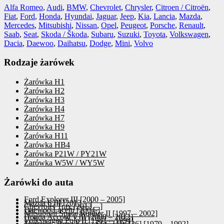
Alfa Romeo
,
Audi
,
BMW
,
Chevrolet
,
Chrysler
,
Citroen / Citroën
,
Fiat
,
Ford
,
Honda
,
Hyundai
,
Jaguar
,
Jeep
,
Kia
,
Lancia
,
Mazda
,
Mercedes
,
Mitsubishi
,
Nissan
,
Opel
,
Peugeot
,
Porsche
,
Renault
,
Saab
,
Seat
,
Skoda / Škoda
,
Subaru
,
Suzuki
,
Toyota
,
Volkswagen
,
Dacia
,
Daewoo
,
Daihatsu
,
Dodge
,
Mini
,
Volvo
Rodzaje żarówek
Żarówka H1
Żarówka H2
Żarówka H3
Żarówka H4
Żarówka H7
Żarówka H9
Żarówka H11
Żarówka HB4
Żarówka P21W / PY21W
Żarówka W5W / WY5W
Żarówki do auta
Ford Explorer III [2000 – 2005]
Mazda 6 III [2013 – ]
Chevrolet Trax [2013 – ]
Daewoo Lacetti [2004-]
Mitsubishi Space Runner II [1997 – 2002]
Honda Accord VIII [2008 – 2012]
Volkswagen Polo II [1981 – 1994]
Mercedes-Benz Klasa SEC I [W126] [1979 – 1992]