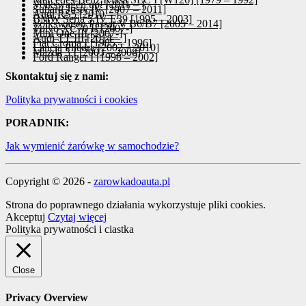
Volkswagen up! [2011 – ]
Subaru Justy IV [2007 – 2011]
Audi RS5 [2010 – ]
BMW Seria 5 IV E39 [1995 – 2003]
Volkswagen Passat V B6/B7 [2005 – 2014]
Volvo XC70 II [2007-]
Mini One III [2007-]
Audi TT III [2014 – ]
Fiat Croma I [1985 – 1996]
Lancia Phedra [2002 – 2010]
Mazda 3 I [2003 – 2008]
Ford Ranger I [1998 – 2002]
Skontaktuj się z nami:
Polityka prywatności i cookies
PORADNIK:
Jak wymienić żarówkę w samochodzie?
Copyright © 2026 -
zarowkadoauta.pl
Strona do poprawnego działania wykorzystuje pliki cookies.
Akceptuj
Czytaj więcej
Polityka prywatności i ciastka
Close
Privacy Overview