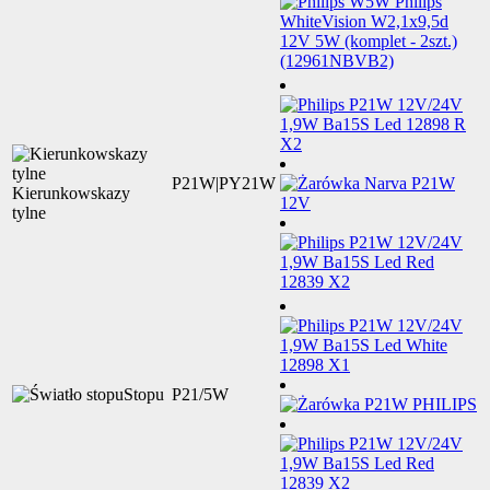
P21W|PY21W
Kierunkowskazy
tylne
Stopu
P21/5W