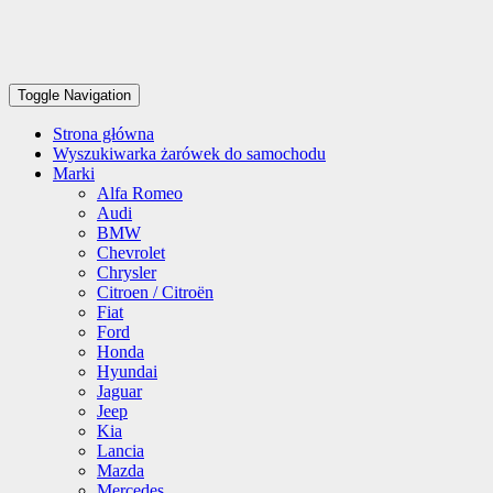
Toggle Navigation
Strona główna
Wyszukiwarka żarówek do samochodu
Marki
Alfa Romeo
Audi
BMW
Chevrolet
Chrysler
Citroen / Citroën
Fiat
Ford
Honda
Hyundai
Jaguar
Jeep
Kia
Lancia
Mazda
Mercedes