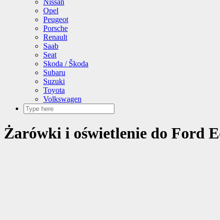
Nissan
Opel
Peugeot
Porsche
Renault
Saab
Seat
Skoda / Škoda
Subaru
Suzuki
Toyota
Volkswagen
Żarówki i oświetlenie do Ford E