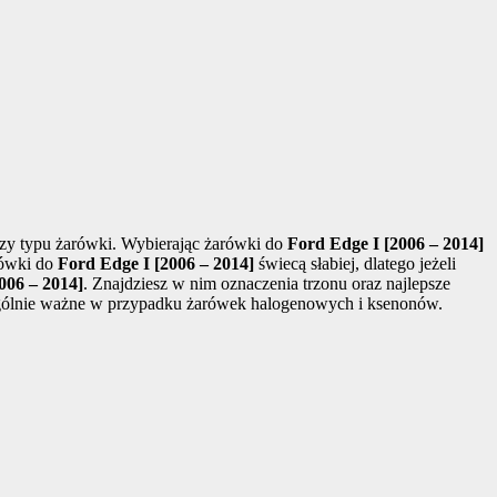
zy typu żarówki. Wybierając żarówki do
Ford Edge I [2006 – 2014]
rówki do
Ford Edge I [2006 – 2014]
świecą słabiej, dlatego jeżeli
006 – 2014]
. Znajdziesz w nim oznaczenia trzonu oraz najlepsze
zególnie ważne w przypadku żarówek halogenowych i ksenonów.