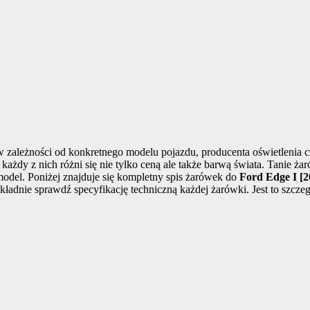
ależności od konkretnego modelu pojazdu, producenta oświetlenia c
ażdy z nich różni się nie tylko ceną ale także barwą świata. Tanie ża
odel. Poniżej znajduje się kompletny spis żarówek do
Ford Edge I [2
kładnie sprawdź specyfikację techniczną każdej żarówki. Jest to szc