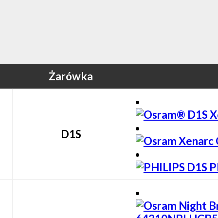
Żarówka
D1S