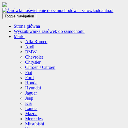
Toggle Navigation
Strona główna
Wyszukiwarka żarówek do samochodu
Marki
Alfa Romeo
Audi
BMW
Chevrolet
Chrysler
Citroen / Citroën
Fiat
Ford
Honda
Hyundai
Jaguar
Jeep
Kia
Lancia
Mazda
Mercedes
Mitsubishi