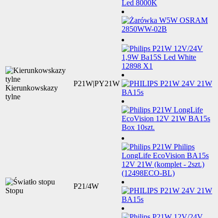
P21W|PY21W
Kierunkowskazy
tylne
P21/4W
Stopu