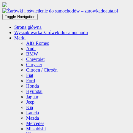
Toggle Navigation
Strona główna
Wyszukiwarka żarówek do samochodu
Marki
Alfa Romeo
Audi
BMW
Chevrolet
Chrysler
Citroen / Citroën
Fiat
Ford
Honda
Hyundai
Jaguar
Jeep
Kia
Lancia
Mazda
Mercedes
Mitsubishi