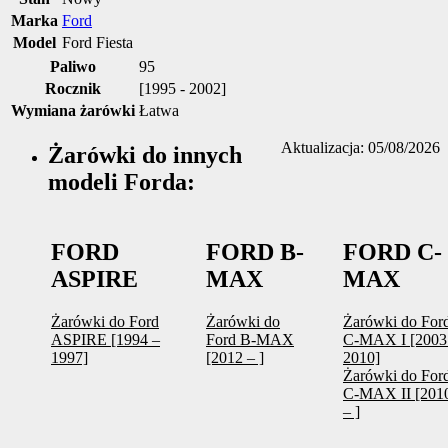
Marka
Ford
Model
Ford Fiesta
Paliwo
95
Rocznik
[1995 - 2002]
Wymiana żarówki
Łatwa
Aktualizacja: 05/08/2026
Żarówki do innych
modeli Forda:
FORD
FORD B-
FORD C-
ASPIRE
MAX
MAX
Żarówki do Ford
Żarówki do
Żarówki do For
ASPIRE [1994 –
Ford B-MAX
C-MAX I [2003
1997]
[2012 – ]
2010]
Żarówki do For
C-MAX II [201
– ]