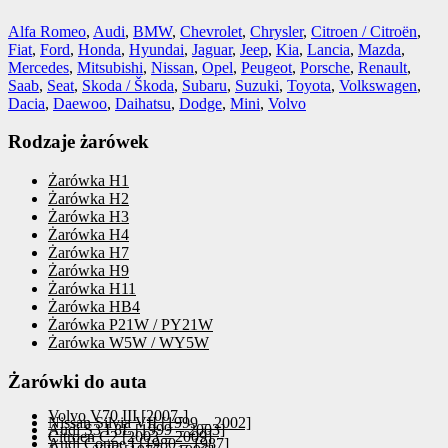
Alfa Romeo
,
Audi
,
BMW
,
Chevrolet
,
Chrysler
,
Citroen / Citroën
,
Fiat
,
Ford
,
Honda
,
Hyundai
,
Jaguar
,
Jeep
,
Kia
,
Lancia
,
Mazda
,
Mercedes
,
Mitsubishi
,
Nissan
,
Opel
,
Peugeot
,
Porsche
,
Renault
,
Saab
,
Seat
,
Skoda / Škoda
,
Subaru
,
Suzuki
,
Toyota
,
Volkswagen
,
Dacia
,
Daewoo
,
Daihatsu
,
Dodge
,
Mini
,
Volvo
Rodzaje żarówek
Żarówka H1
Żarówka H2
Żarówka H3
Żarówka H4
Żarówka H7
Żarówka H9
Żarówka H11
Żarówka HB4
Żarówka P21W / PY21W
Żarówka W5W / WY5W
Żarówki do auta
Volvo V70 III [2007-]
Nissan Silvia VII [1999 – 2002]
Audi S3 I 8L [1999 – 2003]
Citroen C2 [2003 – 2009]
Audi Coupe I [1980 – 1987]