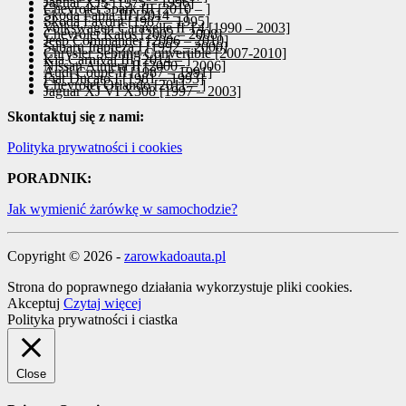
Jaguar XJS [1975 – 1996]
Chevrolet Spark III [2010 – ]
Skoda Fabia III [2014 – ]
Skoda Favorit [1987 – 1995]
Volkswagen Caravelle II T4 [1990 – 2003]
Chevrolet Kalos [2002 – 2008]
Jeep Commander [2006 – 2010]
Subaru Impreza I [1992 – 2000]
Chrysler Sebring Convertible [2007-2010]
Kia Carnival III [2014 – ]
Nissan Almera II [2000 – 2006]
Audi Coupe II [1987 – 1991]
Fiat Ducato I [1981 – 1993]
Chevrolet Orlando [2011 – ]
Jaguar XJ VI X308 [1997 – 2003]
Skontaktuj się z nami:
Polityka prywatności i cookies
PORADNIK:
Jak wymienić żarówkę w samochodzie?
Copyright © 2026 -
zarowkadoauta.pl
Strona do poprawnego działania wykorzystuje pliki cookies.
Akceptuj
Czytaj więcej
Polityka prywatności i ciastka
Close