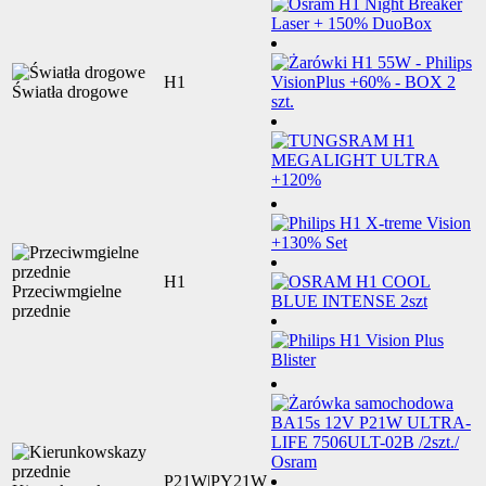
H1
Światła drogowe
H1
Przeciwmgielne
przednie
P21W|PY21W