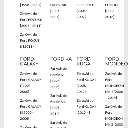
[1998 – 2004]
FREESTAR
FREESTYLE
FUSION
[2004 –
[2005 –
[2002 –
Żarówki do
2007]
2007]
2012]
Ford FOCUS II
[2004 – 2011]
Żarówki do
Ford FOCUS
III [2011 – ]
FORD
FORD KA
FORD
FORD
GALAXY
KUGA
MONDEO
Żarówki do
Żarówki do
Żarówki do
Żarówki do
Ford KA I
Ford GALAXY
Ford KUGA I
Ford
[1996 –
I [1995 –
[2008 –
MONDEO III
2008]
2000]
2012]
MK 4 [2006
Żarówki do
– 2014]
Żarówki do
Żarówki do
Ford KA II
Ford GALAXY
Ford KUGA II
Żarówki do
[2008 –
II [2000 –
[2012 – ]
Ford
2014]
2006]
MONDEO II
Żarówki do
MK 3 [2000
Żarówki do