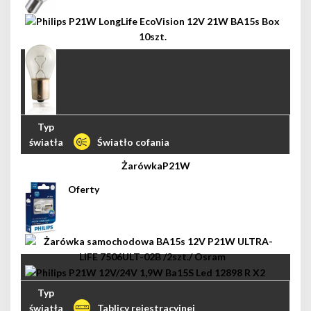
Światło cofania
P21W
Tablicy rejestracyjnej