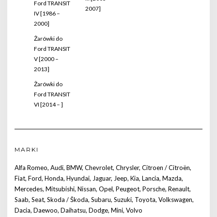
Ford TRANSIT
2007]
IV [1986 –
2000]
Żarówki do
Ford TRANSIT
V [2000 –
2013]
Żarówki do
Ford TRANSIT
VI [2014 – ]
MARKI
Alfa Romeo
,
Audi
,
BMW
,
Chevrolet
,
Chrysler
,
Citroen / Citroën
,
Fiat
,
Ford
,
Honda
,
Hyundai
,
Jaguar
,
Jeep
,
Kia
,
Lancia
,
Mazda
,
Mercedes
,
Mitsubishi
,
Nissan
,
Opel
,
Peugeot
,
Porsche
,
Renault
,
Saab
,
Seat
,
Skoda / Škoda
,
Subaru
,
Suzuki
,
Toyota
,
Volkswagen
,
Dacia
,
Daewoo
,
Daihatsu
,
Dodge
,
Mini
,
Volvo