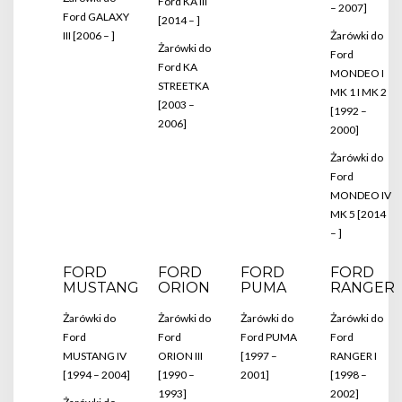
Ford KA III
– 2007]
Ford GALAXY
[2014 – ]
III [2006 – ]
Żarówki do
Żarówki do
Ford
Ford KA
MONDEO I
STREETKA
MK 1 I MK 2
[2003 –
[1992 –
2006]
2000]
Żarówki do
Ford
MONDEO IV
MK 5 [2014
– ]
FORD
FORD
FORD
FORD
MUSTANG
ORION
PUMA
RANGER
Żarówki do
Żarówki do
Żarówki do
Żarówki do
Ford
Ford
Ford PUMA
Ford
MUSTANG IV
ORION III
[1997 –
RANGER I
[1994 – 2004]
[1990 –
2001]
[1998 –
1993]
2002]