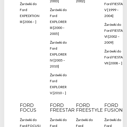
2003]
2002]
Żarówki do
Ford FIESTA
Ford
Żarówki do
V [1999 –
EXPEDITION
Ford
2004]
III [2006 – ]
EXPLORER
Żarówki do
III [2000 –
Ford FIESTA
2005]
VI [2002 –
Żarówki do
2009]
Ford
Żarówki do
EXPLORER
Ford FIESTA
IV [2005 –
VII [2008 – ]
2010]
Żarówki do
Ford
EXPLORER
V [2010 – ]
FORD
FORD
FORD
FORD
FOCUS
FREESTAR
FREESTYLE
FUSION
Żarówki do
Żarówki do
Żarówki do
Żarówki do
Ford FOCUS I
Ford
Ford
Ford