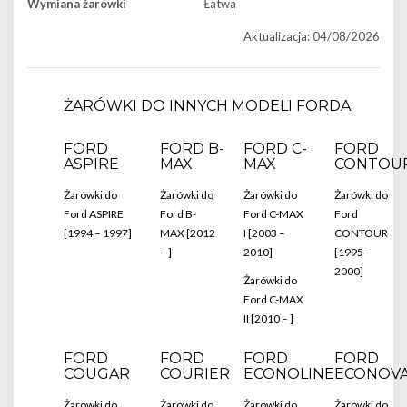
Wymiana żarówki
Łatwa
Aktualizacja: 04/08/2026
ŻARÓWKI DO INNYCH MODELI FORDA:
FORD
FORD B-
FORD C-
FORD
ASPIRE
MAX
MAX
CONTOU
Żarówki do
Żarówki do
Żarówki do
Żarówki do
Ford ASPIRE
Ford B-
Ford C-MAX
Ford
[1994 – 1997]
MAX [2012
I [2003 –
CONTOUR
– ]
2010]
[1995 –
2000]
Żarówki do
Ford C-MAX
II [2010 – ]
FORD
FORD
FORD
FORD
COUGAR
COURIER
ECONOLINE
ECONOV
Żarówki do
Żarówki do
Żarówki do
Żarówki do