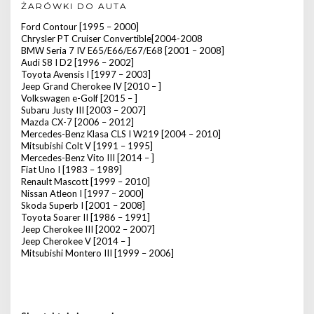
ŻARÓWKI DO AUTA
Ford Contour [1995 – 2000]
Chrysler PT Cruiser Convertible[2004-2008
BMW Seria 7 IV E65/E66/E67/E68 [2001 – 2008]
Audi S8 I D2 [1996 – 2002]
Toyota Avensis I [1997 – 2003]
Jeep Grand Cherokee IV [2010 – ]
Volkswagen e-Golf [2015 – ]
Subaru Justy III [2003 – 2007]
Mazda CX-7 [2006 – 2012]
Mercedes-Benz Klasa CLS I W219 [2004 – 2010]
Mitsubishi Colt V [1991 – 1995]
Mercedes-Benz Vito III [2014 – ]
Fiat Uno I [1983 – 1989]
Renault Mascott [1999 – 2010]
Nissan Atleon I [1997 – 2000]
Skoda Superb I [2001 – 2008]
Toyota Soarer II [1986 – 1991]
Jeep Cherokee III [2002 – 2007]
Jeep Cherokee V [2014 – ]
Mitsubishi Montero III [1999 – 2006]