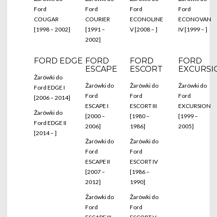
Ford
Ford
Ford
Ford
COUGAR
COURIER
ECONOLINE
ECONOVAN
[1998 – 2002]
[1991 –
V [2008 – ]
IV [1999 – ]
2002]
FORD EDGE
FORD
FORD
FORD
ESCAPE
ESCORT
EXCURSI
Żarówki do
Żarówki do
Żarówki do
Żarówki do
Ford EDGE I
Ford
Ford
Ford
[2006 – 2014]
ESCAPE I
ESCORT III
EXCURSION
Żarówki do
[2000 –
[1980 –
[1999 –
Ford EDGE II
2006]
1986]
2005]
[2014 – ]
Żarówki do
Żarówki do
Ford
Ford
ESCAPE II
ESCORT IV
[2007 –
[1986 –
2012]
1990]
Żarówki do
Żarówki do
Ford
Ford