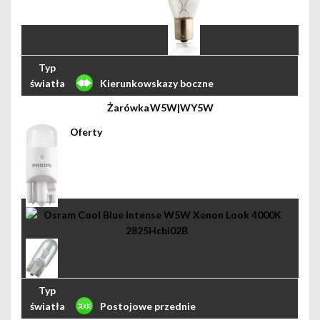
Kierunkowskazy boczne
W5W|WY5W
Postojowe przednie