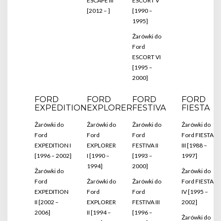
ESCAPE III
ESCORT V
[2012 – ]
[1990 –
1995]
Żarówki do
Ford
ESCORT VI
[1995 –
2000]
FORD
FORD
FORD
FORD
EXPEDITION
EXPLORER
FESTIVA
FIESTA
Żarówki do
Żarówki do
Żarówki do
Żarówki do
Ford
Ford
Ford
Ford FIESTA
EXPEDITION I
EXPLORER
FESTIVA II
III [1988 –
[1996 – 2002]
I [1990 –
[1993 –
1997]
1994]
2000]
Żarówki do
Żarówki do
Ford
Żarówki do
Żarówki do
Ford FIESTA
EXPEDITION
Ford
Ford
IV [1995 –
II [2002 –
EXPLORER
FESTIVA III
2002]
2006]
II [1994 –
[1996 –
Żarówki do