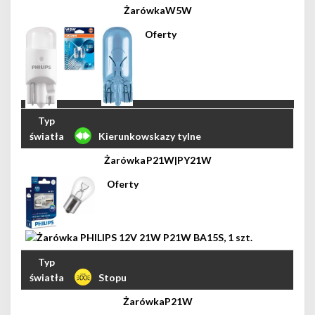
W5W
Kierunkowskazy tylne
P21W|PY21W
Stopu
P21W