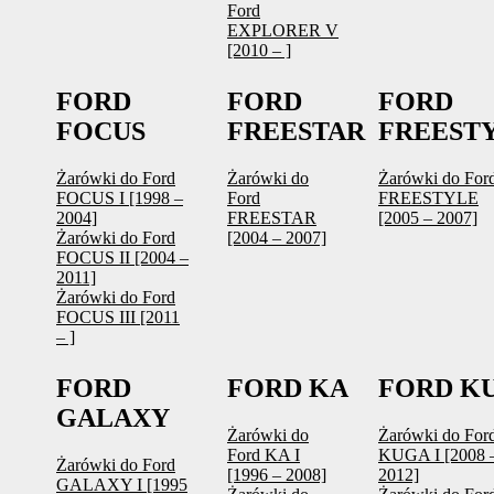
Ford
EXPLORER V
[2010 – ]
FORD
FORD
FORD
FOCUS
FREESTAR
FREEST
Żarówki do Ford
Żarówki do
Żarówki do For
FOCUS I [1998 –
Ford
FREESTYLE
2004]
FREESTAR
[2005 – 2007]
Żarówki do Ford
[2004 – 2007]
FOCUS II [2004 –
2011]
Żarówki do Ford
FOCUS III [2011
– ]
FORD
FORD KA
FORD K
GALAXY
Żarówki do
Żarówki do For
Ford KA I
KUGA I [2008 
Żarówki do Ford
[1996 – 2008]
2012]
GALAXY I [1995