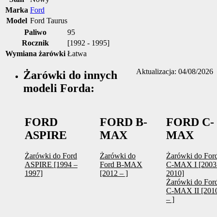
Marka
Ford
Model
Ford Taurus
Paliwo
95
Rocznik
[1992 - 1995]
Wymiana żarówki
Łatwa
Aktualizacja: 04/08/2026
Żarówki do innych
modeli Forda:
FORD
FORD B-
FORD C-
ASPIRE
MAX
MAX
Żarówki do Ford
Żarówki do
Żarówki do For
ASPIRE [1994 –
Ford B-MAX
C-MAX I [2003
1997]
[2012 – ]
2010]
Żarówki do For
C-MAX II [201
– ]