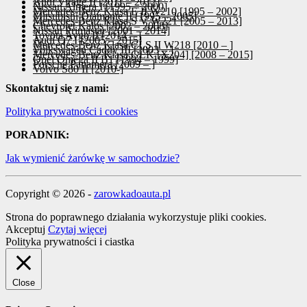
Audi Virage II [2011 – 2012]
Nissan Almera I [1995 – 2000]
Mercedes-Benz Klasa E II W210 [1995 – 2002]
Mitsubishi Diamante II [1995 – 2005]
Mercedes-Benz Klasa S V W221 [2005 – 2013]
Chevrolet Kalos [2002 – 2008]
Nissan Primastar [2001 – 2014]
Toyota Aygo II [2014 – ]
Audi Q7 I [2005 – 2015]
Mercedes-Benz Klasa CLS II W218 [2010 – ]
Volkswagen Caddy III [2003 – ]
Mercedes-Benz Klasa GLK [X204] [2008 – 2015]
Opel Omega II B1 [1994 – 1999]
Porsche Panamera [2009 – ]
Volvo S80 II [2010-]
Skontaktuj się z nami:
Polityka prywatności i cookies
PORADNIK:
Jak wymienić żarówkę w samochodzie?
Copyright © 2026 -
zarowkadoauta.pl
Strona do poprawnego działania wykorzystuje pliki cookies.
Akceptuj
Czytaj więcej
Polityka prywatności i ciastka
Close