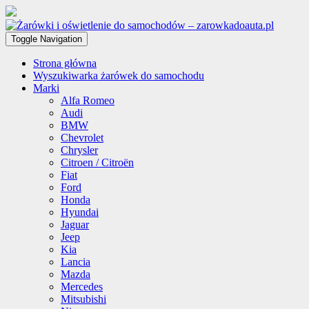
Toggle Navigation
Strona główna
Wyszukiwarka żarówek do samochodu
Marki
Alfa Romeo
Audi
BMW
Chevrolet
Chrysler
Citroen / Citroën
Fiat
Ford
Honda
Hyundai
Jaguar
Jeep
Kia
Lancia
Mazda
Mercedes
Mitsubishi