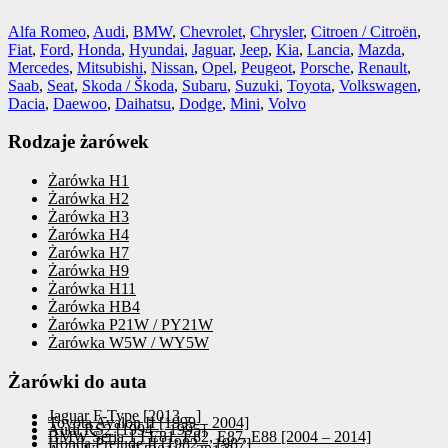
Alfa Romeo
,
Audi
,
BMW
,
Chevrolet
,
Chrysler
,
Citroen / Citroën
,
Fiat
,
Ford
,
Honda
,
Hyundai
,
Jaguar
,
Jeep
,
Kia
,
Lancia
,
Mazda
,
Mercedes
,
Mitsubishi
,
Nissan
,
Opel
,
Peugeot
,
Porsche
,
Renault
,
Saab
,
Seat
,
Skoda / Škoda
,
Subaru
,
Suzuki
,
Toyota
,
Volkswagen
,
Dacia
,
Daewoo
,
Daihatsu
,
Dodge
,
Mini
,
Volvo
Rodzaje żarówek
Żarówka H1
Żarówka H2
Żarówka H3
Żarówka H4
Żarówka H7
Żarówka H9
Żarówka H11
Żarówka HB4
Żarówka P21W / PY21W
Żarówka W5W / WY5W
Żarówki do auta
Jaguar F-Type [2013 – ]
Toyota Avalon II [1999 – 2004]
Audi RS2 [1994 – 1995]
BMW Seria 1 I E81, E82, E87, E88 [2004 – 2014]
Honda Prelude II [1982 – 1987]