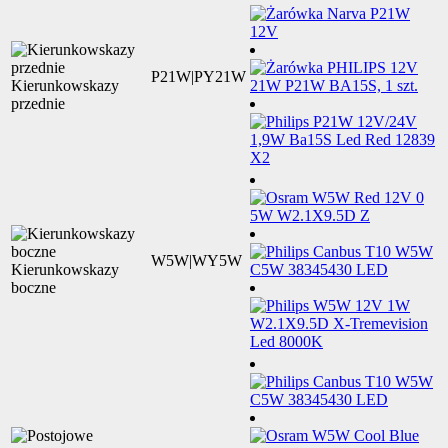
P21W|PY21W
Kierunkowskazy
przednie
W5W|WY5W
Kierunkowskazy
boczne