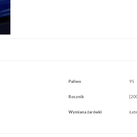
Paliwo
95
Rocznik
[20
Wymiana żarówki
Łat