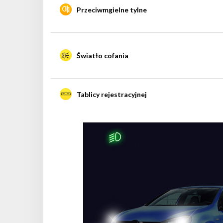
Przeciwmgielne tylne
Światło cofania
Tablicy rejestracyjnej