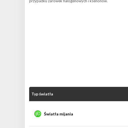
przypadku żarówek halogenowych i ksenonów.
Typ światła
Światła mijania