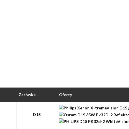
Żarówka
Oferty
D1S