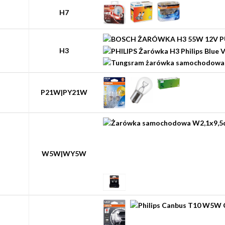
H7
H3
P21W|PY21W
W5W|WY5W