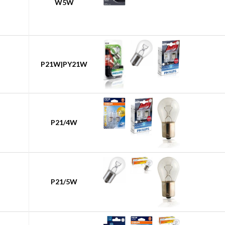
W5W
P21W|PY21W
P21/4W
P21/5W