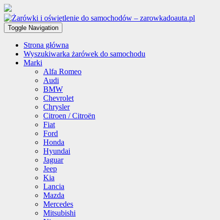
Toggle Navigation
Strona główna
Wyszukiwarka żarówek do samochodu
Marki
Alfa Romeo
Audi
BMW
Chevrolet
Chrysler
Citroen / Citroën
Fiat
Ford
Honda
Hyundai
Jaguar
Jeep
Kia
Lancia
Mazda
Mercedes
Mitsubishi