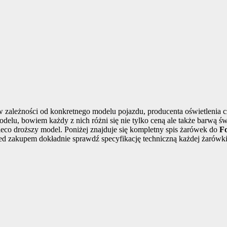
ależności od konkretnego modelu pojazdu, producenta oświetlenia c
elu, bowiem każdy z nich różni się nie tylko ceną ale także barwą ś
ieco droższy model. Poniżej znajduje się kompletny spis żarówek do
Fo
zed zakupem dokładnie sprawdź specyfikację techniczną każdej żarówk