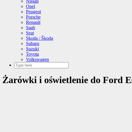
Nissan
Opel
Peugeot
Porsche
Renault
Saab
Seat
Skoda / Škoda
Subaru
Suzuki
Toyota
Volkswagen
Żarówki i oświetlenie do Ford 