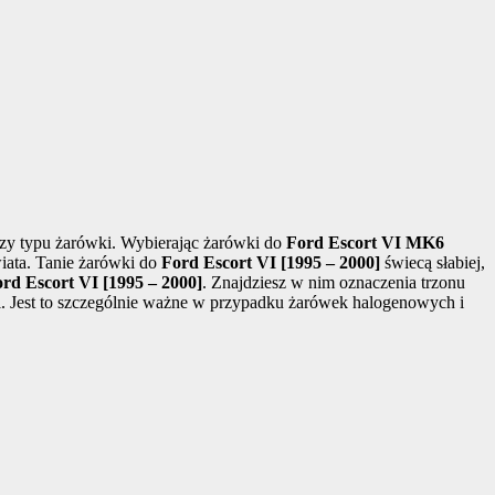
zy typu żarówki. Wybierając żarówki do
Ford Escort VI MK6
wiata. Tanie żarówki do
Ford Escort VI [1995 – 2000]
świecą słabiej,
rd Escort VI [1995 – 2000]
. Znajdziesz w nim oznaczenia trzonu
i. Jest to szczególnie ważne w przypadku żarówek halogenowych i