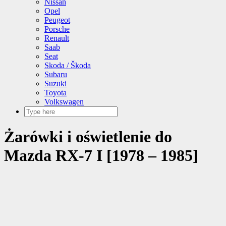
Nissan
Opel
Peugeot
Porsche
Renault
Saab
Seat
Skoda / Škoda
Subaru
Suzuki
Toyota
Volkswagen
Żarówki i oświetlenie do
Mazda RX-7 I [1978 – 1985]