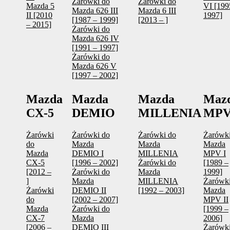
Żarówki do
Żarówki do
Mazda 5
VI [199
Mazda 626 III
Mazda 6 III
II [2010
1997]
[1987 – 1999]
[2013 – ]
– 2015]
Żarówki do
Mazda 626 IV
[1991 – 1997]
Żarówki do
Mazda 626 V
[1997 – 2002]
Mazda
Mazda
Mazda
Maz
CX-5
DEMIO
MILLENIA
MP
Żarówki
Żarówki do
Żarówki do
Żarówki
do
Mazda
Mazda
Mazda
Mazda
DEMIO I
MILLENIA
MPV I
CX-5
[1996 – 2002]
Żarówki do
[1989 –
[2012 –
Żarówki do
Mazda
1999]
]
Mazda
MILLENIA
Żarówki
Żarówki
DEMIO II
[1992 – 2003]
Mazda
do
[2002 – 2007]
MPV II
Mazda
Żarówki do
[1999 –
CX-7
Mazda
2006]
[2006 –
DEMIO III
Żarówki