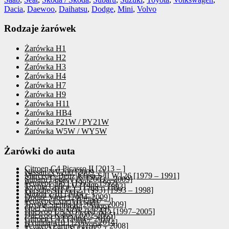
Dacia
,
Daewoo
,
Daihatsu
,
Dodge
,
Mini
,
Volvo
Rodzaje żarówek
Żarówka H1
Żarówka H2
Żarówka H3
Żarówka H4
Żarówka H7
Żarówka H9
Żarówka H11
Żarówka HB4
Żarówka P21W / PY21W
Żarówka W5W / WY5W
Żarówki do auta
Citroen C4 Picasso II [2013 – ]
Nissan NV200 [2009 – ]
Mercedes-Benz Klasa S II W126 [1979 – 1991]
Subaru Legacy IV [2003 – 2009]
Peugeot 306 I [1993 – 1997]
Toyota Celica V [1989 – 1993]
Porsche 911 GT2 I (993) [1993 – 1998]
Mazda 2 III [2014 – ]
Dodge Viper [2004–2009]
Peugeot Expert II [2007 – ]
Toyota Sienna II [2003 – 2009]
Opel Sintra [1996 – 1999]
Daewoo LANOS (KLAT) [1997–2005]
Daewoo Kalos [2002-2005]
Citroen C4 I [2004 – 2010]
Hyundai i10 I [2007 – 2014]
Peugeot Partner I [1996 – 2008]