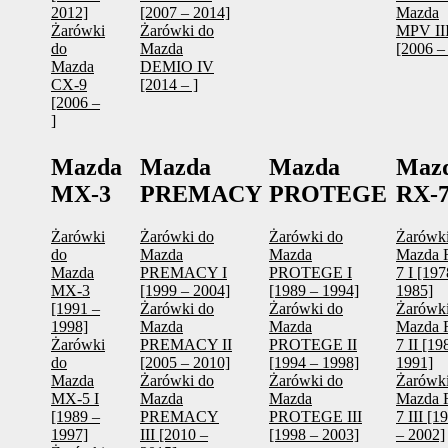
2012]
[2007 – 2014]
Mazda
Żarówki
Żarówki do
MPV II
do
Mazda
[2006 – 
Mazda
DEMIO IV
CX-9
[2014 – ]
[2006 –
]
Mazda
Mazda
Mazda
Maz
MX-3
PREMACY
PROTEGE
RX-
Żarówki
Żarówki do
Żarówki do
Żarówki
do
Mazda
Mazda
Mazda 
Mazda
PREMACY I
PROTEGE I
7 I [197
MX-3
[1999 – 2004]
[1989 – 1994]
1985]
[1991 –
Żarówki do
Żarówki do
Żarówki
1998]
Mazda
Mazda
Mazda 
Żarówki
PREMACY II
PROTEGE II
7 II [19
do
[2005 – 2010]
[1994 – 1998]
1991]
Mazda
Żarówki do
Żarówki do
Żarówki
MX-5 I
Mazda
Mazda
Mazda 
[1989 –
PREMACY
PROTEGE III
7 III [1
1997]
III [2010 –
[1998 – 2003]
– 2002]