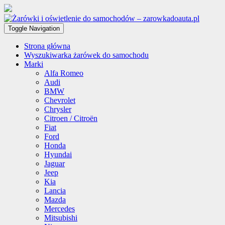
Toggle Navigation
Strona główna
Wyszukiwarka żarówek do samochodu
Marki
Alfa Romeo
Audi
BMW
Chevrolet
Chrysler
Citroen / Citroën
Fiat
Ford
Honda
Hyundai
Jaguar
Jeep
Kia
Lancia
Mazda
Mercedes
Mitsubishi