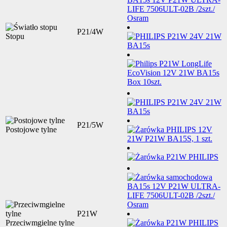
P21/4W
Stopu
P21/5W
Postojowe tylne
P21W
Przeciwmgielne tylne