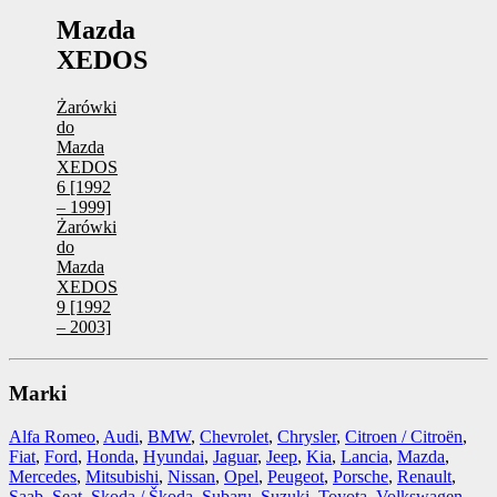
Mazda
XEDOS
Żarówki
do
Mazda
XEDOS
6 [1992
– 1999]
Żarówki
do
Mazda
XEDOS
9 [1992
– 2003]
Marki
Alfa Romeo
,
Audi
,
BMW
,
Chevrolet
,
Chrysler
,
Citroen / Citroën
,
Fiat
,
Ford
,
Honda
,
Hyundai
,
Jaguar
,
Jeep
,
Kia
,
Lancia
,
Mazda
,
Mercedes
,
Mitsubishi
,
Nissan
,
Opel
,
Peugeot
,
Porsche
,
Renault
,
Saab
,
Seat
,
Skoda / Škoda
,
Subaru
,
Suzuki
,
Toyota
,
Volkswagen
,