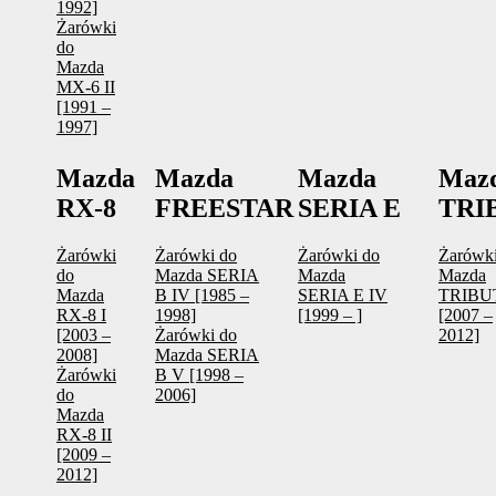
1992]
Żarówki
do
Mazda
MX-6 II
[1991 –
1997]
Mazda
Mazda
Mazda
Maz
RX-8
FREESTAR
SERIA E
TRI
Żarówki
Żarówki do
Żarówki do
Żarówki
do
Mazda SERIA
Mazda
Mazda
Mazda
B IV [1985 –
SERIA E IV
TRIBU
RX-8 I
1998]
[1999 – ]
[2007 –
[2003 –
Żarówki do
2012]
2008]
Mazda SERIA
Żarówki
B V [1998 –
do
2006]
Mazda
RX-8 II
[2009 –
2012]