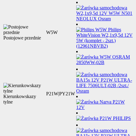
W5W
Postojowe przednie
P21W|PY21W
Kierunkowskazy
tylne