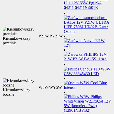
P21W|PY21W
Kierunkowskazy
przednie
W5W|WY5W
Kierunkowskazy
boczne