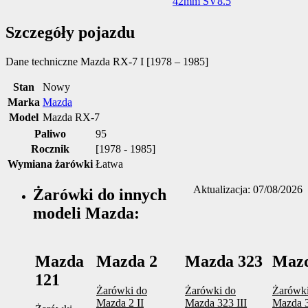
Szczegóły pojazdu
Dane techniczne
Mazda RX-7 I [1978 – 1985]
Stan
Nowy
Marka
Mazda
Model
Mazda RX-7
Paliwo
95
Rocznik
[1978 - 1985]
Wymiana żarówki
Łatwa
Aktualizacja: 07/08/2026
Żarówki do innych
modeli Mazda:
Mazda
Mazda 2
Mazda 323
Mazd
121
Żarówki do
Żarówki do
Żarówki
Mazda 2 II
Mazda 323 III
Mazda 3