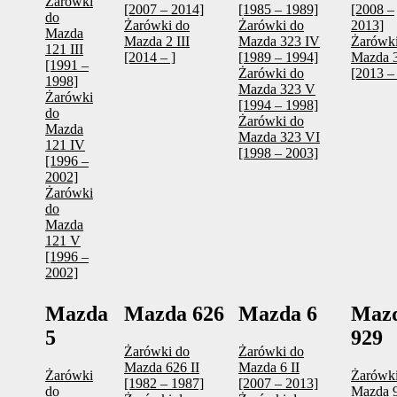
Żarówki
[2007 – 2014]
[1985 – 1989]
[2008 –
do
Żarówki do
Żarówki do
2013]
Mazda
Mazda 2 III
Mazda 323 IV
Żarówki
121 III
[2014 – ]
[1989 – 1994]
Mazda 3
[1991 –
Żarówki do
[2013 – 
1998]
Mazda 323 V
Żarówki
[1994 – 1998]
do
Żarówki do
Mazda
Mazda 323 VI
121 IV
[1998 – 2003]
[1996 –
2002]
Żarówki
do
Mazda
121 V
[1996 –
2002]
Mazda
Mazda 626
Mazda 6
Maz
5
929
Żarówki do
Żarówki do
Mazda 626 II
Mazda 6 II
Żarówki
Żarówki
[1982 – 1987]
[2007 – 2013]
do
Mazda 