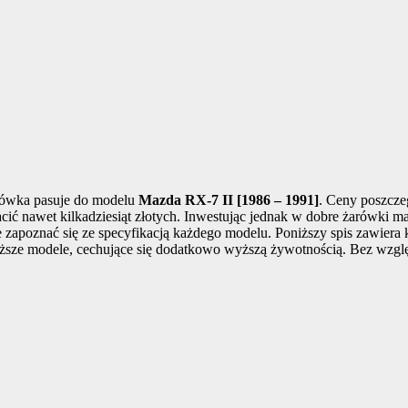
żarówka pasuje do modelu
Mazda RX-7 II [1986 – 1991]
. Ceny poszcze
płacić nawet kilkadziesiąt złotych. Inwestując jednak w dobre żarówki 
 zapoznać się ze specyfikacją każdego modelu. Poniższy spis zawiera
oższe modele, cechujące się dodatkowo wyższą żywotnością. Bez wzglę