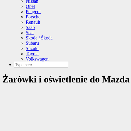
Nissan
Opel
Peugeot
Porsche
Renault
Saab
Seat
Skoda / Škoda
Subaru
Suzuki
Toyota
Volkswagen
Żarówki i oświetlenie do Mazda 