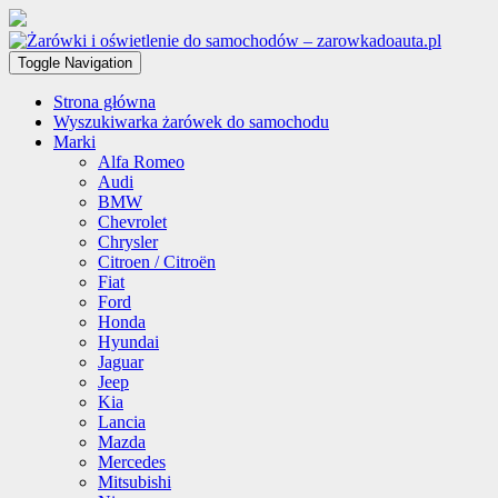
Toggle Navigation
Strona główna
Wyszukiwarka żarówek do samochodu
Marki
Alfa Romeo
Audi
BMW
Chevrolet
Chrysler
Citroen / Citroën
Fiat
Ford
Honda
Hyundai
Jaguar
Jeep
Kia
Lancia
Mazda
Mercedes
Mitsubishi