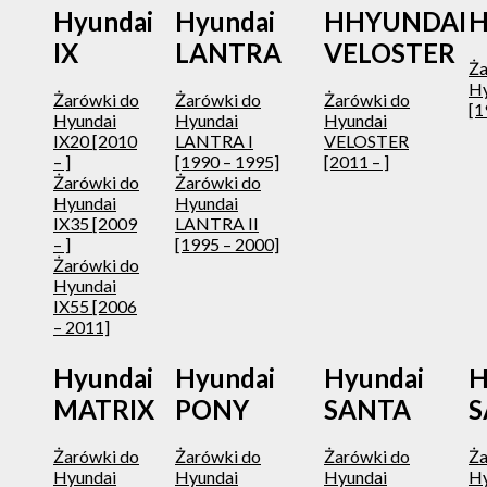
Hyundai
Hyundai
HHYUNDAI
H
IX
LANTRA
VELOSTER
Ża
Hy
Żarówki do
Żarówki do
Żarówki do
[1
Hyundai
Hyundai
Hyundai
IX20 [2010
LANTRA I
VELOSTER
– ]
[1990 – 1995]
[2011 – ]
Żarówki do
Żarówki do
Hyundai
Hyundai
IX35 [2009
LANTRA II
– ]
[1995 – 2000]
Żarówki do
Hyundai
IX55 [2006
– 2011]
Hyundai
Hyundai
Hyundai
H
MATRIX
PONY
SANTA
Żarówki do
Żarówki do
Żarówki do
Ża
Hyundai
Hyundai
Hyundai
Hy