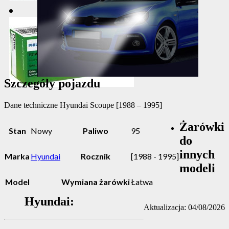
Szczegóły pojazdu
Dane techniczne
Hyundai Scoupe [1988 – 1995]
Żarówki
Stan
Nowy
Paliwo
95
do
innych
Marka
Hyundai
Rocznik
[1988 - 1995]
modeli
Model
Wymiana żarówki
Łatwa
Hyundai:
Aktualizacja: 04/08/2026