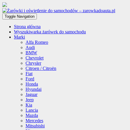
Toggle Navigation
Strona główna
Wyszukiwarka żarówek do samochodu
Marki
Alfa Romeo
Audi
BMW
Chevrolet
Chrysler
Citroen / Citroën
Fiat
Ford
Honda
Hyundai
Jaguar
Jeep
Kia
Lancia
Mazda
Mercedes
Mitsubishi