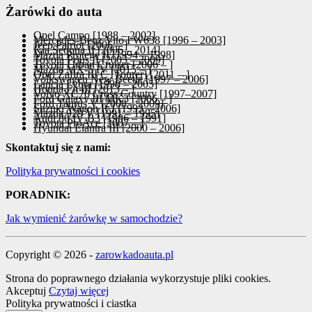
Żarówki do auta
Opel Campo [1988 – 2002]
Mercedes-Benz Vito I W638 [1996 – 2003]
Jeep Patriot [2006 – ]
Kia Sedona II [2006 – 2014]
Mazda Protege II [1994 – 1998]
Toyota Prius II [2003 – 2009]
Toyota Urban Cruiser [2006 – ]
Mazda MX-5 IV [2015 – ]
Opel Zafira III C [Tourer] [2011 – ]
Volkswagen New Beetle [1997 – 2006]
Lancia Lybra [1998 – 2005]
Honda Fit III [2013 – ]
Volvo XC70 Cross Country [1997–2007]
Ford Galaxy III MK3 [2006 – ]
Ford Taurus V [2008 – 2009]
Suzuki Wagon R I [1993 – 2006]
Mazda 929 V [1991 – 1995]
Audi 80 IV B3 [1986 – 1991]
Toyota ProAce [2007 – ]
Hyundai Elantra III [2000 – 2006]
Skontaktuj się z nami:
Polityka prywatności i cookies
PORADNIK:
Jak wymienić żarówkę w samochodzie?
Copyright © 2026 -
zarowkadoauta.pl
Strona do poprawnego działania wykorzystuje pliki cookies.
Akceptuj
Czytaj więcej
Polityka prywatności i ciastka