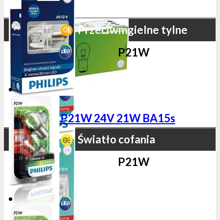
Przeciwmgielne tylne
P21W
Światło cofania
P21W