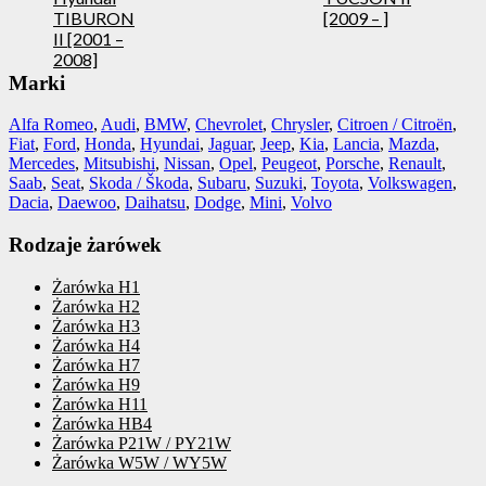
TIBURON
[2009 – ]
II [2001 –
2008]
Marki
Alfa Romeo
,
Audi
,
BMW
,
Chevrolet
,
Chrysler
,
Citroen / Citroën
,
Fiat
,
Ford
,
Honda
,
Hyundai
,
Jaguar
,
Jeep
,
Kia
,
Lancia
,
Mazda
,
Mercedes
,
Mitsubishi
,
Nissan
,
Opel
,
Peugeot
,
Porsche
,
Renault
,
Saab
,
Seat
,
Skoda / Škoda
,
Subaru
,
Suzuki
,
Toyota
,
Volkswagen
,
Dacia
,
Daewoo
,
Daihatsu
,
Dodge
,
Mini
,
Volvo
Rodzaje żarówek
Żarówka H1
Żarówka H2
Żarówka H3
Żarówka H4
Żarówka H7
Żarówka H9
Żarówka H11
Żarówka HB4
Żarówka P21W / PY21W
Żarówka W5W / WY5W