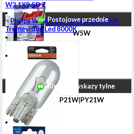
Postojowe przednie
W5W
Kierunkowskazy tylne
P21W|PY21W