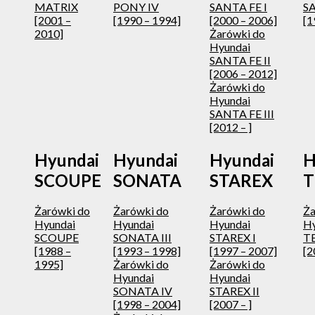
MATRIX
PONY IV
SANTA FE I
S
[2001 –
[1990 – 1994]
[2000 – 2006]
[1
2010]
Żarówki do
Hyundai
SANTA FE II
[2006 – 2012]
Żarówki do
Hyundai
SANTA FE III
[2012 – ]
Hyundai
Hyundai
Hyundai
H
SCOUPE
SONATA
STAREX
T
Żarówki do
Żarówki do
Żarówki do
Ża
Hyundai
Hyundai
Hyundai
Hy
SCOUPE
SONATA III
STAREX I
T
[1988 –
[1993 – 1998]
[1997 – 2007]
[2
1995]
Żarówki do
Żarówki do
Hyundai
Hyundai
SONATA IV
STAREX II
[1998 – 2004]
[2007 – ]