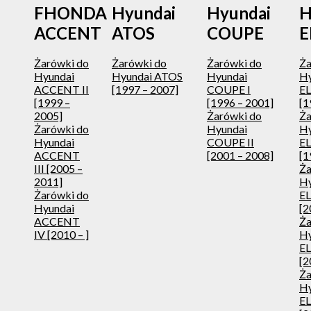
FHONDA
Hyundai
Hyundai
H
ACCENT
ATOS
COUPE
E
Żarówki do
Żarówki do
Żarówki do
Ża
Hyundai
Hyundai ATOS
Hyundai
Hy
ACCENT II
[1997 – 2007]
COUPE I
E
[1999 –
[1996 – 2001]
[1
2005]
Żarówki do
Ża
Żarówki do
Hyundai
Hy
Hyundai
COUPE II
E
ACCENT
[2001 – 2008]
[1
III [2005 –
Ża
2011]
Hy
Żarówki do
EL
Hyundai
[2
ACCENT
Ża
IV [2010 – ]
Hy
E
[2
Ża
Hy
E