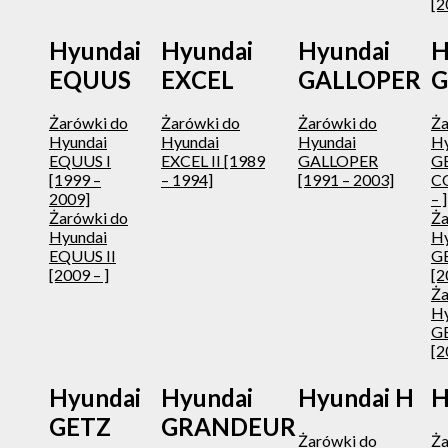
[2
Hyundai
Hyundai
Hyundai
H
EQUUS
EXCEL
GALLOPER
G
Żarówki do
Żarówki do
Żarówki do
Ża
Hyundai
Hyundai
Hyundai
Hy
EQUUS I
EXCEL II [1989
GALLOPER
G
[1999 –
– 1994]
[1991 – 2003]
C
2009]
– ]
Żarówki do
Ża
Hyundai
Hy
EQUUS II
GE
[2009 – ]
[2
Ża
Hy
GE
[2
Hyundai
Hyundai
Hyundai H
H
GETZ
GRANDEUR
Żarówki do
Ża