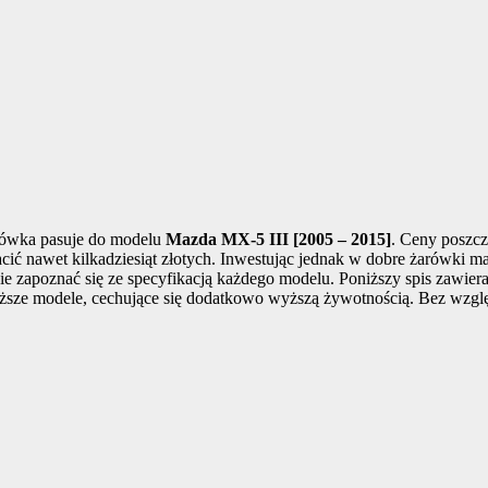
żarówka pasuje do modelu
Mazda MX-5 III [2005 – 2015]
. Ceny poszcz
płacić nawet kilkadziesiąt złotych. Inwestując jednak w dobre żarówki 
e zapoznać się ze specyfikacją każdego modelu. Poniższy spis zawier
oższe modele, cechujące się dodatkowo wyższą żywotnością. Bez wzglę