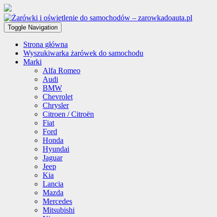
Toggle Navigation
Strona główna
Wyszukiwarka żarówek do samochodu
Marki
Alfa Romeo
Audi
BMW
Chevrolet
Chrysler
Citroen / Citroën
Fiat
Ford
Honda
Hyundai
Jaguar
Jeep
Kia
Lancia
Mazda
Mercedes
Mitsubishi