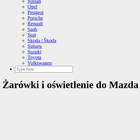
Nissan
Opel
Peugeot
Porsche
Renault
Saab
Seat
Skoda / Škoda
Subaru
Suzuki
Toyota
Volkswagen
Żarówki i oświetlenie do Mazda