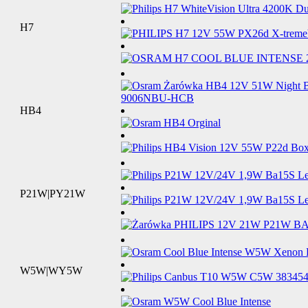
H7
HB4
P21W|PY21W
W5W|WY5W