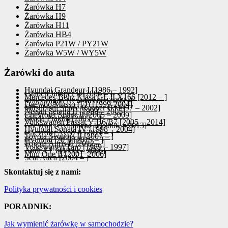
Żarówka H7
Żarówka H9
Żarówka H11
Żarówka HB4
Żarówka P21W / PY21W
Żarówka W5W / WY5W
Żarówki do auta
Hyundai Grandeur I [1986 – 1992]
Citroen Jumper II [2006 – ]
Mercedes-Benz Klasa GL II X166 [2012 – ]
Volkswagen New Beetle [2006 -]
Daewoo Musso (FJ) [1999-2004]
Mitsubishi Space Runner II [1997 – 2002]
Nissan Serena II [1999 – 2005]
Chevrolet Spark II [2005 – 2009]
Skoda Praktik [2007 – ]
Volkswagen Passat V B6/B7 [2005 – 2014]
Chevrolet Avalanche II [2006 – 2013]
Hyundai Sonata IV [1998 – 2004]
Chevrolet Aveo II [2011 – ]
Toyota Sequoia II [2007 – ]
Hyundai i20 II [2015 – ]
Toyota Auris II [2012 – ]
Volkswagen Taro [1989 – 1997]
Audi TT I [1998 – 2006]
Mini One II [2001–2006]
Seat Altea [2004 – ]
Skontaktuj się z nami:
Polityka prywatności i cookies
PORADNIK:
Jak wymienić żarówkę w samochodzie?