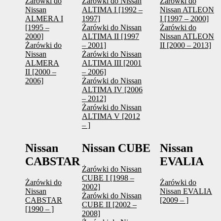
Żarówki do
Żarówki do Nissan
Żarówki do
Nissan
ALTIMA I [1992 –
Nissan ATLEON
ALMERA I
1997]
I [1997 – 2000]
[1995 –
Żarówki do Nissan
Żarówki do
2000]
ALTIMA II [1997
Nissan ATLEON
Żarówki do
– 2001]
II [2000 – 2013]
Nissan
Żarówki do Nissan
ALMERA
ALTIMA III [2001
II [2000 –
– 2006]
2006]
Żarówki do Nissan
ALTIMA IV [2006
– 2012]
Żarówki do Nissan
ALTIMA V [2012
– ]
Nissan
Nissan CUBE
Nissan
CABSTAR
EVALIA
Żarówki do Nissan
CUBE I [1998 –
Żarówki do
Żarówki do
2002]
Nissan
Nissan EVALIA
Żarówki do Nissan
CABSTAR
[2009 – ]
CUBE II [2002 –
[1990 – ]
2008]