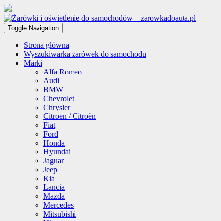
Toggle Navigation
Strona główna
Wyszukiwarka żarówek do samochodu
Marki
Alfa Romeo
Audi
BMW
Chevrolet
Chrysler
Citroen / Citroën
Fiat
Ford
Honda
Hyundai
Jaguar
Jeep
Kia
Lancia
Mazda
Mercedes
Mitsubishi