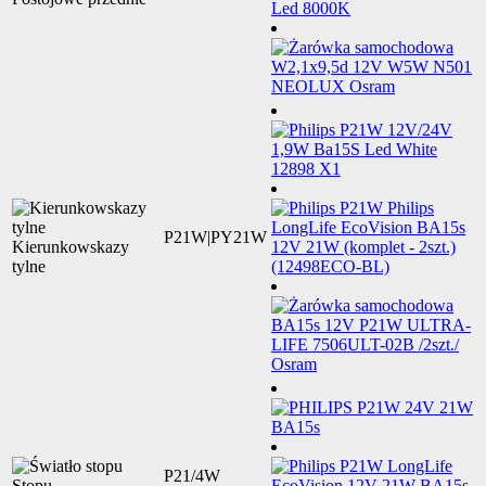
P21W|PY21W
Kierunkowskazy
tylne
P21/4W
Stopu