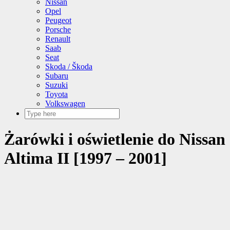
Nissan
Opel
Peugeot
Porsche
Renault
Saab
Seat
Skoda / Škoda
Subaru
Suzuki
Toyota
Volkswagen
Żarówki i oświetlenie do Nissan
Altima II [1997 – 2001]