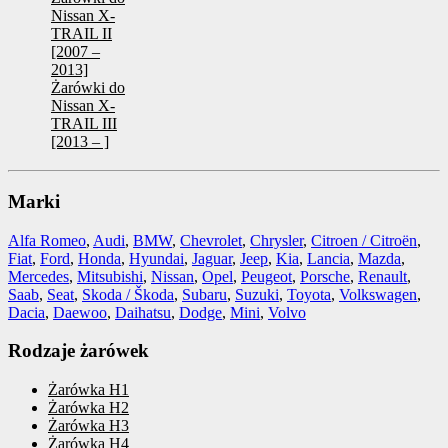
Nissan X-
TRAIL II
[2007 –
2013]
Żarówki do
Nissan X-
TRAIL III
[2013 – ]
Marki
Alfa Romeo
,
Audi
,
BMW
,
Chevrolet
,
Chrysler
,
Citroen / Citroën
,
Fiat
,
Ford
,
Honda
,
Hyundai
,
Jaguar
,
Jeep
,
Kia
,
Lancia
,
Mazda
,
Mercedes
,
Mitsubishi
,
Nissan
,
Opel
,
Peugeot
,
Porsche
,
Renault
,
Saab
,
Seat
,
Skoda / Škoda
,
Subaru
,
Suzuki
,
Toyota
,
Volkswagen
,
Dacia
,
Daewoo
,
Daihatsu
,
Dodge
,
Mini
,
Volvo
Rodzaje żarówek
Żarówka H1
Żarówka H2
Żarówka H3
Żarówka H4