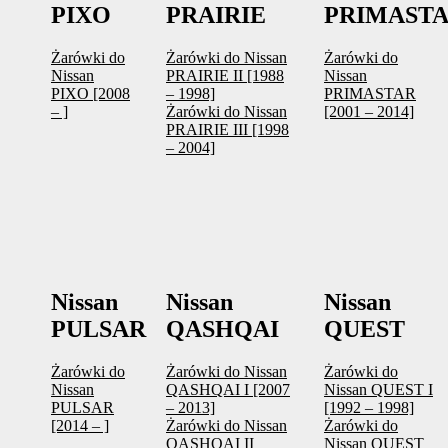
PIXO
PRAIRIE
PRIMAST
Żarówki do
Żarówki do Nissan
Żarówki do
Nissan
PRAIRIE II [1988
Nissan
PIXO [2008
– 1998]
PRIMASTAR
– ]
Żarówki do Nissan
[2001 – 2014]
PRAIRIE III [1998
– 2004]
Nissan
Nissan
Nissan
PULSAR
QASHQAI
QUEST
Żarówki do
Żarówki do Nissan
Żarówki do
Nissan
QASHQAI I [2007
Nissan QUEST I
PULSAR
– 2013]
[1992 – 1998]
[2014 – ]
Żarówki do Nissan
Żarówki do
QASHQAI II
Nissan QUEST