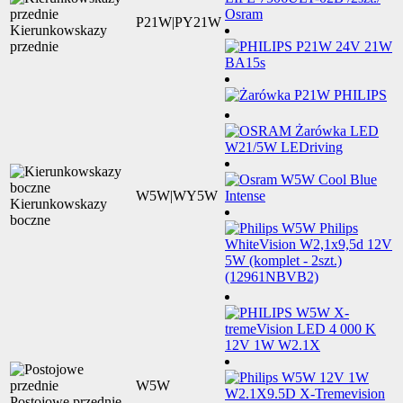
P21W|PY21W
Kierunkowskazy
przednie
W5W|WY5W
Kierunkowskazy
boczne
W5W
Postojowe przednie